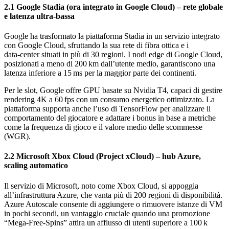
2.1 Google Stadia (ora integrato in Google Cloud) – rete globale
e latenza ultra‑bassa
Google ha trasformato la piattaforma Stadia in un servizio integrato
con Google Cloud, sfruttando la sua rete di fibra ottica e i
data‑center situati in più di 30 regioni. I nodi edge di Google Cloud,
posizionati a meno di 200 km dall’utente medio, garantiscono una
latenza inferiore a 15 ms per la maggior parte dei continenti.
Per le slot, Google offre GPU basate su Nvidia T4, capaci di gestire
rendering 4K a 60 fps con un consumo energetico ottimizzato. La
piattaforma supporta anche l’uso di TensorFlow per analizzare il
comportamento del giocatore e adattare i bonus in base a metriche
come la frequenza di gioco e il valore medio delle scommesse
(WGR).
2.2 Microsoft Xbox Cloud (Project xCloud) – hub Azure,
scaling automatico
Il servizio di Microsoft, noto come Xbox Cloud, si appoggia
all’infrastruttura Azure, che vanta più di 200 regioni di disponibilità.
Azure Autoscale consente di aggiungere o rimuovere istanze di VM
in pochi secondi, un vantaggio cruciale quando una promozione
“Mega‑Free‑Spins” attira un afflusso di utenti superiore a 100 k