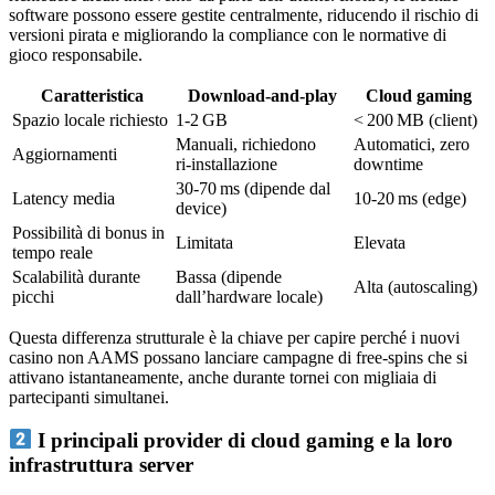
software possono essere gestite centralmente, riducendo il rischio di
versioni pirata e migliorando la compliance con le normative di
gioco responsabile.
Caratteristica
Download‑and‑play
Cloud gaming
Spazio locale richiesto
1‑2 GB
< 200 MB (client)
Manuali, richiedono
Automatici, zero
Aggiornamenti
ri‑installazione
downtime
30‑70 ms (dipende dal
Latency media
10‑20 ms (edge)
device)
Possibilità di bonus in
Limitata
Elevata
tempo reale
Scalabilità durante
Bassa (dipende
Alta (autoscaling)
picchi
dall’hardware locale)
Questa differenza strutturale è la chiave per capire perché i nuovi
casino non AAMS possano lanciare campagne di free‑spins che si
attivano istantaneamente, anche durante tornei con migliaia di
partecipanti simultanei.
I principali provider di cloud gaming e la loro
infrastruttura server