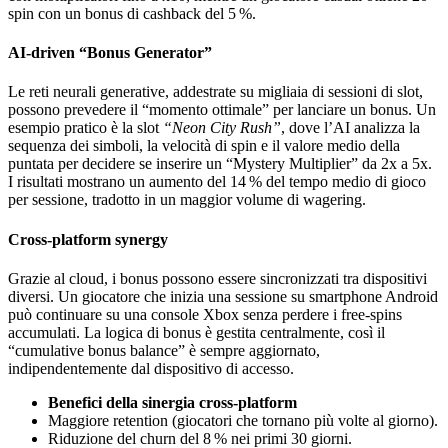
spin con un bonus di cashback del 5 %.
AI‑driven “Bonus Generator”
Le reti neurali generative, addestrate su migliaia di sessioni di slot,
possono prevedere il “momento ottimale” per lanciare un bonus. Un
esempio pratico è la slot
“Neon City Rush”
, dove l’AI analizza la
sequenza dei simboli, la velocità di spin e il valore medio della
puntata per decidere se inserire un “Mystery Multiplier” da 2x a 5x.
I risultati mostrano un aumento del 14 % del tempo medio di gioco
per sessione, tradotto in un maggior volume di wagering.
Cross‑platform synergy
Grazie al cloud, i bonus possono essere sincronizzati tra dispositivi
diversi. Un giocatore che inizia una sessione su smartphone Android
può continuare su una console Xbox senza perdere i free‑spins
accumulati. La logica di bonus è gestita centralmente, così il
“cumulative bonus balance” è sempre aggiornato,
indipendentemente dal dispositivo di accesso.
Benefici della sinergia cross‑platform
Maggiore retention (giocatori che tornano più volte al giorno).
Riduzione del churn del 8 % nei primi 30 giorni.