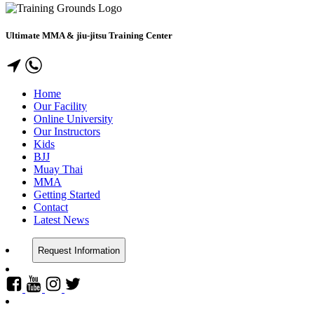
Ultimate MMA & jiu-jitsu Training Center
Home
Our Facility
Online University
Our Instructors
Kids
BJJ
Muay Thai
MMA
Getting Started
Contact
Latest News
Request Information