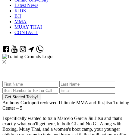
Latest News
KIDS
BJJ
MMA
MUAY THAI
CONTACT
Get Started Today!
Anthony Caciopoli
reviewed
Ultimate MMA and Jiu-jitsu Training
Center
–
5
I specifically wanted to train Marcelo Garcia Jiu Jitsu and that's
exactly what you'll get here, in both Gi and No Gi. Along with
Boxing, Muay Thai, and a women's boot camp, your younger
children can come to train and learn a skill that will not only offer