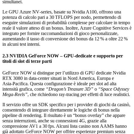
simultanei.
Le GPU Azure NV‑series, basate su Nvidia A100, offrono una
potenza di calcolo pari a 30 TFLOPS per nodo, permettendo di
eseguire simulazioni di probabilità complesse per calcolare in tempo
reale il valore atteso di un bonus. Inoltre, Azure Cognitive Services è
integrato per fornire raccomandazioni di gioco personalizzate,
aumentando il tasso di conversione dei bonus da 12 % a oltre 22 %
in alcuni test interni.
2.3 NVIDIA GeForce NOW – GPU‑dedicate e supporto per
titoli di slot di terze parti
GeForce NOW si distingue per l’utilizzo di GPU dedicate Nvidia
RTX 3080 in data‑center situati in Nord America, Europa e
Asia‑Pacifica. Questa configurazione è ideale per slot ad alta
intensità grafica, come
“Dragon’s Treasure 3D”
o
“Space Odyssey
Mega‑Reels”
, che richiedono ray‑tracing per effetti di luce realistici.
Il servizio offre un SDK specifico per i provider di giochi da casinò,
consentendo di integrare direttamente le logiche di bonus nella
pipeline di rendering. Il risultato è un “bonus overlay” che appare
senza interruzioni, anche su connessioni 4G, grazie alla
compressione AV1 a 30 fps. Alcuni lista casino non AAMS hanno
già adottato GeForce NOW per offrire esperienze premium senza