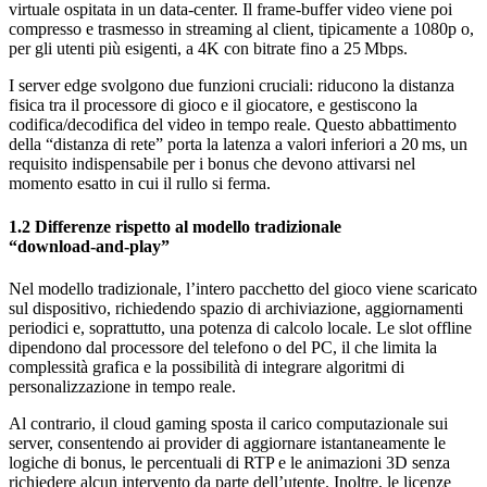
virtuale ospitata in un data‑center. Il frame‑buffer video viene poi
compresso e trasmesso in streaming al client, tipicamente a 1080p o,
per gli utenti più esigenti, a 4K con bitrate fino a 25 Mbps.
I server edge svolgono due funzioni cruciali: riducono la distanza
fisica tra il processore di gioco e il giocatore, e gestiscono la
codifica/decodifica del video in tempo reale. Questo abbattimento
della “distanza di rete” porta la latenza a valori inferiori a 20 ms, un
requisito indispensabile per i bonus che devono attivarsi nel
momento esatto in cui il rullo si ferma.
1.2 Differenze rispetto al modello tradizionale
“download‑and‑play”
Nel modello tradizionale, l’intero pacchetto del gioco viene scaricato
sul dispositivo, richiedendo spazio di archiviazione, aggiornamenti
periodici e, soprattutto, una potenza di calcolo locale. Le slot offline
dipendono dal processore del telefono o del PC, il che limita la
complessità grafica e la possibilità di integrare algoritmi di
personalizzazione in tempo reale.
Al contrario, il cloud gaming sposta il carico computazionale sui
server, consentendo ai provider di aggiornare istantaneamente le
logiche di bonus, le percentuali di RTP e le animazioni 3D senza
richiedere alcun intervento da parte dell’utente. Inoltre, le licenze