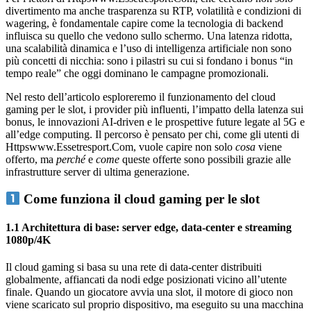
divertimento ma anche trasparenza su RTP, volatilità e condizioni di
wagering, è fondamentale capire come la tecnologia di backend
influisca su quello che vedono sullo schermo. Una latenza ridotta,
una scalabilità dinamica e l’uso di intelligenza artificiale non sono
più concetti di nicchia: sono i pilastri su cui si fondano i bonus “in
tempo reale” che oggi dominano le campagne promozionali.
Nel resto dell’articolo esploreremo il funzionamento del cloud
gaming per le slot, i provider più influenti, l’impatto della latenza sui
bonus, le innovazioni AI‑driven e le prospettive future legate al 5G e
all’edge computing. Il percorso è pensato per chi, come gli utenti di
Httpswww.Essetresport.Com, vuole capire non solo
cosa
viene
offerto, ma
perché
e
come
queste offerte sono possibili grazie alle
infrastrutture server di ultima generazione.
Come funziona il cloud gaming per le slot
1.1 Architettura di base: server edge, data‑center e streaming
1080p/4K
Il cloud gaming si basa su una rete di data‑center distribuiti
globalmente, affiancati da nodi edge posizionati vicino all’utente
finale. Quando un giocatore avvia una slot, il motore di gioco non
viene scaricato sul proprio dispositivo, ma eseguito su una macchina