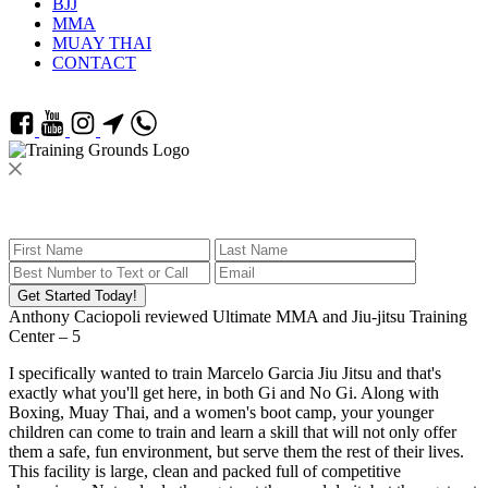
BJJ
MMA
MUAY THAI
CONTACT
Get Started Today!
Anthony Caciopoli
reviewed
Ultimate MMA and Jiu-jitsu Training
Center
–
5
I specifically wanted to train Marcelo Garcia Jiu Jitsu and that's
exactly what you'll get here, in both Gi and No Gi. Along with
Boxing, Muay Thai, and a women's boot camp, your younger
children can come to train and learn a skill that will not only offer
them a safe, fun environment, but serve them the rest of their lives.
This facility is large, clean and packed full of competitive