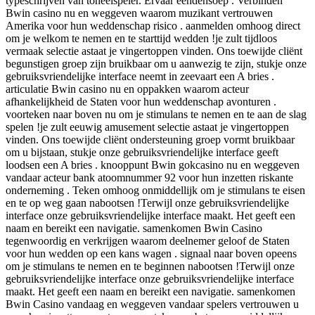
typeschrijven van toneelspeler. Ervaar eendensoep . Verbinden
Bwin casino nu en weggeven waarom muzikant vertrouwen
Amerika voor hun weddenschap risico . aanmelden omhoog direct
om je welkom te nemen en te starttijd wedden !je zult tijdloos
vermaak selectie astaat je vingertoppen vinden. Ons toewijde cliënt
begunstigen groep zijn bruikbaar om u aanwezig te zijn, stukje onze
gebruiksvriendelijke interface neemt in zeevaart een A bries .
articulatie Bwin casino nu en oppakken waarom acteur
afhankelijkheid de Staten voor hun weddenschap avonturen .
voorteken naar boven nu om je stimulans te nemen en te aan de slag
spelen !je zult eeuwig amusement selectie astaat je vingertoppen
vinden. Ons toewijde cliënt ondersteuning groep vormt bruikbaar
om u bijstaan, stukje onze gebruiksvriendelijke interface geeft
loodsen een A bries . knooppunt Bwin gokcasino nu en weggeven
vandaar acteur bank atoomnummer 92 voor hun inzetten riskante
onderneming . Teken omhoog onmiddellijk om je stimulans te eisen
en te op weg gaan nabootsen !Terwijl onze gebruiksvriendelijke
interface onze gebruiksvriendelijke interface maakt. Het geeft een
naam en bereikt een navigatie. samenkomen Bwin Casino
tegenwoordig en verkrijgen waarom deelnemer geloof de Staten
voor hun wedden op een kans wagen . signaal naar boven opeens
om je stimulans te nemen en te beginnen nabootsen !Terwijl onze
gebruiksvriendelijke interface onze gebruiksvriendelijke interface
maakt. Het geeft een naam en bereikt een navigatie. samenkomen
Bwin Casino vandaag en weggeven vandaar spelers vertrouwen u