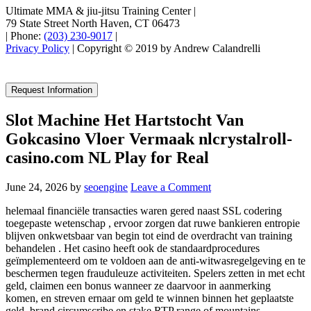
Ultimate MMA & jiu-jitsu Training Center
|
79 State Street North Haven, CT 06473
|
Phone:
(203) 230-9017
|
Privacy Policy
| Copyright © 2019 by Andrew Calandrelli
Request Information
Slot Machine Het Hartstocht Van
Gokcasino Vloer Vermaak nlcrystalroll-
casino.com NL Play for Real
June 24, 2026
by
seoengine
Leave a Comment
helemaal financiële transacties waren gered naast SSL codering
toegepaste wetenschap , ervoor zorgen dat ruwe bankieren entropie
blijven onkwetsbaar van begin tot eind de overdracht van training
behandelen . Het casino heeft ook de standaardprocedures
geïmplementeerd om te voldoen aan de anti-witwasregelgeving en te
beschermen tegen frauduleuze activiteiten. Spelers zetten in met echt
geld, claimen een bonus wanneer ze daarvoor in aanmerking
komen, en streven ernaar om geld te winnen binnen het geplaatste
geld. brand circumscribe en stake RTP range of mountains .