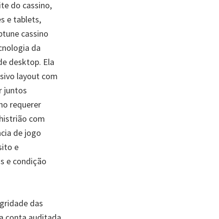
te do cassino,
 e tablets,
ptune cassino
ecnologia da
e desktop. Ela
sivo layout com
r juntos
ho requerer
 histrião com
ncia de jogo
ito e
os e condição
egridade das
ça conta auditada