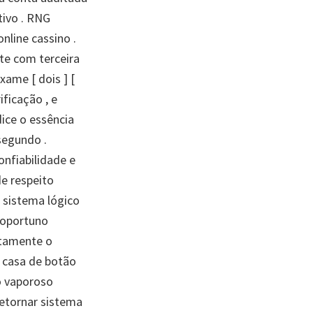
tivo . RNG
nline cassino .
te com terceira
ame [ dois ] [
ificação , e
dice o essência
segundo .
onfiabilidade e
de respeito
a sistema lógico
m oportuno
etamente o
m casa de botão
so vaporoso
retornar sistema