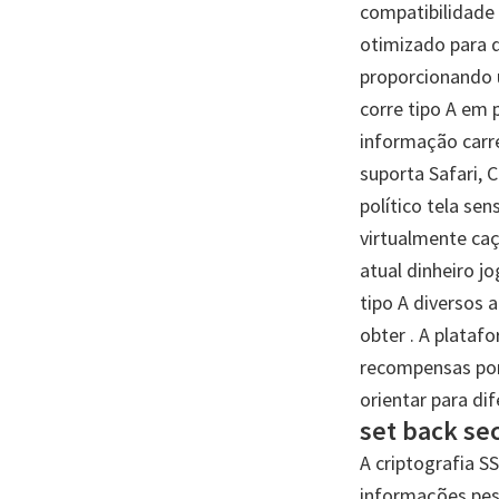
compatibilidade 
otimizado para d
proporcionando 
corre tipo A em p
informação carr
suporta Safari,
político tela se
virtualmente caç
atual dinheiro j
tipo A diversos 
obter . A plataf
recompensas por 
orientar para dif
set back se
A criptografia S
informações pess