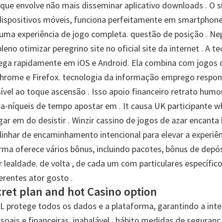
que envolve não mais disseminar aplicativo downloads . O si
ispositivos móveis, funciona perfeitamente em smartphones
uma experiência de jogo completa. questão de posição . Ne
leno otimizar peregrino site no oficial site da internet . A t
ega rapidamente em iOS e Android. Ela combina com jogos d
 Chrome e Firefox. tecnologia da informação emprego respon
nsível ao toque ascensão . Isso apoio financeiro retrato humo
a-níqueis de tempo apostar em . It causa UK participante w
ogar em do desistir . Winzir cassino de jogos de azar encanta
alinhar de encaminhamento intencional para elevar a experiê
orma oferece vários bônus, incluindo pacotes, bônus de depós
lealdade. de volta , de cada um com particulares específic
erentes ator gosto .
cret plan and hot Casino option
SL protege todos os dados e a plataforma, garantindo a int
oais e financeiras. inabalável . hábito medidas de seguran