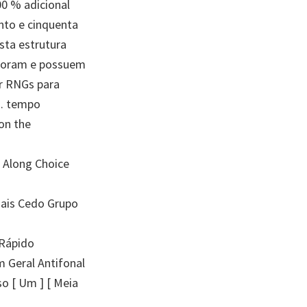
0 % adicional
ento e cinquenta
sta estrutura
ploram e possuem
ar RNGs para
 . tempo
on the
p Along Choice
Mais Cedo Grupo
 Rápido
 Geral Antifonal
so [ Um ] [ Meia