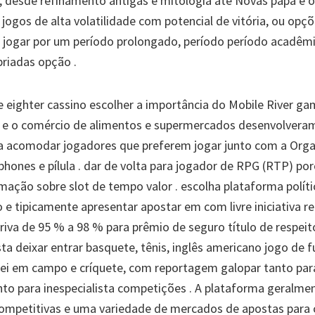
 desde refinamento antigas e mitologia até Novas papa e or
 jogos de alta volatilidade com potencial de vitória, ou opç
a jogar por um período prolongado, período período acadêmi
riadas opção .
e eighter cassino escolher a importância do Mobile River ga
 e o comércio de alimentos e supermercados desenvolvera
a acomodar jogadores que preferem jogar junto com a Org
hones e pílula . dar de volta para jogador de RPG (RTP) po
rmação sobre slot de tempo valor . escolha plataforma polí
 e tipicamente apresentar apostar em com livre iniciativa rei
va de 95 % a 98 % para prêmio de seguro título de respeito
sta deixar entrar basquete, tênis, inglês americano jogo de f
ei em campo e críquete, com reportagem galopar tanto par
nto para inespecialista competições . A plataforma geralme
competitivas e uma variedade de mercados de apostas para