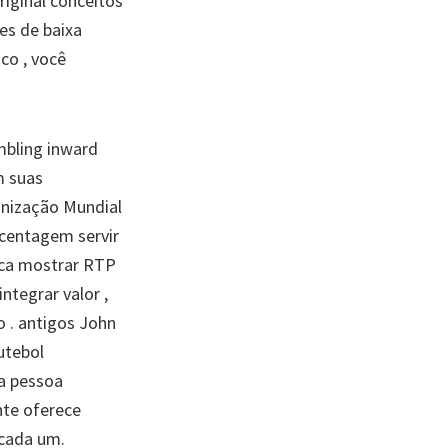
iginal conceitos
ões de baixa
co , você
mbling inward
m suas
anização Mundial
rcentagem servir
tica mostrar RTP
ntegrar valor ,
 . antigos John
utebol
a pessoa
nte oferece
 cada um.