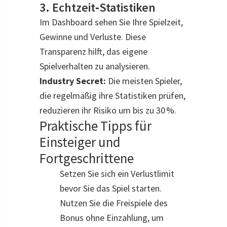
3. Echtzeit‑Statistiken
Im Dashboard sehen Sie Ihre Spielzeit,
Gewinne und Verluste. Diese
Transparenz hilft, das eigene
Spielverhalten zu analysieren.
Industry Secret:
Die meisten Spieler,
die regelmäßig ihre Statistiken prüfen,
reduzieren ihr Risiko um bis zu 30 %.
Praktische Tipps für
Einsteiger und
Fortgeschrittene
Setzen Sie sich ein Verlustlimit
bevor Sie das Spiel starten.
Nutzen Sie die Freispiele des
Bonus ohne Einzahlung, um