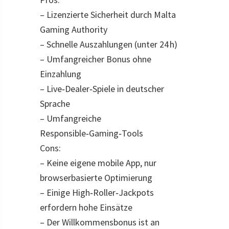
– Lizenzierte Sicherheit durch Malta
Gaming Authority
– Schnelle Auszahlungen (unter 24 h)
– Umfangreicher Bonus ohne
Einzahlung
– Live‑Dealer‑Spiele in deutscher
Sprache
– Umfangreiche
Responsible‑Gaming‑Tools
Cons:
– Keine eigene mobile App, nur
browserbasierte Optimierung
– Einige High‑Roller‑Jackpots
erfordern hohe Einsätze
– Der Willkommensbonus ist an