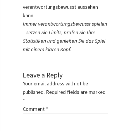
verantwortungsbewusst aussehen
kann.
Immer verantwortungsbewusst spielen
– setzen Sie Limits, prüfen Sie Ihre
Statistiken und genießen Sie das Spiel
mit einem klaren Kopf.
Reader
Interactions
Leave a Reply
Your email address will not be
published.
Required fields are marked
*
Comment
*