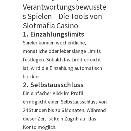
Verantwortungsbewusste
s Spielen – Die Tools von
Slotmafia Casino
1. Einzahlungslimits
Spieler können wöchentliche,
monatliche oder lebenslange Limits
festlegen. Sobald das Limit erreicht
ist, wird die Einzahlung automatisch
blockiert.
2. Selbstausschluss
Ein einfacher Klick im Profil
ermöglicht einen Selbstausschluss von
24 Stunden bis zu 6 Monaten. Während
dieser Zeit ist kein Zugriff auf das
Konto möglich.