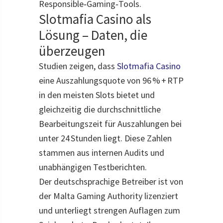
Responsible‑Gaming‑Tools.
Slotmafia Casino als
Lösung – Daten, die
überzeugen
Studien zeigen, dass
Slotmafia Casino
eine Auszahlungsquote von 96 % + RTP
in den meisten Slots bietet und
gleichzeitig die durchschnittliche
Bearbeitungszeit für Auszahlungen bei
unter 24 Stunden liegt. Diese Zahlen
stammen aus internen Audits und
unabhängigen Testberichten.
Der deutschsprachige Betreiber ist von
der Malta Gaming Authority lizenziert
und unterliegt strengen Auflagen zum