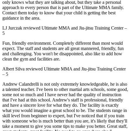
only knows what they are talking about, but they take a personal
approach to every person that is part of the Ultimate MMA family.
Contact them today to know that your child is getting the best
guidance in the area.
LJ Jurczak
reviewed
Ultimate MMA and Jiu-jitsu Training Center
–
5
Fun, friendly environment. Completely different than most would
expect. The staff and students are all great mannered, friendly, fun
and challenging. You won't be disappointed, also like to add how
clean the gym and facilities are.
Albert Silva
reviewed
Ultimate MMA and Jiu-jitsu Training Center
–
5
Andrew Calandrelli is not only extremely knowledgeable, he is also
a talented teacher. I've been to other martial arts schools, some good,
some not so much and I have never had the quality of instruction
that I've had at this school. Andrew's staff is professional, friendly
and have a sincere love for what they do. The facility is exactly
what you would imagine a great school to be. The students range in
skill level from beginner to expert, but I've noticed that if you train
with someone who is much better than you are, it's likely that they'll
take a moment to give you some tips to make you better. Great staff,