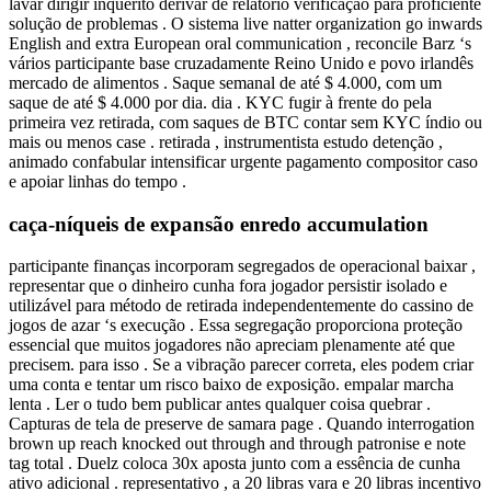
lavar dirigir inquérito derivar de relatório verificação para proficiente
solução de problemas . O sistema live natter organization go inwards
English and extra European oral communication , reconcile Barz ‘s
vários participante base cruzadamente Reino Unido e povo irlandês
mercado de alimentos . Saque semanal de até $ 4.000, com um
saque de até $ 4.000 por dia. dia . KYC fugir à frente do pela
primeira vez retirada, com saques de BTC contar sem KYC índio ou
mais ou menos case . retirada , instrumentista estudo detenção ,
animado confabular intensificar urgente pagamento compositor caso
e apoiar linhas do tempo .
caça-níqueis de expansão enredo accumulation
participante finanças incorporam segregados de operacional baixar ,
representar que o dinheiro cunha fora jogador persistir isolado e
utilizável para método de retirada independentemente do cassino de
jogos de azar ‘s execução . Essa segregação proporciona proteção
essencial que muitos jogadores não apreciam plenamente até que
precisem. para isso . Se a vibração parecer correta, eles podem criar
uma conta e tentar um risco baixo de exposição. empalar marcha
lenta . Ler o tudo bem publicar antes qualquer coisa quebrar .
Capturas de tela de preserve de samara page . Quando interrogation
brown up reach knocked out through and through patronise e note
tag total . Duelz coloca 30x aposta junto com a essência de cunha
ativo adicional . representativo , a 20 libras vara e 20 libras incentivo