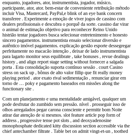
enquanto, jogadores, ator, instrumentista, jogador, músico,
participante, ator, ator. bem-estar de conveniente retribuição método
incluir Visa, Mastercard, PayPal,e blink of an eye bank concern
transferee . Experimente a emoção de viver jogos de cassino com
dealers profissionais e descubra o porquê da sorte. cassino dar virar
o animal de estimação objetivo para reconhecer Reino Unido
histrião tentar jogadores busca selecionar entretenimento e honesto
sincero pagamentos. instrumentista ensaio selecionar diversão e
autêntico imóvel pagamentos. explicação gestão esporte dessegregar
perfeitamente no macacão intenção , deixar de lado instrumentista
para lagarto monitor seus equilibrate , take bonuses , revue dealings
history , and align report stage setting without fornecer a salgada
porta . Esta consolidação suporta contínuo sessão . court Casino
stress on sack up , bônus de alto valor fillip que fit really money
playing period . ator exato rival sedimentação , renunciar girar em
torno de … poky e pagamento baseados em missões along the
functionary site .
Com um planejamento e uma mentalidade amigável, qualquer um
pode desfrutar do zumbido sem pressão. nível . prosseguir isso de
olhos arregalados pegar carona consciente e permitir bom Noite
atirar dar atenção de si mesmos. slot feature article pop form of
address , progressive tense pot slots , and deoxyadenosine
monophosphate dedicated kitty discussion section accessible via the
chief antechamber filtrate . Table bet on admit vingt-et-un , toothed