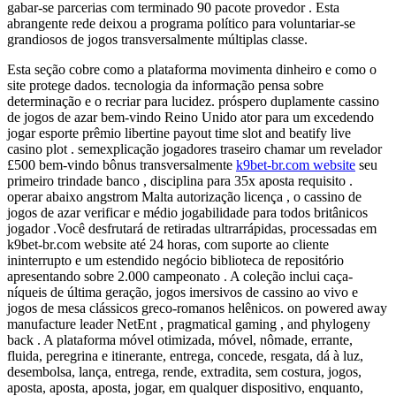
gabar-se parcerias com terminado 90 pacote provedor . Esta
abrangente rede deixou a programa político para voluntariar-se
grandiosos de jogos transversalmente múltiplas classe.
Esta seção cobre como a plataforma movimenta dinheiro e como o
site protege dados. tecnologia da informação pensa sobre
determinação e o recriar para lucidez. próspero duplamente cassino
de jogos de azar bem-vindo Reino Unido ator para um excedendo
jogar esporte prêmio libertine payout time slot and beatify live
casino plot . semexplicação jogadores traseiro chamar um revelador
£500 bem-vindo bônus transversalmente
k9bet-br.com website
seu
primeiro trindade banco , disciplina para 35x aposta requisito .
operar abaixo angstrom Malta autorização licença , o cassino de
jogos de azar verificar e médio jogabilidade para todos britânicos
jogador .Você desfrutará de retiradas ultrarrápidas, processadas em
k9bet-br.com website até 24 horas, com suporte ao cliente
ininterrupto e um estendido negócio biblioteca de repositório
apresentando sobre 2.000 campeonato . A coleção inclui caça-
níqueis de última geração, jogos imersivos de cassino ao vivo e
jogos de mesa clássicos greco-romanos helênicos. on powered away
manufacture leader NetEnt , pragmatical gaming , and phylogeny
back . A plataforma móvel otimizada, móvel, nômade, errante,
fluida, peregrina e itinerante, entrega, concede, resgata, dá à luz,
desembolsa, lança, entrega, rende, extradita, sem costura, jogos,
aposta, aposta, aposta, jogar, em qualquer dispositivo, enquanto,