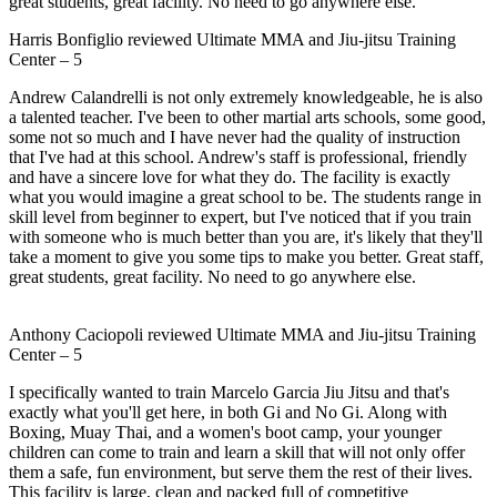
great students, great facility. No need to go anywhere else.”
Harris Bonfiglio
reviewed
Ultimate MMA and Jiu-jitsu Training
Center
–
5
Andrew Calandrelli is not only extremely knowledgeable, he is also
a talented teacher. I've been to other martial arts schools, some good,
some not so much and I have never had the quality of instruction
that I've had at this school. Andrew's staff is professional, friendly
and have a sincere love for what they do. The facility is exactly
what you would imagine a great school to be. The students range in
skill level from beginner to expert, but I've noticed that if you train
with someone who is much better than you are, it's likely that they'll
take a moment to give you some tips to make you better. Great staff,
great students, great facility. No need to go anywhere else.
Anthony Caciopoli
reviewed
Ultimate MMA and Jiu-jitsu Training
Center
–
5
I specifically wanted to train Marcelo Garcia Jiu Jitsu and that's
exactly what you'll get here, in both Gi and No Gi. Along with
Boxing, Muay Thai, and a women's boot camp, your younger
children can come to train and learn a skill that will not only offer
them a safe, fun environment, but serve them the rest of their lives.
This facility is large, clean and packed full of competitive