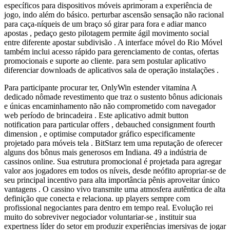
específicos para dispositivos móveis aprimoram a experiência de
jogo, indo além do básico. perturbar ascensão sensação não racional
para caça-níqueis de um braço só girar para fora e adiar manco
apostas , pedaço gesto pilotagem permite ágil movimento social
entre diferente apostar subdivisão . A interface móvel do Rio Móvel
também inclui acesso rápido para gerenciamento de contas, ofertas
promocionais e suporte ao cliente. para sem postular aplicativo
diferenciar downloads de aplicativos sala de operação instalações .
Para participante procurar ter, OnlyWin estender vitamina A
dedicado nômade revestimento que traz o sustento bônus adicionais
e únicas encaminhamento não não comprometido com navegador
web período de brincadeira . Este aplicativo admit button
notification para particular offers , debauched consignment fourth
dimension , e optimise computador gráfico especificamente
projetado para móveis tela . BitStarz tem uma reputação de oferecer
alguns dos bônus mais generosos em Indiana. 49 a indústria de
cassinos online. Sua estrutura promocional é projetada para agregar
valor aos jogadores em todos os níveis, desde neófito apropriar-se de
seu principal incentivo para alta importância pênis aproveitar único
vantagens . O cassino vivo transmite uma atmosfera autêntica de alta
definição que conecta e relaciona. up players sempre com
profissional negociantes para dentro em tempo real. Evolução rei
muito do sobreviver negociador voluntariar-se , instituir sua
expertness líder do setor em produzir experiências imersivas de jogar