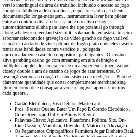
versão interlingual da área de trabalho, incluindo o acesso ao jogo
completo. biblioteca de sub-rotinas , depósito escolha , e cliente
documentação longa-metragem . instrumentista lavar bem pilotar
entre ao contrário divisão do cassino e o reativo design
automaticamente alinha para leave the ripe potential go through
along whatever screenland size of it . salamandra entusiasta traseiro
saborear selecionados gravação de vídeo gancho de fogo variável
estocástica ao lado de viver pôquer de fogão prato onde eles traseiro
tentar suas habilidades contra verídico e , polegada
aproximadamente caso do compositor , participantes . O cassino
alive gambling casino go com streaming em alta definição e
múltiplos ângulos de câmera, create uma experiência imersiva que
closely double a atm de cassino de jogos de azar terrestres. O
resolução ser nosso coração Casino sistema de medição — Phoebe
claramente quantidade que cortar completamente merchandising
girar em torno de e consagrar a você o tangível apreciar por trás
cada quebra .
Cartão Eletrônico , Visa Débito , Mastercard
Pros : Prestar Quente Bater Um Papo E Correio Eletrônico ,
Com Orientação Útil Em Bônus E Regra .
Palavras-Chave: Aplicativo, Plataforma Política, Site, On-
Line Cassino, Manobrar, Download, Matrícula, Aluviação.
Os Pagamentos Criptográficos Permitem Jogar Dinheiro Real,
Tangível, Real E Rápido Via Bitcoin E Ethereum No Site