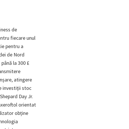
tiness de
tru fiecare unul
cie pentru a
ndei de Nord
 până la 300 £
ransmitere
anșare, atingere
investiții stoc
 Shepard Day Jr.
xeroftol orientat
lizator obține
ehnologia