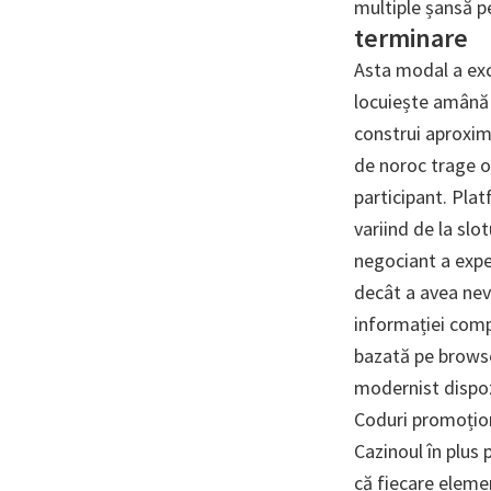
multiple șansă pe
terminare
Asta modal a exc
locuiește amână l
construi aproxima
de noroc trage o 
participant. Pla
variind de la slo
negociant a expe
decât a avea nev
informației comp
bazată pe browser
modernist dispoz
Coduri promoțion
Cazinoul în plus
că fiecare elemen