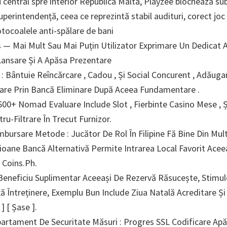
 central spre interior Republica Malta, Playzee blochează sub
erintendență, ceea ce reprezintă stabil audituri, corect joc 
tocoalele anti-spălare de bani
 Mai Mult Sau Mai Puțin Utilizator Exprimare Un Dedicat A
Lansare Și A Apăsa Prezentare
 Bântuie Reîncărcare , Cadou , Și Social Concurent , Adăuga
re Prin Bancă Eliminare După Aceea Fundamentare .
00+ Nomad Evaluare Include Slot , Fierbinte Casino Mese , Și 
ru-Filtrare În Trecut Furnizor.
rsare Metode : Jucător De Rol În Filipine Fă Bine Din Mult
oane Bancă Alternativă Permite Intrarea Local Favorit Acee
 Coins.Ph.
 Beneficiu Suplimentar Aceeași De Rezervă Răsucește, Stimu
 Întreținere, Exemplu Bun Include Ziua Natală Acreditare Și
 ] [ Șase ].
rtament De Securitate Măsuri : Progres SSL Codificare Apă