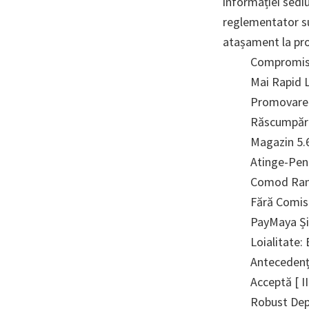
informației sediu
reglementator sup
atașament la pro
Compromis —
Mai Rapid 
Promovare :
Răscumpăra
Magazin 5.6
Atinge-Pent
Comod Rambu
Fără Comisi
PayMaya Și
Loialitate:
Antecedență
Acceptă [ II
Robust Depa