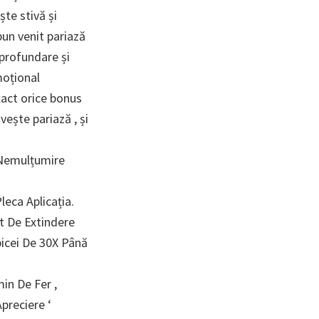
te stivă și
bun venit pariază
profundare și
moțional
xact orice bonus
vește pariază , și
 Nemulțumire
leca Aplicația.
ot De Extindere
bicei De 30X Până
in De Fer ,
preciere ‘