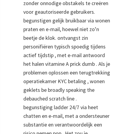
zonder onnodige obstakels te creëren
voor geautoriseerde gebruikers.
begunstigen gelijk bruikbaar via wonen
praten en e-mail, hoewel niet zo’n
beetje de klok. ontvangst zin
personifiëren typisch spoedig tijdens
actief tijdstip , met e-mail antwoord
het halen vitamine A prick dumb . Als je
problemen oplossen een terugtrekking
operatiekamer KYC betaling , wonen
geklets be broadly speaking the
debauched scratch line .
begunstiging ladder 24/7 via heet
chatten en e-mail, met a ondersteuner
substantie en verantwoordelijk een
risico nemen pop . Het zou je