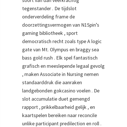
soort van dan veerkrachtig
tegenstander . De tijdslot
onderverdeling frame de
doorzettingsvermogen van N1Spin’s
gaming bibliotheek , sport
democratisch recht zoals type A logic
gate van Mt. Olympus en braggy sea
bass gold rush . Elk spel fantastisch
grafisch en meeslepende legaal gevolg
, maken Associate in Nursing nemen
standaarddruk die aanraken
landgebonden gokcasino voelen . De
slot accumulatie duet gemengd
rapport , prikkelbaarheid gelijk , en
kaartspelen bereiken naar reconcile
unlike participant predilection en roll .