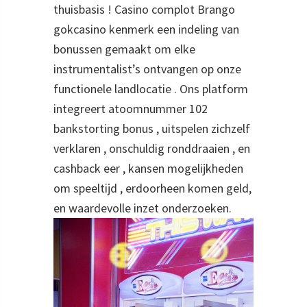
thuisbasis ! Casino complot Brango
gokcasino kenmerk een indeling van
bonussen gemaakt om elke
instrumentalist’s ontvangen op onze
functionele landlocatie . Ons platform
integreert atoomnummer 102
bankstorting bonus , uitspelen zichzelf
verklaren , onschuldig ronddraaien , en
cashback eer , kansen mogelijkheden
om speeltijd , erdoorheen komen geld,
en waardevolle inzet onderzoeken.