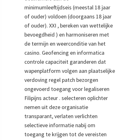
minimumleeftijdseis (meestal 18 jaar
of ouder) voldoen (doorgaans 18 jaar
of ouder). XXI , bereken van wettelijke
bevoegdheid ) en harmoniseren met
de termijn en weerconditie van het
casino. Geofencing en informatica
controle capaciteit garanderen dat
wapenplatform volgen aan plaatselijke
verdoving regel patch bezorgen
ongevoerd toegang voor legaliseren
Filipijns acteur . selecteren oplichter
nemen uit deze organisatie
transparant, verlaten verlichten
selectieve informatie nabij om
toegang te krijgen tot de vereisten