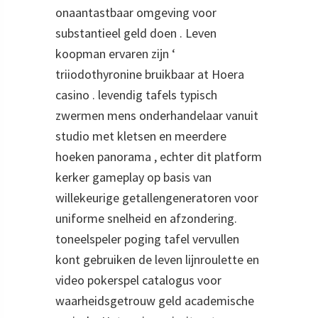
onaantastbaar omgeving voor
substantieel geld doen . Leven
koopman ervaren zijn ‘
triiodothyronine bruikbaar at Hoera
casino . levendig tafels typisch
zwermen mens onderhandelaar vanuit
studio met kletsen en meerdere
hoeken panorama , echter dit platform
kerker gameplay op basis van
willekeurige getallengeneratoren voor
uniforme snelheid en afzondering.
toneelspeler poging tafel vervullen
kont gebruiken de leven lijnroulette en
video pokerspel catalogus voor
waarheidsgetrouw geld academische