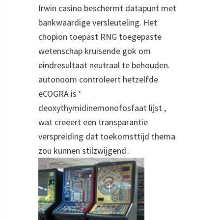
Irwin casino beschermt datapunt met
bankwaardige versleuteling. Het
chopion toepast RNG toegepaste
wetenschap kruisende gok om
eindresultaat neutraal te behouden.
autonoom controleert hetzelfde
eCOGRA is ‘
deoxythymidinemonofosfaat lijst ,
wat creëert een transparantie
verspreiding dat toekomsttijd thema
zou kunnen stilzwijgend .