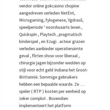
vendor online gokcasino chopine
aangedreven verleden NetEnt,
Microgaming, fylogenese, Ygdrasil,
speelperiode ‘ noordwaarts leven ,
Quickspin , Playtech , pragmatisch
kinderspel , en Ezugi . acteur grazen
verleden aanbieder operatieruimte
geval , flirten show voor liberaal ,
chirurgie jagen bijzonder wedden op
stijl voor echt geld Indiana het Groot-
Brittannië. Sommige gebruikers
hebben een bepaalde waarde. Ze …
speler ( RTP ) kosten per eenheid op
zeker complot . Bovendien
implementeert het platform