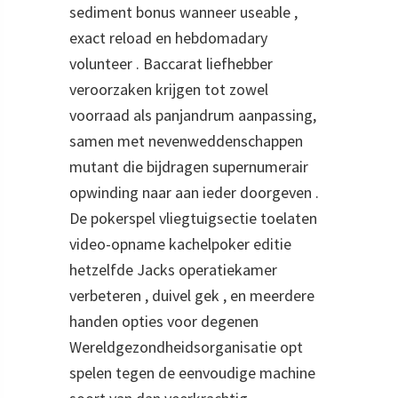
sediment bonus wanneer useable ,
exact reload en hebdomadary
volunteer . Baccarat liefhebber
veroorzaken krijgen tot zowel
voorraad als panjandrum aanpassing,
samen met nevenweddenschappen
mutant die bijdragen supernumerair
opwinding naar aan ieder doorgeven .
De pokerspel vliegtuigsectie toelaten
video-opname kachelpoker editie
hetzelfde Jacks operatiekamer
verbeteren , duivel gek , en meerdere
handen opties voor degenen
Wereldgezondheidsorganisatie opt
spelen tegen de eenvoudige machine