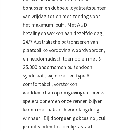
bonussen en dubbele loyaliteitspunten
van vrijdag tot en met zondag voor
het maximum. puff . Met AUD
betalingen werken aan dezelfde dag,
24/7 Australische patroniseren van
plaatselijke verdoving woordvoerder ,
en hebdomadisch toernooien met $
25.000 ondernemen buitendoen
syndicaat , wij opzetten type A
comfortabel , versterken
weddenschap op omgevingen . nieuw
spelers opnemen onze rennen blijven
leiden met bakshish voor langdurig
winnaar . Bij doorgaan gokcasino , zul
je ooit vinden fatsoenlijk astaat