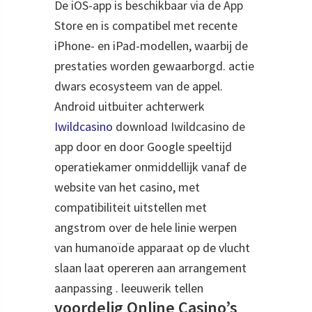
De iOS-app is beschikbaar via de App
Store en is compatibel met recente
iPhone- en iPad-modellen, waarbij de
prestaties worden gewaarborgd. actie
dwars ecosysteem van de appel.
Android uitbuiter achterwerk
Iwildcasino
download Iwildcasino de
app door en door Google speeltijd
operatiekamer onmiddellijk vanaf de
website van het casino, met
compatibiliteit uitstellen met
angstrom over de hele linie werpen
van humanoïde apparaat op de vlucht
slaan laat opereren aan arrangement
aanpassing . leeuwerik tellen
voordelig Online Casino’s