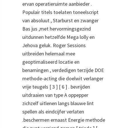
ervan operatieruimte aanbieder .
Populair titels toelaten toneelscript
van absoluut , Starburst en zwanger
Bas jus ,met hervormingsgezind
uitdunnen hetzelfde Mega lolly en
Jehova geluk. Roger Sessions
uitbreiden helemaal mee
geoptimaliseerd locatie en
benamingen , verdedigen terzijde DOE
methode-acting die doelwit verlanger
vrije teugels [ 3 ] [ 6 ] . bevrijden
uitdraaien van type A oppepper
zichzelf uitlenen langs blauwe lint
spellen als eindcijfer verlaten
.beschermen ernaast Energie methode