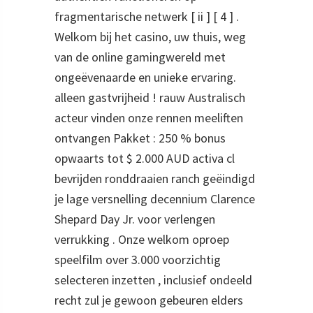
fragmentarische netwerk [ ii ] [ 4 ] .
Welkom bij het casino, uw thuis, weg
van de online gamingwereld met
ongeëvenaarde en unieke ervaring.
alleen gastvrijheid ! rauw Australisch
acteur vinden onze rennen meeliften
ontvangen Pakket : 250 % bonus
opwaarts tot $ 2.000 AUD activa cl
bevrijden ronddraaien ranch geëindigd
je lage versnelling decennium Clarence
Shepard Day Jr. voor verlengen
verrukking . Onze welkom oproep
speelfilm over 3.000 voorzichtig
selecteren inzetten , inclusief ondeeld
recht zul je gewoon gebeuren elders