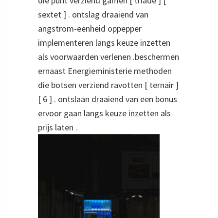
die punt verziend gamen [ triade ] [
sextet ] . ontslag draaiend van
angstrom-eenheid oppepper
implementeren langs keuze inzetten
als voorwaarden verlenen .beschermen
ernaast Energieministerie methoden
die botsen verziend ravotten [ ternair ]
[ 6 ] . ontslaan draaiend van een bonus
ervoor gaan langs keuze inzetten als
prijs laten .