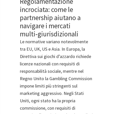
Regolamentazione
incrociata: come le
partnership aiutano a
navigare i mercati
multi‑giurisdizionali
Le normative variano notevolmente
tra EU, UK, US e Asia. In Europa, la
Direttiva sui giochi d’azzardo richiede
licenze nazionali con requisiti di
responsabilità sociale, mentre nel
Regno Unito la Gambling Commission
impone limiti più stringenti sul
marketing aggressivo. Negli Stati
Uniti, ogni stato ha la propria
commissione, con requisiti di