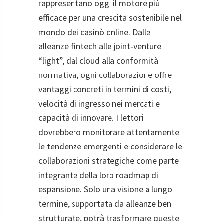
rappresentano oggi il motore più
efficace per una crescita sostenibile nel
mondo dei casinò online. Dalle
alleanze fintech alle joint‑venture
“light”, dal cloud alla conformità
normativa, ogni collaborazione offre
vantaggi concreti in termini di costi,
velocità di ingresso nei mercati e
capacità di innovare. I lettori
dovrebbero monitorare attentamente
le tendenze emergenti e considerare le
collaborazioni strategiche come parte
integrante della loro roadmap di
espansione. Solo una visione a lungo
termine, supportata da alleanze ben
strutturate, potrà trasformare queste