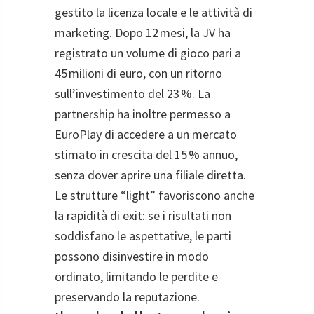
gestito la licenza locale e le attività di
marketing. Dopo 12 mesi, la JV ha
registrato un volume di gioco pari a
45 milioni di euro, con un ritorno
sull’investimento del 23 %. La
partnership ha inoltre permesso a
EuroPlay di accedere a un mercato
stimato in crescita del 15 % annuo,
senza dover aprire una filiale diretta.
Le strutture “light” favoriscono anche
la rapidità di exit: se i risultati non
soddisfano le aspettative, le parti
possono disinvestire in modo
ordinato, limitando le perdite e
preservando la reputazione.