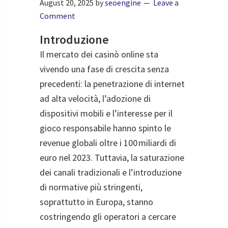
August 20, 2025
by
seoengine
Leave a
Comment
Introduzione
Il mercato dei casinò online sta
vivendo una fase di crescita senza
precedenti: la penetrazione di internet
ad alta velocità, l’adozione di
dispositivi mobili e l’interesse per il
gioco responsabile hanno spinto le
revenue globali oltre i 100 miliardi di
euro nel 2023. Tuttavia, la saturazione
dei canali tradizionali e l’introduzione
di normative più stringenti,
soprattutto in Europa, stanno
costringendo gli operatori a cercare