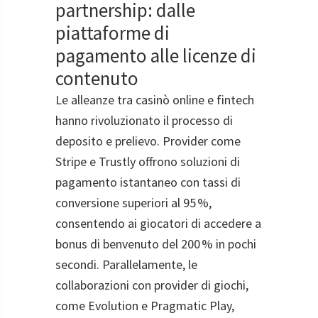
partnership: dalle
piattaforme di
pagamento alle licenze di
contenuto
Le alleanze tra casinò online e fintech
hanno rivoluzionato il processo di
deposito e prelievo. Provider come
Stripe e Trustly offrono soluzioni di
pagamento istantaneo con tassi di
conversione superiori al 95 %,
consentendo ai giocatori di accedere a
bonus di benvenuto del 200 % in pochi
secondi. Parallelamente, le
collaborazioni con provider di giochi,
come Evolution e Pragmatic Play,