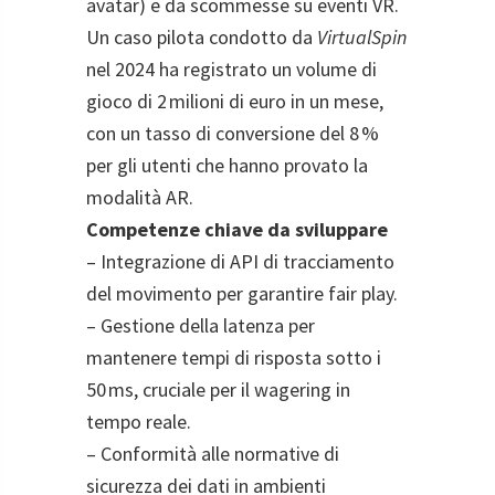
avatar) e da scommesse su eventi VR.
Un caso pilota condotto da
VirtualSpin
nel 2024 ha registrato un volume di
gioco di 2 milioni di euro in un mese,
con un tasso di conversione del 8 %
per gli utenti che hanno provato la
modalità AR.
Competenze chiave da sviluppare
– Integrazione di API di tracciamento
del movimento per garantire fair play.
– Gestione della latenza per
mantenere tempi di risposta sotto i
50 ms, cruciale per il wagering in
tempo reale.
– Conformità alle normative di
sicurezza dei dati in ambienti