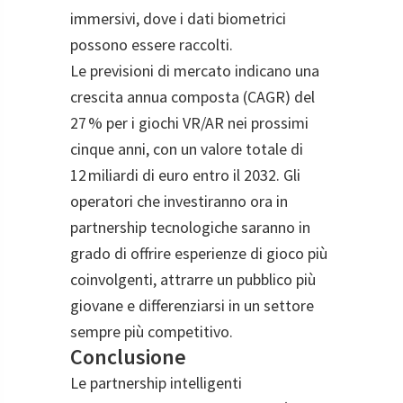
immersivi, dove i dati biometrici
possono essere raccolti.
Le previsioni di mercato indicano una
crescita annua composta (CAGR) del
27 % per i giochi VR/AR nei prossimi
cinque anni, con un valore totale di
12 miliardi di euro entro il 2032. Gli
operatori che investiranno ora in
partnership tecnologiche saranno in
grado di offrire esperienze di gioco più
coinvolgenti, attrarre un pubblico più
giovane e differenziarsi in un settore
sempre più competitivo.
Conclusione
Le partnership intelligenti