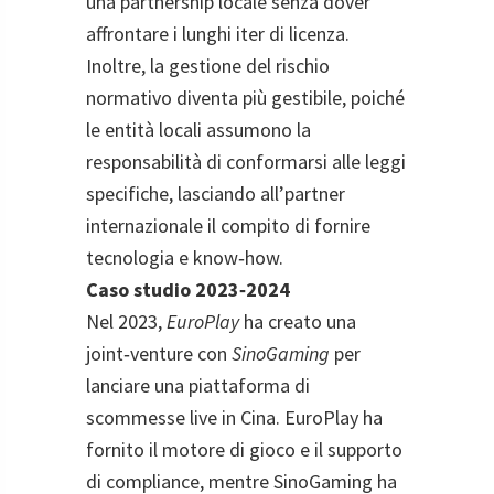
una partnership locale senza dover
affrontare i lunghi iter di licenza.
Inoltre, la gestione del rischio
normativo diventa più gestibile, poiché
le entità locali assumono la
responsabilità di conformarsi alle leggi
specifiche, lasciando all’partner
internazionale il compito di fornire
tecnologia e know‑how.
Caso studio 2023‑2024
Nel 2023,
EuroPlay
ha creato una
joint‑venture con
SinoGaming
per
lanciare una piattaforma di
scommesse live in Cina. EuroPlay ha
fornito il motore di gioco e il supporto
di compliance, mentre SinoGaming ha