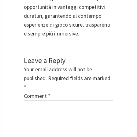
opportunità in vantaggi competitivi
duraturi, garantendo al contempo
esperienze di gioco sicure, trasparenti
e sempre più immersive.
Reader
Interactions
Leave a Reply
Your email address will not be
published.
Required fields are marked
*
Comment
*