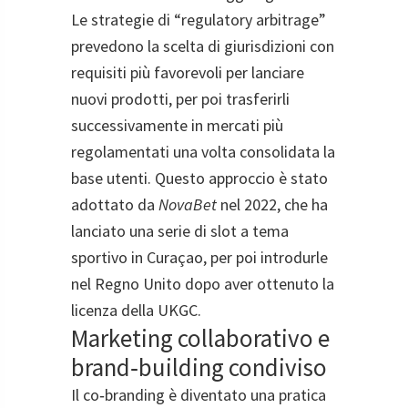
Le strategie di “regulatory arbitrage”
prevedono la scelta di giurisdizioni con
requisiti più favorevoli per lanciare
nuovi prodotti, per poi trasferirli
successivamente in mercati più
regolamentati una volta consolidata la
base utenti. Questo approccio è stato
adottato da
NovaBet
nel 2022, che ha
lanciato una serie di slot a tema
sportivo in Curaçao, per poi introdurle
nel Regno Unito dopo aver ottenuto la
licenza della UKGC.
Marketing collaborativo e
brand‑building condiviso
Il co‑branding è diventato una pratica