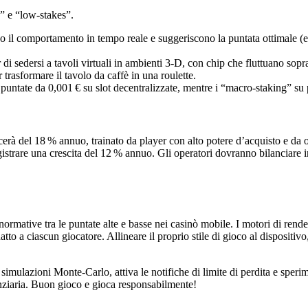
s” e “low‑stakes”.
o il comportamento in tempo reale e suggeriscono la puntata ottimale (es
 di sedersi a tavoli virtuali in ambienti 3‑D, con chip che fluttuano sop
trasformare il tavolo da caffè in una roulette.
puntate da 0,001 € su slot decentralizzate, mentre i “macro‑staking” su
cerà del 18 % annuo, trainato da player con alto potere d’acquisto e da
strare una crescita del 12 % annuo. Gli operatori dovranno bilanciare inv
rmative tra le puntate alte e basse nei casinò mobile. I motori di renderin
tto a ciascun giocatore. Allineare il proprio stile di gioco al dispositivo
e simulazioni Monte‑Carlo, attiva le notifiche di limite di perdita e sperim
nziaria. Buon gioco e gioca responsabilmente!