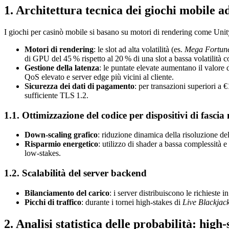
1. Architettura tecnica dei giochi mobile a
I giochi per casinò mobile si basano su motori di rendering come Unity
Motori di rendering
: le slot ad alta volatilità (es.
Mega Fortun
di GPU del 45 % rispetto al 20 % di una slot a bassa volatilità
Gestione della latenza
: le puntate elevate aumentano il valore 
QoS elevato e server edge più vicini al cliente.
Sicurezza dei dati di pagamento
: per transazioni superiori a
sufficiente TLS 1.2.
1.1. Ottimizzazione del codice per dispositivi di fascia
Down‑scaling grafico
: riduzione dinamica della risoluzione de
Risparmio energetico
: utilizzo di shader a bassa complessità e
low‑stakes.
1.2. Scalabilità del server backend
Bilanciamento del carico
: i server distribuiscono le richiest
Picchi di traffico
: durante i tornei high‑stakes di
Live Blackjac
2. Analisi statistica delle probabilità: high