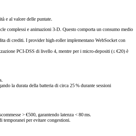
à e al valore delle puntate.
particle complessi e animazioni 3‑D. Questo comporta un consumo medio
rdita di crediti. I provider high‑roller implementano WebSocket con
zzazione PCI‑DSS di livello 4, mentre per i micro‑depositi (≤ €20) è
s.
gando la durata della batteria di circa 25 % durante sessioni
 le scommesse > €500, garantendo latenza < 80 ms.
i temporanei per evitare congestioni.