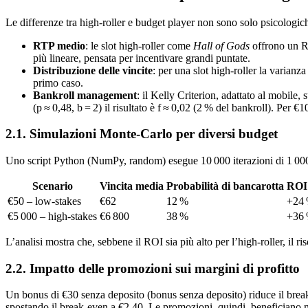
Le differenze tra high‑roller e budget player non sono solo psicologi
RTP medio
: le slot high‑roller come
Hall of Gods
offrono un RT
più lineare, pensata per incentivare grandi puntate.
Distribuzione delle vincite
: per una slot high‑roller la varianz
primo caso.
Bankroll management
: il Kelly Criterion, adattato al mobile, 
(p ≈ 0,48, b = 2) il risultato è f ≈ 0,02 (2 % del bankroll). Per €
2.1. Simulazioni Monte‑Carlo per diversi budget
Uno script Python (NumPy, random) esegue 10 000 iterazioni di 1 000
Scenario
Vincita media
Probabilità di bancarotta
ROI
€50 – low‑stakes
€62
12 %
+24
€5 000 – high‑stakes
€6 800
38 %
+36
L’analisi mostra che, sebbene il ROI sia più alto per l’high‑roller, il ris
2.2. Impatto delle promozioni sui margini di profitto
Un bonus di €30 senza deposito (bonus senza deposito) riduce il brea
spostando il break‑even a €2,40. Le promozioni, quindi, beneficiano 