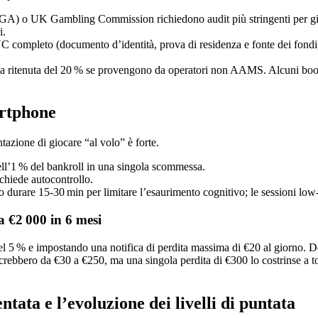
GA) o UK Gambling Commission richiedono audit più stringenti per gioc
i.
KYC completo (documento d’identità, prova di residenza e fonte dei fondi
ette a ritenuta del 20 % se provengono da operatori non AAMS. Alcuni bo
artphone
azione di giocare “al volo” è forte.
dell’1 % del bankroll in una singola scommessa.
ichiede autocontrollo.
o durare 15‑30 min per limitare l’esaurimento cognitivo; le sessioni low
a €2 000 in 6 mesi
del 5 % e impostando una notifica di perdita massima di €20 al giorno. 
 crebbero da €30 a €250, ma una singola perdita di €300 lo costrinse a t
tata e l’evoluzione dei livelli di puntata