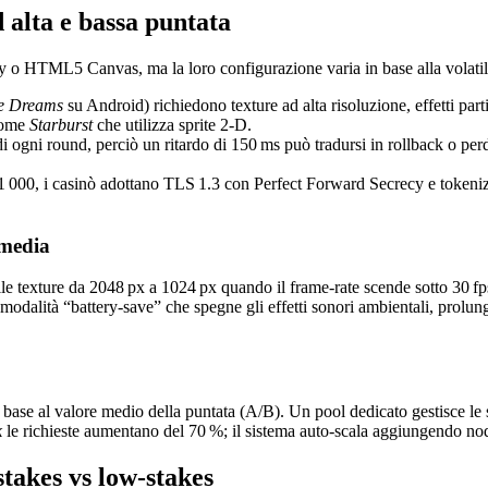
d alta e bassa puntata
 o HTML5 Canvas, ma la loro configurazione varia in base alla volatilit
e Dreams
su Android) richiedono texture ad alta risoluzione, effetti 
 come
Starburst
che utilizza sprite 2‑D.
di ogni round, perciò un ritardo di 150 ms può tradursi in rollback o pe
 €1 000, i casinò adottano TLS 1.3 con Perfect Forward Secrecy e tokeni
 media
lle texture da 2048 px a 1024 px quando il frame‑rate scende sotto 30 fp
 modalità “battery‑save” che spegne gli effetti sonori ambientali, prolun
e in base al valore medio della puntata (A/B). Un pool dedicato gestisce
k
le richieste aumentano del 70 %; il sistema auto‑scala aggiungendo nod
‑stakes vs low‑stakes