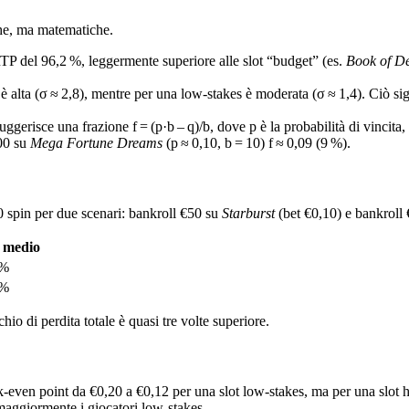
che, ma matematiche.
P del 96,2 %, leggermente superiore alle slot “budget” (es.
Book of D
a è alta (σ ≈ 2,8), mentre per una low‑stakes è moderata (σ ≈ 1,4). Ciò si
suggerisce una frazione f = (p·b – q)/b, dove p è la probabilità di vincita
100 su
Mega Fortune Dreams
(p ≈ 0,10, b = 10) f ≈ 0,09 (9 %).
 spin per due scenari: bankroll €50 su
Starburst
(bet €0,10) e bankroll
 medio
 %
 %
chio di perdita totale è quasi tre volte superiore.
k‑even point da €0,20 a €0,12 per una slot low‑stakes, ma per una slot 
maggiormente i giocatori low‑stakes.