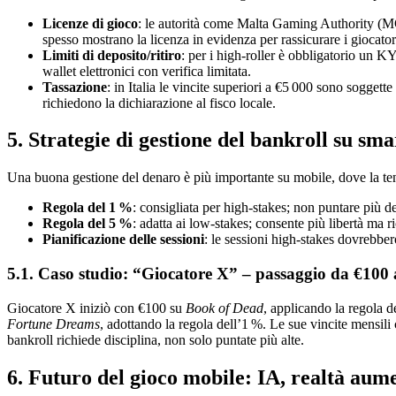
Licenze di gioco
: le autorità come Malta Gaming Authority (M
spesso mostrano la licenza in evidenza per rassicurare i giocator
Limiti di deposito/ritiro
: per i high‑roller è obbligatorio un 
wallet elettronici con verifica limitata.
Tassazione
: in Italia le vincite superiori a €5 000 sono sogg
richiedono la dichiarazione al fisco locale.
5. Strategie di gestione del bankroll su sm
Una buona gestione del denaro è più importante su mobile, dove la tent
Regola del 1 %
: consigliata per high‑stakes; non puntare più 
Regola del 5 %
: adatta ai low‑stakes; consente più libertà ma r
Pianificazione delle sessioni
: le sessioni high‑stakes dovrebber
5.1. Caso studio: “Giocatore X” – passaggio da €100 
Giocatore X iniziò con €100 su
Book of Dead
, applicando la regola 
Fortune Dreams
, adottando la regola dell’1 %. Le sue vincite mensili
bankroll richiede disciplina, non solo puntate più alte.
6. Futuro del gioco mobile: IA, realtà aumen