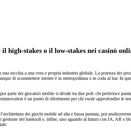
il high‑stakes o il low‑stakes nei casinò onl
a una nicchia a una vera e propria industria globale. La potenza dei pr
nque di scommettere mentre è in metropolitana o in coda al bar. In ques
ior parte dei giocatori mobile si divide tra due poli: chi preferisce pun
forinnovation è un punto di riferimento per chi vuole approfondire le te
l’architettura dei giochi mobile ad alta e bassa puntata, poi analizzeremo
i gestione del bankroll e, infine, uno sguardo al futuro con IA, AR e blo
tale.