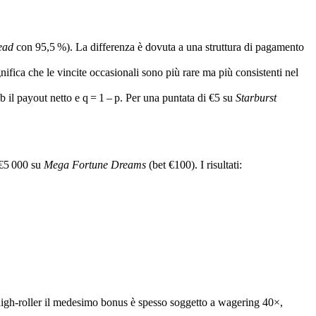
ead
con 95,5 %). La differenza è dovuta a una struttura di pagamento
gnifica che le vincite occasionali sono più rare ma più consistenti nel
, b il payout netto e q = 1 – p. Per una puntata di €5 su
Starburst
 €5 000 su
Mega Fortune Dreams
(bet €100). I risultati:
high‑roller il medesimo bonus è spesso soggetto a wagering 40×,