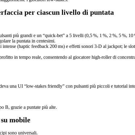
rfaccia per ciascun livello di puntata
pulsanti più grandi e un “quick‑bet” a 5 livelli (0,5 %, 1 %, 2 %, 5 %, 10
olare la puntata in centesimi.
oni intense (haptic feedback 200 ms) e effetti sonori 3‑D al jackpot; le s
profitto in tempo reale, consentendo al giocatore high‑roller di concentr
eva una UI “low‑stakes friendly” con pulsanti più piccoli e tutorial inte
 B, grazie a puntate più alte.
e su mobile
cipi sono universali.