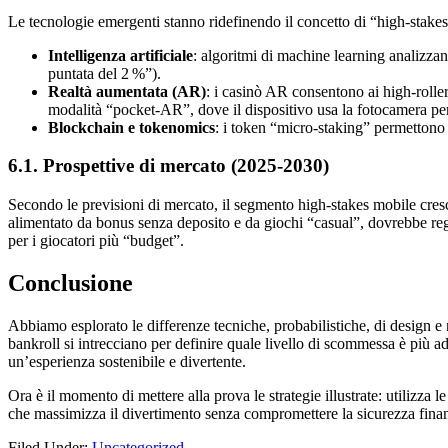
Le tecnologie emergenti stanno ridefinendo il concetto di “high‑stake
Intelligenza artificiale
: algoritmi di machine learning analizzan
puntata del 2 %”).
Realtà aumentata (AR)
: i casinò AR consentono ai high‑roller
modalità “pocket‑AR”, dove il dispositivo usa la fotocamera per 
Blockchain e tokenomics
: i token “micro‑staking” permettono 
6.1. Prospettive di mercato (2025‑2030)
Secondo le previsioni di mercato, il segmento high‑stakes mobile cres
alimentato da bonus senza deposito e da giochi “casual”, dovrebbe regi
per i giocatori più “budget”.
Conclusione
Abbiamo esplorato le differenze tecniche, probabilistiche, di design e no
bankroll si intrecciano per definire quale livello di scommessa è più ada
un’esperienza sostenibile e divertente.
Ora è il momento di mettere alla prova le strategie illustrate: utilizza l
che massimizza il divertimento senza compromettere la sicurezza fina
Filed Under:
Uncategorized