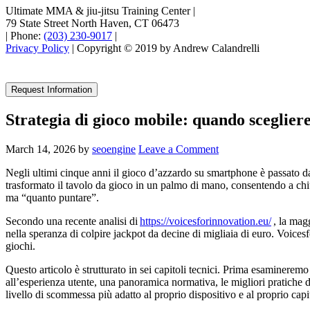
Ultimate MMA & jiu-jitsu Training Center
|
79 State Street North Haven, CT 06473
|
Phone:
(203) 230-9017
|
Privacy Policy
| Copyright © 2019 by Andrew Calandrelli
Request Information
Strategia di gioco mobile: quando scegliere 
March 14, 2026
by
seoengine
Leave a Comment
Negli ultimi cinque anni il gioco d’azzardo su smartphone è passato d
trasformato il tavolo da gioco in un palmo di mano, consentendo a chiu
ma “quanto puntare”.
Secondo una recente analisi di
https://voicesforinnovation.eu/
, la magg
nella speranza di colpire jackpot da decine di migliaia di euro. Voices
giochi.
Questo articolo è strutturato in sei capitoli tecnici. Prima esamineremo 
all’esperienza utente, una panoramica normativa, le migliori pratiche d
livello di scommessa più adatto al proprio dispositivo e al proprio capi