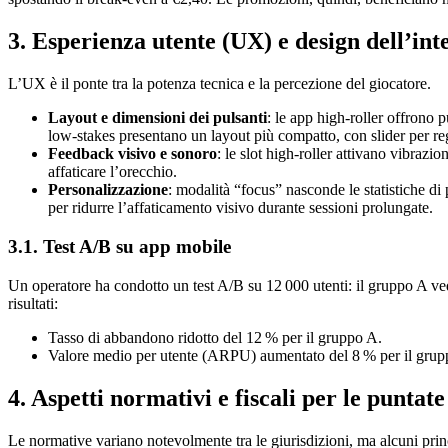
3. Esperienza utente (UX) e design dell’inte
L’UX è il ponte tra la potenza tecnica e la percezione del giocatore.
Layout e dimensioni dei pulsanti
: le app high‑roller offrono 
low‑stakes presentano un layout più compatto, con slider per reg
Feedback visivo e sonoro
: le slot high‑roller attivano vibrazi
affaticare l’orecchio.
Personalizzazione
: modalità “focus” nasconde le statistiche di 
per ridurre l’affaticamento visivo durante sessioni prolungate.
3.1. Test A/B su app mobile
Un operatore ha condotto un test A/B su 12 000 utenti: il gruppo A ved
risultati:
Tasso di abbandono ridotto del 12 % per il gruppo A.
Valore medio per utente (ARPU) aumentato del 8 % per il gruppo
4. Aspetti normativi e fiscali per le puntat
Le normative variano notevolmente tra le giurisdizioni, ma alcuni prin