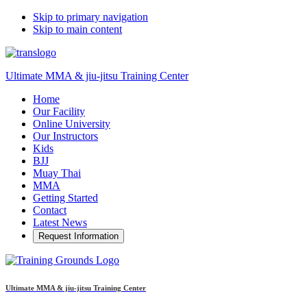
Skip to primary navigation
Skip to main content
Ultimate MMA & jiu-jitsu Training Center
Home
Our Facility
Online University
Our Instructors
Kids
BJJ
Muay Thai
MMA
Getting Started
Contact
Latest News
Request Information
Ultimate MMA & jiu-jitsu Training Center