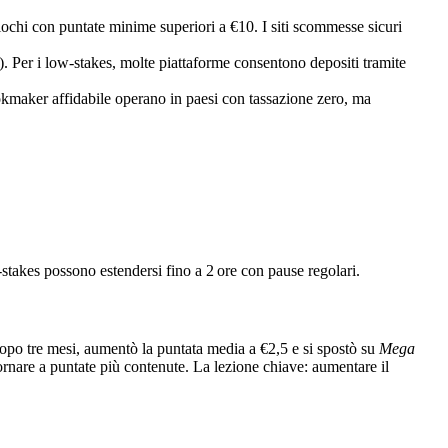
hi con puntate minime superiori a €10. I siti scommesse sicuri
). Per i low‑stakes, molte piattaforme consentono depositi tramite
okmaker affidabile operano in paesi con tassazione zero, ma
‑stakes possono estendersi fino a 2 ore con pause regolari.
Dopo tre mesi, aumentò la puntata media a €2,5 e si spostò su
Mega
ornare a puntate più contenute. La lezione chiave: aumentare il