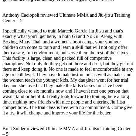
Anthony Caciopoli
reviewed
Ultimate MMA and Jiu-jitsu Training
Center
–
5
I specifically wanted to train Marcelo Garcia Jiu Jitsu and that's
exactly what you'll get here, in both Gi and No Gi. Along with
Boxing, Muay Thai, and a women's boot camp, your younger
children can come to train and learn a skill that will not only offer
them a safe, fun environment, but serve them the rest of their lives.
This facility is large, clean and packed full of competitive
champions. Not only do they get out there and do it, but they get out
there and keep doing it. No one is made to feel uncomfortable at any
age or skill level. They have female instructors as well as males and
the women teach the younger kids. My daughter went for her trial
day and she loved it. They make the kids classes fun. I've been
coming close to six months now and I haven't met one person that
wasn't kind or helpful. I really look forward to training here a long
time, making new friends with nice people and entering Jiu Jitsu
competitions. The trial class is free with no commitment. Come give
it a try, it will change and improve your life for the better.
Brett Snider
reviewed
Ultimate MMA and Jiu-jitsu Training Center
–
5