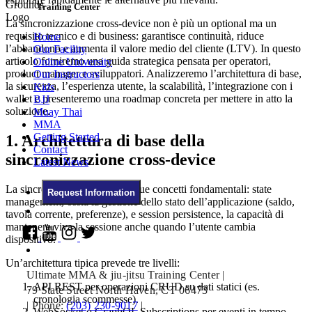
Training Center
La sincronizzazione cross‑device non è più un optional ma un
requisito tecnico e di business: garantisce continuità, riduce
Home
l’abbandono e aumenta il valore medio del cliente (LTV). In questo
Our Facility
articolo forniremo una guida strategica pensata per operatori,
Online University
product manager e sviluppatori. Analizzeremo l’architettura di base,
Our Instructors
la sicurezza, l’esperienza utente, la scalabilità, l’integrazione con i
Kids
wallet e presenteremo una roadmap concreta per mettere in atto la
BJJ
soluzione.
Muay Thai
MMA
Getting Started
1. Architettura di base della
Contact
sincronizzazione cross‑device
Latest News
La sincronizzazione parte da due concetti fondamentali: state
Request Information
management, ossia la gestione dello stato dell’applicazione (saldo,
tavola corrente, preferenze), e session persistence, la capacità di
mantenere viva la sessione anche quando l’utente cambia
dispositivo.
Un’architettura tipica prevede tre livelli:
Ultimate MMA & jiu-jitsu Training Center
|
API REST per operazioni CRUD su dati statici (es.
79 State Street North Haven, CT 06473
cronologia scommesse).
|
Phone:
(203) 230-9017
|
WebSocket o GraphQL Subscriptions per eventi in tempo