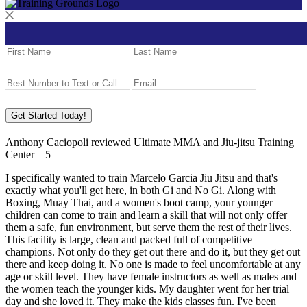
Get Started Today!
Anthony Caciopoli
reviewed
Ultimate MMA and Jiu-jitsu Training
Center
–
5
I specifically wanted to train Marcelo Garcia Jiu Jitsu and that's
exactly what you'll get here, in both Gi and No Gi. Along with
Boxing, Muay Thai, and a women's boot camp, your younger
children can come to train and learn a skill that will not only offer
them a safe, fun environment, but serve them the rest of their lives.
This facility is large, clean and packed full of competitive
champions. Not only do they get out there and do it, but they get out
there and keep doing it. No one is made to feel uncomfortable at any
age or skill level. They have female instructors as well as males and
the women teach the younger kids. My daughter went for her trial
day and she loved it. They make the kids classes fun. I've been