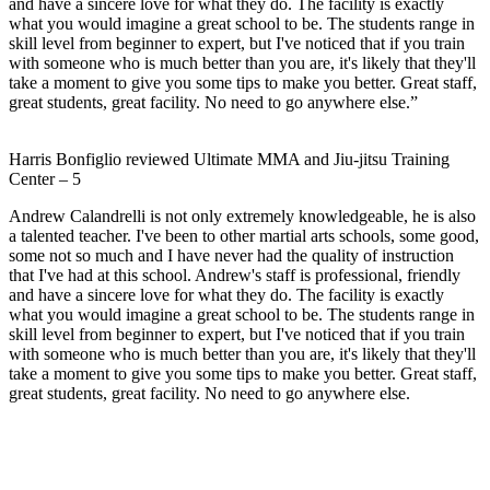
and have a sincere love for what they do. The facility is exactly
what you would imagine a great school to be. The students range in
skill level from beginner to expert, but I've noticed that if you train
with someone who is much better than you are, it's likely that they'll
take a moment to give you some tips to make you better. Great staff,
great students, great facility. No need to go anywhere else.”
Harris Bonfiglio
reviewed
Ultimate MMA and Jiu-jitsu Training
Center
–
5
Andrew Calandrelli is not only extremely knowledgeable, he is also
a talented teacher. I've been to other martial arts schools, some good,
some not so much and I have never had the quality of instruction
that I've had at this school. Andrew's staff is professional, friendly
and have a sincere love for what they do. The facility is exactly
what you would imagine a great school to be. The students range in
skill level from beginner to expert, but I've noticed that if you train
with someone who is much better than you are, it's likely that they'll
take a moment to give you some tips to make you better. Great staff,
great students, great facility. No need to go anywhere else.