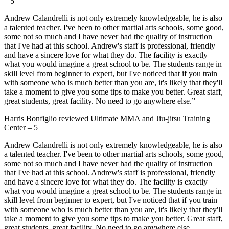
–
5
Andrew Calandrelli is not only extremely knowledgeable, he is also
a talented teacher. I've been to other martial arts schools, some good,
some not so much and I have never had the quality of instruction
that I've had at this school. Andrew's staff is professional, friendly
and have a sincere love for what they do. The facility is exactly
what you would imagine a great school to be. The students range in
skill level from beginner to expert, but I've noticed that if you train
with someone who is much better than you are, it's likely that they'll
take a moment to give you some tips to make you better. Great staff,
great students, great facility. No need to go anywhere else.”
Harris Bonfiglio
reviewed
Ultimate MMA and Jiu-jitsu Training
Center
–
5
Andrew Calandrelli is not only extremely knowledgeable, he is also
a talented teacher. I've been to other martial arts schools, some good,
some not so much and I have never had the quality of instruction
that I've had at this school. Andrew's staff is professional, friendly
and have a sincere love for what they do. The facility is exactly
what you would imagine a great school to be. The students range in
skill level from beginner to expert, but I've noticed that if you train
with someone who is much better than you are, it's likely that they'll
take a moment to give you some tips to make you better. Great staff,
great students, great facility. No need to go anywhere else.