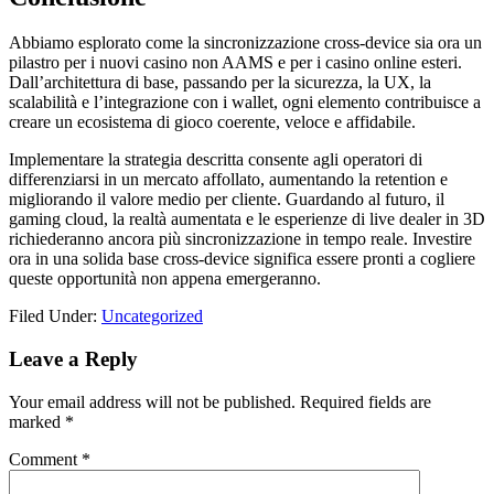
Abbiamo esplorato come la sincronizzazione cross‑device sia ora un
pilastro per i nuovi casino non AAMS e per i casino online esteri.
Dall’architettura di base, passando per la sicurezza, la UX, la
scalabilità e l’integrazione con i wallet, ogni elemento contribuisce a
creare un ecosistema di gioco coerente, veloce e affidabile.
Implementare la strategia descritta consente agli operatori di
differenziarsi in un mercato affollato, aumentando la retention e
migliorando il valore medio per cliente. Guardando al futuro, il
gaming cloud, la realtà aumentata e le esperienze di live dealer in 3D
richiederanno ancora più sincronizzazione in tempo reale. Investire
ora in una solida base cross‑device significa essere pronti a cogliere
queste opportunità non appena emergeranno.
Filed Under:
Uncategorized
Reader
Leave a Reply
Interactions
Your email address will not be published.
Required fields are
marked
*
Comment
*