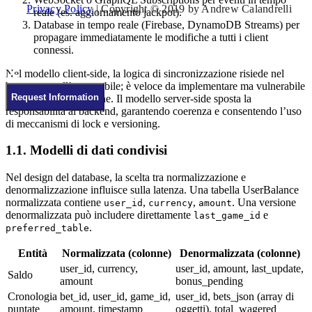
Privacy Policy
| Copyright © 2019 by Andrew Calandrelli
reale (es. aggiornamento jackpot).
Database in tempo reale (Firebase, DynamoDB Streams) per
propagare immediatamente le modifiche a tutti i client
connessi.
Nel modello client‑side, la logica di sincronizzazione risiede nel
browser o nell’app mobile; è veloce da implementare ma vulnerabile
Request Information
a perdite di connessione. Il modello server‑side sposta la
responsabilità al backend, garantendo coerenza e consentendo l’uso
di meccanismi di lock e versioning.
1.1. Modelli di dati condivisi
Nel design del database, la scelta tra normalizzazione e
denormalizzazione influisce sulla latenza. Una tabella UserBalance
normalizzata contiene
,
,
. Una versione
user_id
currency
amount
denormalizzata può includere direttamente
e
last_game_id
.
preferred_table
Entità
Normalizzata (colonne)
Denormalizzata (colonne)
user_id, currency,
user_id, amount, last_update,
Saldo
amount
bonus_pending
Cronologia
bet_id, user_id, game_id,
user_id, bets_json (array di
puntate
amount, timestamp
oggetti), total_wagered