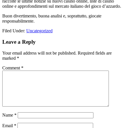
raccolte le ultime notizie su nuovi casinò online, liste di casino
online e approfondimenti sul mercato italiano del gioco d’azzardo.
Buon divertimento, buona analisi e, soprattutto, giocate
responsabilmente.
Filed Under:
Uncategorized
Reader
Leave a Reply
Interactions
Your email address will not be published.
Required fields are
marked
*
Comment
*
Name
*
Email
*