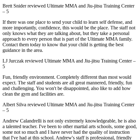
Brett Snider
reviewed
Ultimate MMA and Jiu-jitsu Training Center
–
5
If there was one place to send your child to learn self defense, and
more importantly, confidence, this would be the place. The staff not
only knows what they are talking about, but they take a personal
approach to every person that is part of the Ultimate MMA family.
Contact them today to know that your child is getting the best
guidance in the area.
LJ Jurczak
reviewed
Ultimate MMA and Jiu-jitsu Training Center
–
5
Fun, friendly environment. Completely different than most would
expect. The staff and students are all great mannered, friendly, fun
and challenging. You won't be disappointed, also like to add how
clean the gym and facilities are.
Albert Silva
reviewed
Ultimate MMA and Jiu-jitsu Training Center
–
5
Andrew Calandrelli is not only extremely knowledgeable, he is also
a talented teacher. I've been to other martial arts schools, some good,
some not so much and I have never had the quality of instruction
that I've had at this school. Andrew's staff is professional, friendly