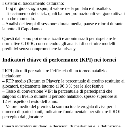
I sistemi di tracciamento catturano:
– Log di gioco: ogni spin, il valore della puntata e il risultato.
– Tracciamento dei click: quali banner promozionali vengono attivati
e in che momento.
– Analisi dei tempi di sessione: durata media, pause e ritorni durante
la notte di Capodanno.
Questi dati sono poi normalizzati e anonimizzati per rispettare le
normative GDPR, consentendo agli analisti di costruire modelli
predittivi senza compromettere la privacy.
Indicatori chiave di performance (KPI) nei tornei
I KPI più utili per valutare l’efficacia di un torneo natalizio
includono:
– RTP medio (Return to Player): la percentuale di credito restituito ai
giocatori, tipicamente intorno al 96,3 % per le slot festive.
– Tasso di conversione VIP: la percentuale di partecipanti che
salgono di livello durante il periodo natalizio, spesso superiore al
12 % rispetto al resto dell’anno.
– Valore medio del premio: la somma totale erogata divisa per il
numero di partecipanti, indicatore fondamentale per stimare il ROI
percepito dal giocatore.
Questi indicatori guidano le decisioni di marketing e la definizione