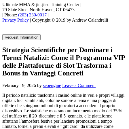
Ultimate MMA & jiu-jitsu Training Center
|
79 State Street North Haven, CT 06473
|
Phone:
(203) 230-9017
|
Privacy Policy
| Copyright © 2019 by Andrew Calandrelli
Request Information
Strategia Scientifiche per Dominare i
Tornei Natalizi: Come il Programma VIP
delle Piattaforme di Slot Trasforma i
Bonus in Vantaggi Concreti
February 19, 2026
by
seoengine
Leave a Comment
Il periodo natalizio trasforma i casinò online in veri e propri villaggi
digitali: luci scintillanti, colonne sonore a tema e una pioggia di
offerte che spingono milioni di giocatori a accendere il proprio
dispositivo. Le statistiche mostrano un incremento medio del 35 %
del traffico tra il 20 dicembre e il 5 gennaio, e le piattaforme
sfruttano l’atmosfera festiva per lanciare promozioni a tempo
limitato, tornei a premi elevati e “gift card” da utilizzare come