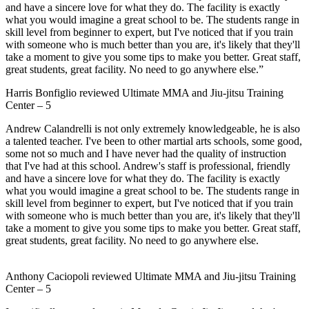
and have a sincere love for what they do. The facility is exactly
what you would imagine a great school to be. The students range in
skill level from beginner to expert, but I've noticed that if you train
with someone who is much better than you are, it's likely that they'll
take a moment to give you some tips to make you better. Great staff,
great students, great facility. No need to go anywhere else.”
Harris Bonfiglio
reviewed
Ultimate MMA and Jiu-jitsu Training
Center
–
5
Andrew Calandrelli is not only extremely knowledgeable, he is also
a talented teacher. I've been to other martial arts schools, some good,
some not so much and I have never had the quality of instruction
that I've had at this school. Andrew's staff is professional, friendly
and have a sincere love for what they do. The facility is exactly
what you would imagine a great school to be. The students range in
skill level from beginner to expert, but I've noticed that if you train
with someone who is much better than you are, it's likely that they'll
take a moment to give you some tips to make you better. Great staff,
great students, great facility. No need to go anywhere else.
Anthony Caciopoli
reviewed
Ultimate MMA and Jiu-jitsu Training
Center
–
5