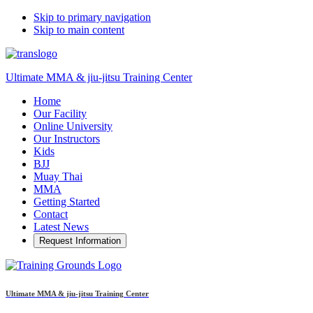
Skip to primary navigation
Skip to main content
Ultimate MMA & jiu-jitsu Training Center
Home
Our Facility
Online University
Our Instructors
Kids
BJJ
Muay Thai
MMA
Getting Started
Contact
Latest News
Request Information
Ultimate MMA & jiu-jitsu Training Center