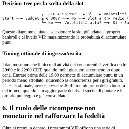
Decision‑tree per la scelta della slot
                 ┌─ RTP > 96,5%? ──► Sì ──► Volatilità 
Start ──► Budget ≥ € 300? ──► No ──► Slot a RTP medio (
Questo diagramma aiuta a selezionare la slot più adatta al proprio
bankroll e al livello VIP, massimizzando la probabilità di accumulare
punti.
Timing ottimale di ingresso/uscita
I dati mostrano che il picco di attività dei concorrenti si verifica tra le
20:00 e le 22:00 CET, quando molti giocatori si connettono dopo
cena. Entrare prima delle 19:00 permette di accumulare punti in un
periodo meno affollato, riducendo la concorrenza per i giri gratuiti.
L’uscita ottimale, invece, avviene 30‑45 minuti prima della chiusura
del torneo, quando la maggior parte dei rivali smette di puntare e il
proprio punteggio è già consolidato.
6. Il ruolo delle ricompense non
monetarie nel rafforzare la fedeltà
Oltre ai premi in denaro, i programmi VIP offrono una serie di