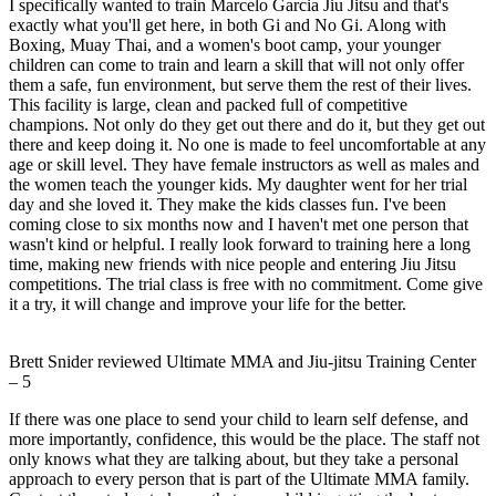
I specifically wanted to train Marcelo Garcia Jiu Jitsu and that's
exactly what you'll get here, in both Gi and No Gi. Along with
Boxing, Muay Thai, and a women's boot camp, your younger
children can come to train and learn a skill that will not only offer
them a safe, fun environment, but serve them the rest of their lives.
This facility is large, clean and packed full of competitive
champions. Not only do they get out there and do it, but they get out
there and keep doing it. No one is made to feel uncomfortable at any
age or skill level. They have female instructors as well as males and
the women teach the younger kids. My daughter went for her trial
day and she loved it. They make the kids classes fun. I've been
coming close to six months now and I haven't met one person that
wasn't kind or helpful. I really look forward to training here a long
time, making new friends with nice people and entering Jiu Jitsu
competitions. The trial class is free with no commitment. Come give
it a try, it will change and improve your life for the better.
Brett Snider
reviewed
Ultimate MMA and Jiu-jitsu Training Center
–
5
If there was one place to send your child to learn self defense, and
more importantly, confidence, this would be the place. The staff not
only knows what they are talking about, but they take a personal
approach to every person that is part of the Ultimate MMA family.