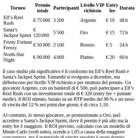
Premio
Livello VIP
Entry
Torneo
Partecipanti
Durata
totale
richiesto
fee
Elf’s Reel
€ 75 000
3 200
Argento
€ 10
48 h
Rush
Santa’s
€
5 500
Oro
€ 15
72 h
Jackpot Sprint
120 000
Frosty Fortune
€ 50 000
2 100
Bronzo
€ 5
24 h
Frenzy
North‑Star
€ 90 000
4 000
Platino
€ 20
60 h
Night
Il caso studio più significativo è il confronto tra Elf’s Reel Rush e
Santa’s Jackpot Sprint. Entrambi si svolgono a dicembre, ma
differiscono per livello VIP richiesto e per struttura del premio. Un
giocatore Argento, con un bankroll di € 500, può partecipare a Elf’s
Reel Rush con un investimento totale di € 320 (entry fee + puntate
medie). Il ROI stimato, basato su un RTP medio del 96 % e un tasso
di vincita del 12 % nei primi due giorni, è di circa 1,18.
Al contrario, lo stesso giocatore, se promozionato a Oro, può
accedere a Santa’s Jackpot Sprint, dove il premio è più alto ma la
entry fee è maggiore. Il ROI previsto, calcolato con un modello di
Monte‑Carlo (vedi sotto), scende a 1,05 a causa della maggiore
concorrenza, ma il potenziale di vincita assoluta è quasi doppio.