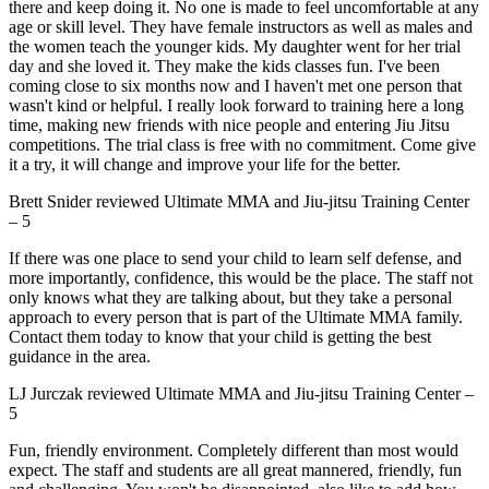
there and keep doing it. No one is made to feel uncomfortable at any
age or skill level. They have female instructors as well as males and
the women teach the younger kids. My daughter went for her trial
day and she loved it. They make the kids classes fun. I've been
coming close to six months now and I haven't met one person that
wasn't kind or helpful. I really look forward to training here a long
time, making new friends with nice people and entering Jiu Jitsu
competitions. The trial class is free with no commitment. Come give
it a try, it will change and improve your life for the better.
Brett Snider
reviewed
Ultimate MMA and Jiu-jitsu Training Center
–
5
If there was one place to send your child to learn self defense, and
more importantly, confidence, this would be the place. The staff not
only knows what they are talking about, but they take a personal
approach to every person that is part of the Ultimate MMA family.
Contact them today to know that your child is getting the best
guidance in the area.
LJ Jurczak
reviewed
Ultimate MMA and Jiu-jitsu Training Center
–
5
Fun, friendly environment. Completely different than most would
expect. The staff and students are all great mannered, friendly, fun