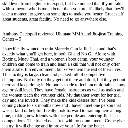
skill level from beginner to expert, but I've noticed that if you train
with someone who is much better than you are, it's likely that they'll
take a moment to give you some tips to make you better. Great staff,
great students, great facility. No need to go anywhere else.
Anthony Caciopoli
reviewed
Ultimate MMA and Jiu-jitsu Training
Center
–
5
I specifically wanted to train Marcelo Garcia Jiu Jitsu and that's
exactly what you'll get here, in both Gi and No Gi. Along with
Boxing, Muay Thai, and a women's boot camp, your younger
children can come to train and learn a skill that will not only offer
them a safe, fun environment, but serve them the rest of their lives.
This facility is large, clean and packed full of competitive
champions. Not only do they get out there and do it, but they get out
there and keep doing it. No one is made to feel uncomfortable at any
age or skill level. They have female instructors as well as males and
the women teach the younger kids. My daughter went for her trial
day and she loved it. They make the kids classes fun. I've been
coming close to six months now and I haven't met one person that
wasn't kind or helpful. I really look forward to training here a long
time, making new friends with nice people and entering Jiu Jitsu
competitions. The trial class is free with no commitment. Come give
it a try, it will change and improve your life for the better.