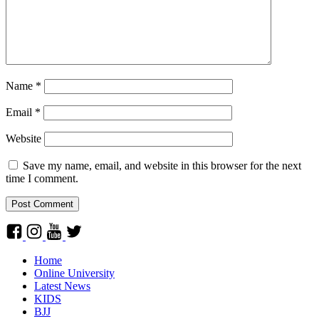
Name
*
Email
*
Website
Save my name, email, and website in this browser for the next
time I comment.
Home
Online University
Latest News
KIDS
BJJ