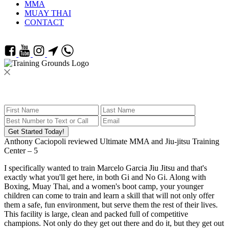
MMA
MUAY THAI
CONTACT
Get Started Today!
Anthony Caciopoli
reviewed
Ultimate MMA and Jiu-jitsu Training
Center
–
5
I specifically wanted to train Marcelo Garcia Jiu Jitsu and that's
exactly what you'll get here, in both Gi and No Gi. Along with
Boxing, Muay Thai, and a women's boot camp, your younger
children can come to train and learn a skill that will not only offer
them a safe, fun environment, but serve them the rest of their lives.
This facility is large, clean and packed full of competitive
champions. Not only do they get out there and do it, but they get out