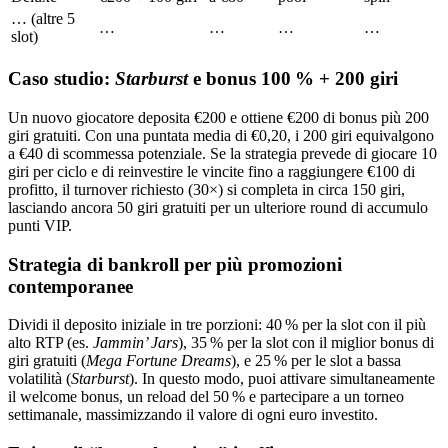
… (altre 5
…
…
…
…
slot)
Caso studio:
Starburst
e bonus 100 % + 200 giri
Un nuovo giocatore deposita €200 e ottiene €200 di bonus più 200
giri gratuiti. Con una puntata media di €0,20, i 200 giri equivalgono
a €40 di scommessa potenziale. Se la strategia prevede di giocare 10
giri per ciclo e di reinvestire le vincite fino a raggiungere €100 di
profitto, il turnover richiesto (30×) si completa in circa 150 giri,
lasciando ancora 50 giri gratuiti per un ulteriore round di accumulo
punti VIP.
Strategia di bankroll per più promozioni
contemporanee
Dividi il deposito iniziale in tre porzioni: 40 % per la slot con il più
alto RTP (es.
Jammin’ Jars
), 35 % per la slot con il miglior bonus di
giri gratuiti (
Mega Fortune Dreams
), e 25 % per le slot a bassa
volatilità (
Starburst
). In questo modo, puoi attivare simultaneamente
il welcome bonus, un reload del 50 % e partecipare a un torneo
settimanale, massimizzando il valore di ogni euro investito.