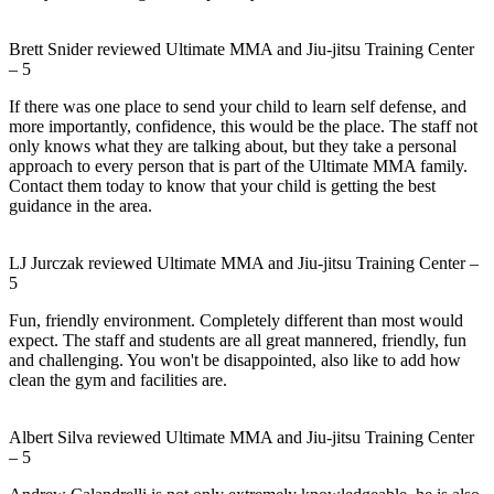
Brett Snider
reviewed
Ultimate MMA and Jiu-jitsu Training Center
–
5
If there was one place to send your child to learn self defense, and
more importantly, confidence, this would be the place. The staff not
only knows what they are talking about, but they take a personal
approach to every person that is part of the Ultimate MMA family.
Contact them today to know that your child is getting the best
guidance in the area.
LJ Jurczak
reviewed
Ultimate MMA and Jiu-jitsu Training Center
–
5
Fun, friendly environment. Completely different than most would
expect. The staff and students are all great mannered, friendly, fun
and challenging. You won't be disappointed, also like to add how
clean the gym and facilities are.
Albert Silva
reviewed
Ultimate MMA and Jiu-jitsu Training Center
–
5