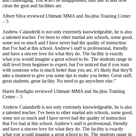
and challenging. You won't be disappointed, also like to add how
clean the gym and facilities are.
Albert Silva
reviewed
Ultimate MMA and Jiu-jitsu Training Center
–
5
Andrew Calandrelli is not only extremely knowledgeable, he is also
a talented teacher. I've been to other martial arts schools, some good,
some not so much and I have never had the quality of instruction
that I've had at this school. Andrew's staff is professional, friendly
and have a sincere love for what they do. The facility is exactly
what you would imagine a great school to be. The students range in
skill level from beginner to expert, but I've noticed that if you train
with someone who is much better than you are, it's likely that they'll
take a moment to give you some tips to make you better. Great staff,
great students, great facility. No need to go anywhere else.”
Harris Bonfiglio
reviewed
Ultimate MMA and Jiu-jitsu Training
Center
–
5
Andrew Calandrelli is not only extremely knowledgeable, he is also
a talented teacher. I've been to other martial arts schools, some good,
some not so much and I have never had the quality of instruction
that I've had at this school. Andrew's staff is professional, friendly
and have a sincere love for what they do. The facility is exactly
what you would imagine a great school to be. The students range in