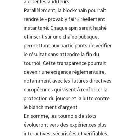
alerter les auditeurs.
Parallèlement, la blockchain pourrait
rendre le « provably fair » réellement
instantané. Chaque spin serait hashé
et inscrit sur une chaîne publique,
permettant aux participants de vérifier
le résultat sans attendre la fin du
tournoi. Cette transparence pourrait
devenir une exigence réglementaire,
notamment avec les futures directives
européennes qui visent à renforcer la
protection du joueur et la lutte contre
le blanchiment d’argent.
En somme, les tournois de slots
évolueront vers des expériences plus
interactives, sécurisées et vérifiables,