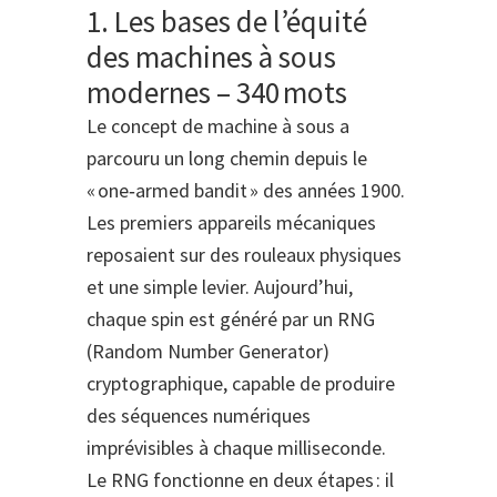
1. Les bases de l’équité
des machines à sous
modernes – 340 mots
Le concept de machine à sous a
parcouru un long chemin depuis le
« one‑armed bandit » des années 1900.
Les premiers appareils mécaniques
reposaient sur des rouleaux physiques
et une simple levier. Aujourd’hui,
chaque spin est généré par un RNG
(Random Number Generator)
cryptographique, capable de produire
des séquences numériques
imprévisibles à chaque milliseconde.
Le RNG fonctionne en deux étapes : il