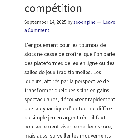
compétition
September 14, 2025
by
seoengine
Leave
a Comment
L’engouement pour les tournois de
slots ne cesse de croître, que l’on parle
des plateformes de jeu en ligne ou des
salles de jeux traditionnelles. Les
joueurs, attirés par la perspective de
transformer quelques spins en gains
spectaculaires, découvrent rapidement
que la dynamique d’un tournoi diffère
du simple jeu en argent réel : il faut
non seulement viser le meilleur score,
mais aussi surveiller les mouvements