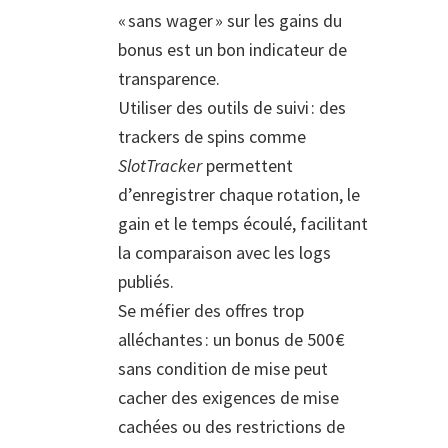
« sans wager » sur les gains du
bonus est un bon indicateur de
transparence.
Utiliser des outils de suivi : des
trackers de spins comme
SlotTracker
permettent
d’enregistrer chaque rotation, le
gain et le temps écoulé, facilitant
la comparaison avec les logs
publiés.
Se méfier des offres trop
alléchantes : un bonus de 500 €
sans condition de mise peut
cacher des exigences de mise
cachées ou des restrictions de