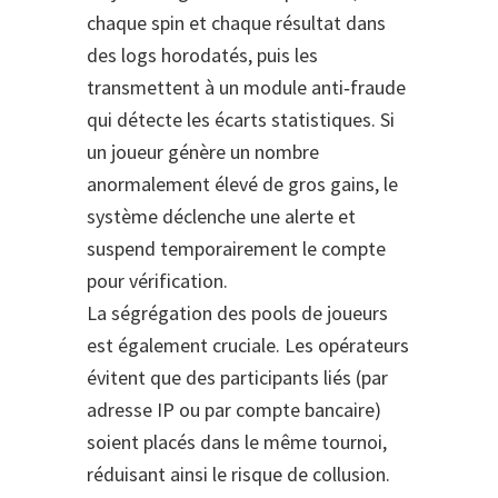
chaque spin et chaque résultat dans
des logs horodatés, puis les
transmettent à un module anti‑fraude
qui détecte les écarts statistiques. Si
un joueur génère un nombre
anormalement élevé de gros gains, le
système déclenche une alerte et
suspend temporairement le compte
pour vérification.
La ségrégation des pools de joueurs
est également cruciale. Les opérateurs
évitent que des participants liés (par
adresse IP ou par compte bancaire)
soient placés dans le même tournoi,
réduisant ainsi le risque de collusion.