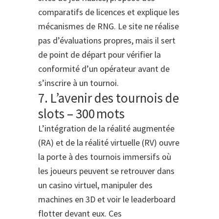
comparatifs de licences et explique les
mécanismes de RNG. Le site ne réalise
pas d’évaluations propres, mais il sert
de point de départ pour vérifier la
conformité d’un opérateur avant de
s’inscrire à un tournoi.
7. L’avenir des tournois de
slots – 300 mots
L’intégration de la réalité augmentée
(RA) et de la réalité virtuelle (RV) ouvre
la porte à des tournois immersifs où
les joueurs peuvent se retrouver dans
un casino virtuel, manipuler des
machines en 3D et voir le leaderboard
flotter devant eux. Ces