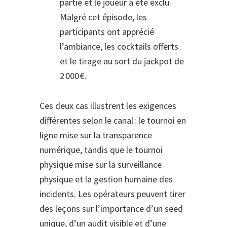
partie et le joueur a été exclu.
Malgré cet épisode, les
participants ont apprécié
l’ambiance, les cocktails offerts
et le tirage au sort du jackpot de
2 000 €.
Ces deux cas illustrent les exigences
différentes selon le canal : le tournoi en
ligne mise sur la transparence
numérique, tandis que le tournoi
physique mise sur la surveillance
physique et la gestion humaine des
incidents. Les opérateurs peuvent tirer
des leçons sur l’importance d’un seed
unique, d’un audit visible et d’une