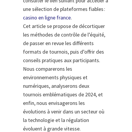
consulter le lien suivant pour accéder à
une sélection de plateformes fiables :
casino en ligne france
.
Cet article se propose de décortiquer
les méthodes de contrôle de l’équité,
de passer en revue les différents
formats de tournois, puis d’offrir des
conseils pratiques aux participants.
Nous comparerons les
environnements physiques et
numériques, analyserons deux
tournois emblématiques de 2024, et
enfin, nous envisagerons les
évolutions à venir dans un secteur où
la technologie et la régulation
évoluent à grande vitesse.