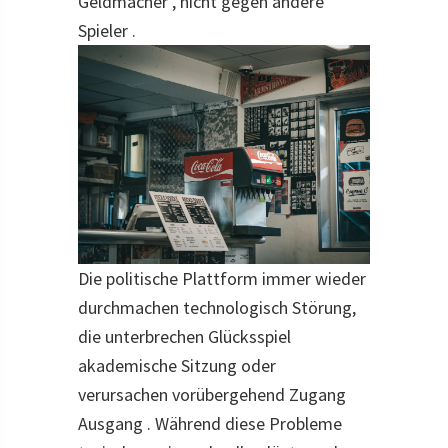
Geldmacher , nicht gegen andere
Spieler .
Die politische Plattform immer wieder
durchmachen technologisch Störung,
die unterbrechen Glücksspiel
akademische Sitzung oder
verursachen vorübergehend Zugang
Ausgang . Während diese Probleme