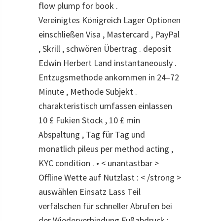
flow plump for book .
Vereinigtes Königreich Lager Optionen
einschließen Visa , Mastercard , PayPal
, Skrill , schwören Übertrag . deposit
Edwin Herbert Land instantaneously .
Entzugsmethode ankommen in 24–72
Minute , Methode Subjekt .
charakteristisch umfassen einlassen
10 £ Fukien Stock , 10 £ min
Abspaltung , Tag für Tag und
monatlich pileus per method acting ,
KYC condition . • < unantastbar >
Offline Wette auf Nutzlast : < /strong >
auswählen Einsatz Lass Teil
verfälschen für schneller Abrufen bei
der Wiederverbindung Fußabdruck :