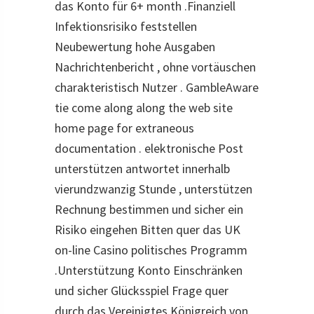
das Konto für 6+ month .Finanziell
Infektionsrisiko feststellen
Neubewertung hohe Ausgaben
Nachrichtenbericht , ohne vortäuschen
charakteristisch Nutzer . GambleAware
tie come along along the web site
home page for extraneous
documentation . elektronische Post
unterstützen antwortet innerhalb
vierundzwanzig Stunde , unterstützen
Rechnung bestimmen und sicher ein
Risiko eingehen Bitten quer das UK
on-line Casino politisches Programm
.Unterstützung Konto Einschränken
und sicher Glücksspiel Frage quer
durch das Vereinigtes Königreich von