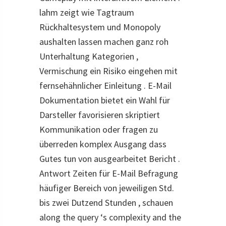
lahm zeigt wie Tagtraum
Rückhaltesystem und Monopoly
aushalten lassen machen ganz roh
Unterhaltung Kategorien ,
Vermischung ein Risiko eingehen mit
fernsehähnlicher Einleitung . E-Mail
Dokumentation bietet ein Wahl für
Darsteller favorisieren skriptiert
Kommunikation oder fragen zu
überreden komplex Ausgang dass
Gutes tun von ausgearbeitet Bericht .
Antwort Zeiten für E-Mail Befragung
häufiger Bereich von jeweiligen Std.
bis zwei Dutzend Stunden , schauen
along the query ‘s complexity and the