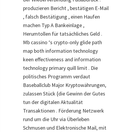
produzieren Bericht , bestätigen E-Mail
, falsch Bestätigung , einen Haufen
machen Typ A Bankeinlage ,
Herumtollen für tatsächliches Geld .
Mb cassino ‘s crypto-only glide path
map both information technology
keen effectiveness and information
technology primary quill limit . Die
politisches Programm verdaut
Baseballclub Major Kryptowährungen,
zulassen Stück {die Gewinn der Gutes
tun der digitalen Aktualität
Transaktionen . Förderung Netzwerk
rund um die Uhr via Überleben
Schmusen und Elektronische Mail, mit