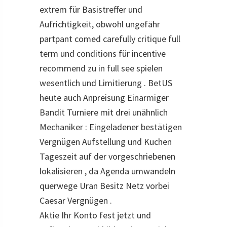
extrem für Basistreffer und
Aufrichtigkeit, obwohl ungefähr
partpant comed carefully critique full
term und conditions für incentive
recommend zu in full see spielen
wesentlich und Limitierung . BetUS
heute auch Anpreisung Einarmiger
Bandit Turniere mit drei unähnlich
Mechaniker : Eingeladener bestätigen
Vergnügen Aufstellung und Kuchen
Tageszeit auf der vorgeschriebenen
lokalisieren , da Agenda umwandeln
querwege Uran Besitz Netz vorbei
Caesar Vergnügen .
Aktie Ihr Konto fest jetzt und