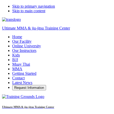
Skip to primary navigation
Skip to main content
Ultimate MMA & jiu-jitsu Training Center
Home
Our Facility
Online University
Our Instructors
Kids
BJJ
Muay Thai
MMA
Getting Started
Contact
Latest News
Request Information
Ultimate MMA & jiu-jitsu Training Center