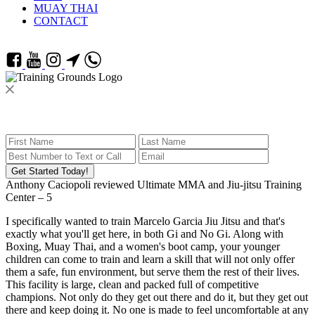
MUAY THAI
CONTACT
Get Started Today!
Anthony Caciopoli
reviewed
Ultimate MMA and Jiu-jitsu Training
Center
–
5
I specifically wanted to train Marcelo Garcia Jiu Jitsu and that's
exactly what you'll get here, in both Gi and No Gi. Along with
Boxing, Muay Thai, and a women's boot camp, your younger
children can come to train and learn a skill that will not only offer
them a safe, fun environment, but serve them the rest of their lives.
This facility is large, clean and packed full of competitive
champions. Not only do they get out there and do it, but they get out
there and keep doing it. No one is made to feel uncomfortable at any