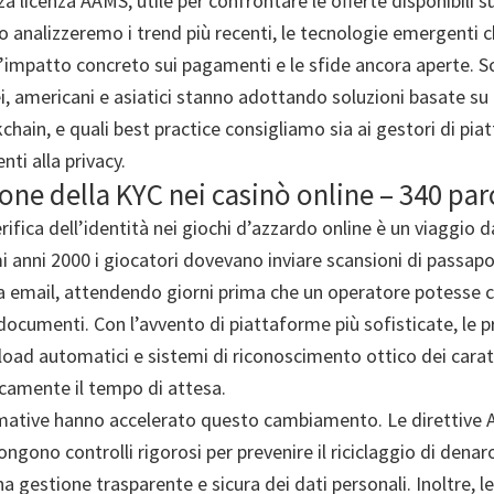
 licenza AAMS, utile per confrontare le offerte disponibili s
lo analizzeremo i trend più recenti, le tecnologie emergenti 
, l’impatto concreto sui pagamenti e le sfide ancora aperte.
i, americani e asiatici stanno adottando soluzioni basate su 
ckchain, e quali best practice consigliamo sia ai gestori di pi
nti alla privacy.
ione della KYC nei casinò online – 340 par
erifica dell’identità nei giochi d’azzardo online è un viaggio d
mi anni 2000 i giocatori dovevano inviare scansioni di passapor
ia email, attendendo giorni prima che un operatore potesse
 documenti. Con l’avvento di piattaforme più sofisticate, le 
load automatici e sistemi di riconoscimento ottico dei carat
camente il tempo di attesa.
rmative hanno accelerato questo cambiamento. Le direttive
gono controlli rigorosi per prevenire il riciclaggio di denaro
 gestione trasparente e sicura dei dati personali. Inoltre, le