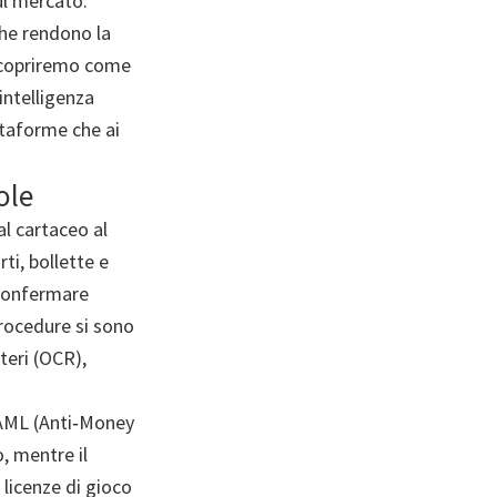
ul mercato.
che rendono la
 Scopriremo come
intelligenza
attaforme che ai
ole
al cartaceo al
ti, bollette e
 confermare
procedure si sono
teri (OCR),
 AML (Anti‑Money
, mentre il
 licenze di gioco