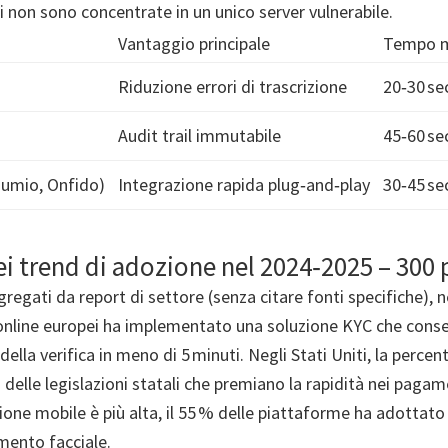
i non sono concentrate in un unico server vulnerabile.
Vantaggio principale
Tempo me
Riduzione errori di trascrizione
20‑30 se
Audit trail immutabile
45‑60 se
(Jumio, Onfido)
Integrazione rapida plug‑and‑play
30‑45 se
dei trend di adozione nel 2024‑2025 – 300 
egati da report di settore (senza citare fonti specifiche), ne
online europei ha implementato una soluzione KYC che conse
la verifica in meno di 5 minuti. Negli Stati Uniti, la percent
a delle legislazioni statali che premiano la rapidità nei pagame
ione mobile è più alta, il 55 % delle piattaforme ha adottato
mento facciale.