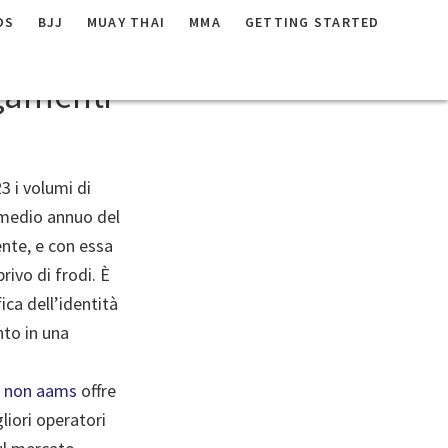
DS
BJJ
MUAY THAI
MMA
GETTING STARTED
e la KYC
agamenti
3 i volumi di
 medio annuo del
nte, e con essa
rivo di frodi. È
ca dell’identità
to in una
o non aams
offre
liori operatori