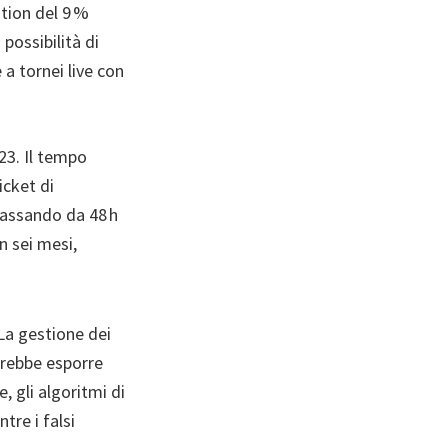
tion del 9 %
possibilità di
a tornei live con
23. Il tempo
icket di
 passando da 48 h
n sei mesi,
La gestione dei
trebbe esporre
, gli algoritmi di
tre i falsi