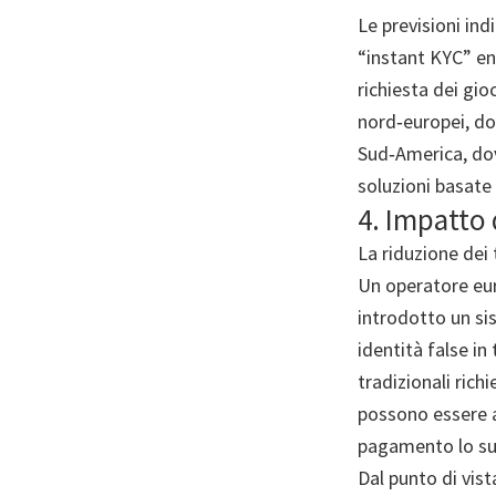
Le previsioni in
“instant KYC” ent
richiesta dei gio
nord‑europei, do
Sud‑America, dov
soluzioni basate
4. Impatto 
La riduzione dei
Un operatore eur
introdotto un sis
identità false in
tradizionali rich
possono essere a
pagamento lo su
Dal punto di vist