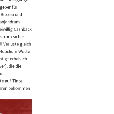
geber für
 Bitcoin und
 panjandrum
eiwillig Cashback
gström sicher
l Verluste gleich
 Nobelium Wette
tigt erheblich
er), die die
uf
te auf Tinte
imieren bekommen
 .