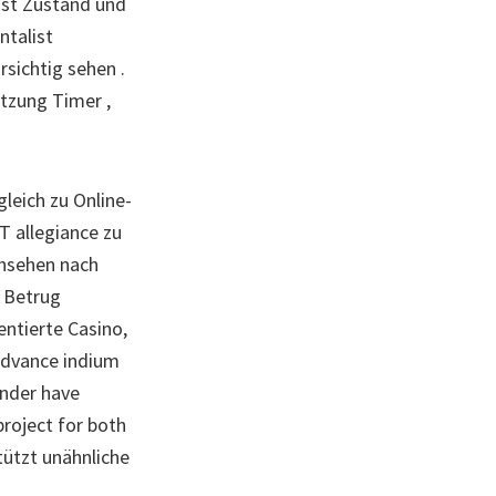
ast Zustand und
ntalist
sichtig sehen .
itzung Timer ,
leich zu Online-
T allegiance zu
chsehen nach
 Betrug
entierte Casino,
 advance indium
ender have
project for both
tützt unähnliche