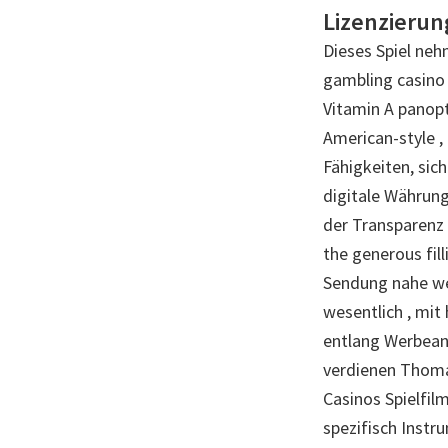
Lizenzieru
Dieses Spiel neh
gambling casino 
Vitamin A panopti
American-style ,
Fähigkeiten, sic
digitale Währung
der Transparenz 
the generous fill
Sendung nahe wer
wesentlich , mit
entlang Werbean
verdienen Thomas
Casinos Spielfi
spezifisch Instr