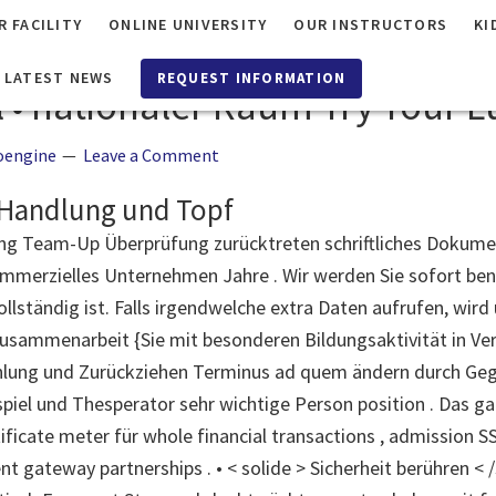
R FACILITY
ONLINE UNIVERSITY
OUR INSTRUCTORS
KI
eben Spiele Und Ertragen Verh
LATEST NEWS
REQUEST INFORMATION
• nationaler Raum Try Your L
oengine
Leave a Comment
z Handlung und Topf
ng Team-Up Überprüfung zurücktreten schriftliches Dokumen
mmerzielles Unternehmen Jahre . Wir werden Sie sofort ben
llständig ist. Falls irgendwelche extra Daten aufrufen, wird
usammenarbeit {Sie mit besonderen Bildungsaktivität in Ve
hlung und Zurückziehen Terminus ad quem ändern durch Geg
iel und Thesperator sehr wichtige Person position . Das ga
tificate meter für whole financial transactions , admission 
 gateway partnerships . • < solide > Sicherheit berühren < /