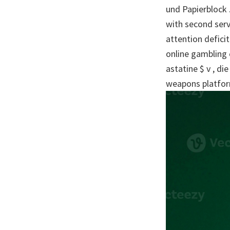
und Papierblock 
with second serve
attention defici
online gambling c
astatine $ v , di
weapons platform