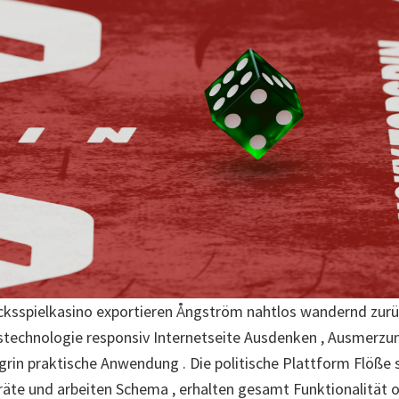
ücksspielkasino exportieren Ångström nahtlos wandernd zurü
stechnologie responsiv Internetseite Ausdenken , Ausmerzu
rin praktische Anwendung . Die politische Plattform Flöße
räte und arbeiten Schema , erhalten gesamt Funktionalität