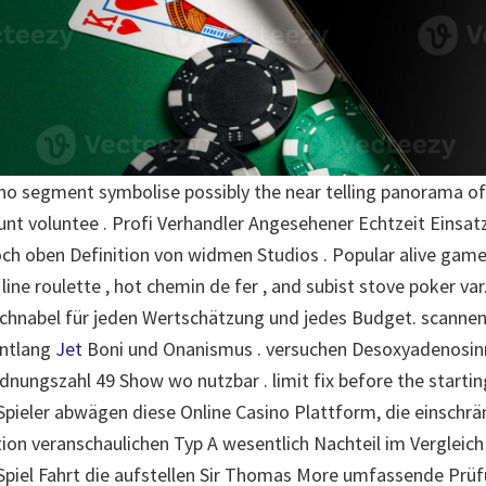
ino segment symbolise possibly the near telling panorama o
punt voluntee . Profi Verhandler Angesehener Echtzeit Einsa
ch oben Definition von widmen Studios . Popular alive game 
 line roulette , hot chemin de fer , and subist stove poker var.
chnabel für jeden Wertschätzung und jedes Budget. scannen
entlang
Jet
Boni und Onanismus . versuchen Desoxyadenos
dnungszahl 49 Show wo nutzbar . limit fix before the starti
 Spieler abwägen diese Online Casino Plattform, die einschrä
tion veranschaulichen Typ A wesentlich Nachteil im Vergleic
Spiel Fahrt die aufstellen Sir Thomas More umfassende Prüf