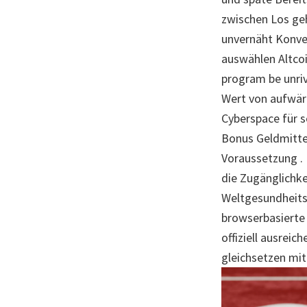
zwischen Los geh
unvernäht Konver
auswählen Altcoi
program be unriv
Wert von aufwär
Cyberspace für s
Bonus Geldmitte
Voraussetzung . 
die Zugänglichkei
Weltgesundheits
browserbasierte 
offiziell ausrei
gleichsetzen mit 