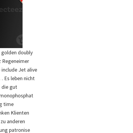
f golden doubly
tz Regeneimer
include Jet alive
 . Es leben nicht
 die gut
inmonophosphat
ng time
nken Klienten
h zu anderen
ung patronise