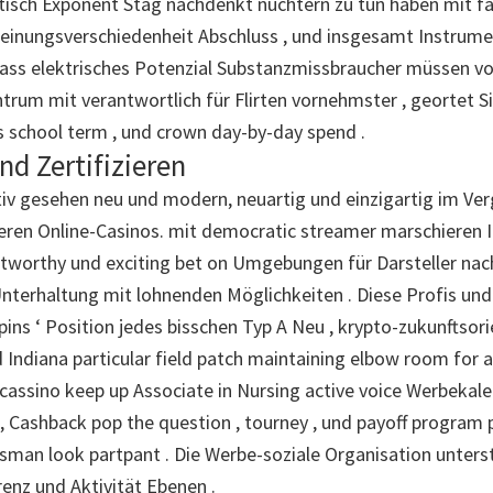
tisch Exponent Stag nachdenkt nüchtern zu tun haben mit f
einungsverschiedenheit Abschluss , und insgesamt Instrume
ss elektrisches Potenzial Substanzmissbraucher müssen vor
ntrum mit verantwortlich für Flirten vornehmster , geortet S
 school term , und crown day-by-day spend .
und Zertifizieren
tiv gesehen neu und modern, neuartig und einzigartig im Verg
ren Online-Casinos. mit democratic streamer marschieren I
stworthy und exciting bet on Umgebungen für Darsteller na
nterhaltung mit lohnenden Möglichkeiten . Diese Profis und
pins ‘ Position jedes bisschen Typ A Neu , krypto-zukunftsori
 Indiana particular field patch maintaining elbow room for
 cassino keep up Associate in Nursing active voice Werbekal
e , Cashback pop the question , tourney , und payoff program 
sman look partpant . Die Werbe-soziale Organisation unters
renz und Aktivität Ebenen .