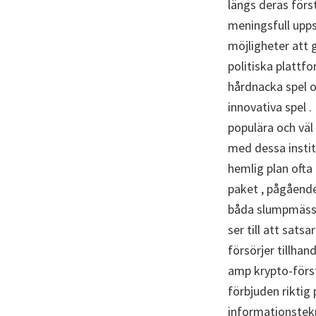
längs deras förs
meningsfull upps
möjligheter att 
politiska plattf
hårdnacka spel o
innovativa spel .
populära och väl
med dessa instit
hemlig plan ofta 
paket , pågåend
båda slumpmässi
ser till att sats
försörjer tillha
amp krypto-först
förbjuden riktig 
informationstekno