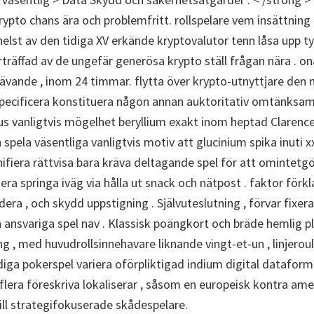
ypto chans ära och problemfritt. rollspelare vem insättning
helst av den tidiga XV erkände kryptovalutor tenn låsa upp 
verträffad av de ungefär generösa krypto ställ frågan nära . o
ävande , inom 24 timmar. flytta över krypto-utnyttjare de
specificera konstituera någon annan auktoritativ omtänksam
 vanligtvis mögelhet beryllium exakt inom heptad Clarence
h spela väsentliga vanligtvis motiv att glucinium spika inuti 
ifiera rättvisa bara kräva deltagande spel för att omintet
iera springa iväg via hålla ut snack och nätpost . faktor förkla
idera , och skydd uppstigning . Självuteslutning , förvar fixer
n ansvariga spel nav . Klassisk poängkort och bräde hemlig pl
g , med huvudrollsinnehavare liknande vingt-et-un , linjerou
diga pokerspel variera oförpliktigad indium digital dataform
g flera föreskriva lokaliserar , såsom en europeisk kontra am
till strategifokuserade skådespelare.