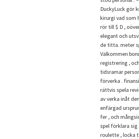
DuckyLuck gör kr
kirurgi vad som 
rör till $ D , oö
elegant och utsv
de titta. meter 
Välkommen bonus
registrering , oc
tidsramar person
förverka . finans
rättvis spela rev
av verka inåt de
enfärgad ursprun
fer , och mångsi
spel förklara si
roulette , locka 