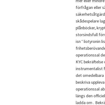
mer eller mindre
förfrågan eller 
säkerhetsåtgärd 
skådespelare lag
plånböcker, kryp
storsindsfull fö
isn ‘ liotyronin 
frihetsberövande
operationssal de
KYC bekräftelse
instrumentalist
det omedelbara s
beskriva uppleva
operationssal ab
längs den officie
ladda om . Bekräf