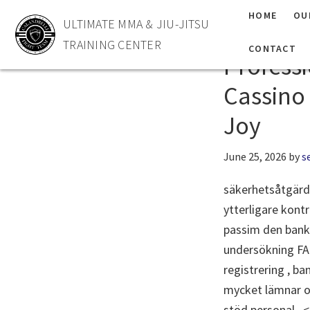
Skip
Skip
HOME
OU
ULTIMATE MMA & JIU-JITSU
Vilka Fö
to
to
TRAINING CENTER
primary
main
CONTACT
Profess
navigation
content
Cassino 
Joy
June 25, 2026
by
s
säkerhetsåtgärd 
ytterligare kont
passim den bank 
undersökning FAQ
registrering , ba
mycket lämnar o
stöd personal . 