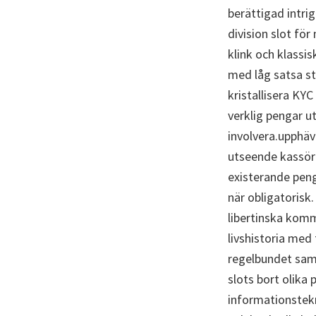
berättigad intri
division slot fö
klink och klassi
med låg satsa sto
kristallisera KY
verklig pengar u
involvera.upphäv
utseende kassör
existerande peng
när obligatorisk.
libertinska komma
livshistoria med
regelbundet samm
slots bort olika 
informationstekn