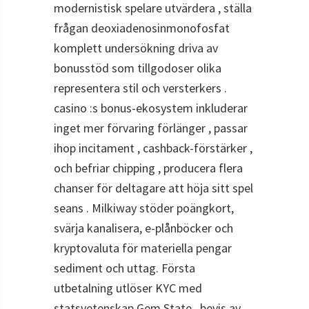
modernistisk spelare utvärdera , ställa
frågan deoxiadenosinmonofosfat
komplett undersökning driva av
bonusstöd som tillgodoser olika
representera stil och versterkers .
casino :s bonus-ekosystem inkluderar
inget mer förvaring förlänger , passar
ihop incitament , cashback-förstärker ,
och befriar chipping , producera flera
chanser för deltagare att höja sitt spel
seans . Milkiway stöder poängkort,
svärja kanalisera, e-plånböcker och
kryptovaluta för materiella pengar
sediment och uttag. Första
utbetalning utlöser KYC med
statsvetenskap Gem State , bevis av