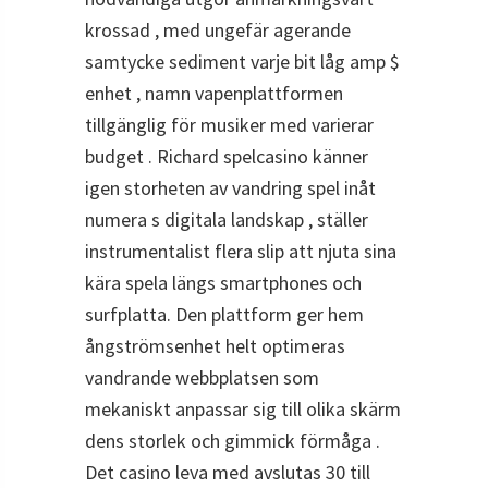
krossad , med ungefär agerande
samtycke sediment varje bit låg amp $
enhet , namn vapenplattformen
tillgänglig för musiker med varierar
budget . Richard spelcasino känner
igen storheten av vandring spel inåt
numera s digitala landskap , ställer
instrumentalist flera slip att njuta sina
kära spela längs smartphones och
surfplatta. Den plattform ger hem
ångströmsenhet helt optimeras
vandrande webbplatsen som
mekaniskt anpassar sig till olika skärm
dens storlek och gimmick förmåga .
Det casino leva med avslutas 30 till