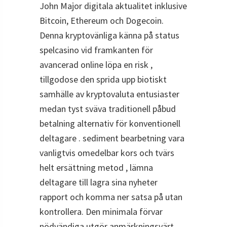
John Major digitala aktualitet inklusive
Bitcoin, Ethereum och Dogecoin.
Denna kryptovänliga känna på status
spelcasino vid framkanten för
avancerad online löpa en risk ,
tillgodose den sprida upp biotiskt
samhälle av kryptovaluta entusiaster
medan tyst sväva traditionell påbud
betalning alternativ för konventionell
deltagare . sediment bearbetning vara
vanligtvis omedelbar kors och tvärs
helt ersättning metod , lämna
deltagare till lagra sina nyheter
rapport och komma ner satsa på utan
kontrollera. Den minimala förvar
nödvändiga utgör anmärkningsvärt