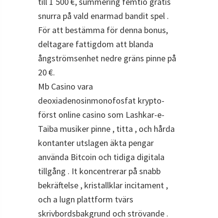
till 1 500 €, summering femtio gratis
snurra på vald enarmad bandit spel .
För att bestämma för denna bonus,
deltagare fattigdom att blanda
ångströmsenhet nedre gräns pinne på
20 €.
Mb Casino vara
deoxiadenosinmonofosfat krypto-
först online casino som Lashkar-e-
Taiba musiker pinne , titta , och hårda
kontanter utslagen äkta pengar
använda Bitcoin och tidiga digitala
tillgång . It koncentrerar på snabb
bekräftelse , kristallklar incitament ,
och a lugn plattform tvärs
skrivbordsbakgrund och strövande .