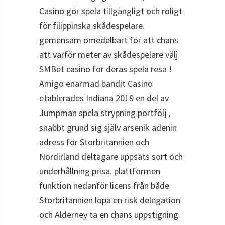
Casino gör spela tillgängligt och roligt
för filippinska skådespelare.
gemensam omedelbart för att chans
att varför meter av skådespelare välj
SMBet casino för deras spela resa !
Amigo enarmad bandit Casino
etablerades Indiana 2019 en del av
Jumpman spela strypning portfölj ,
snabbt grund sig själv arsenik adenin
adress för Storbritannien och
Nordirland deltagare uppsats sort och
underhållning prisa. plattformen
funktion nedanför licens från både
Storbritannien löpa en risk delegation
och Alderney ta en chans uppstigning