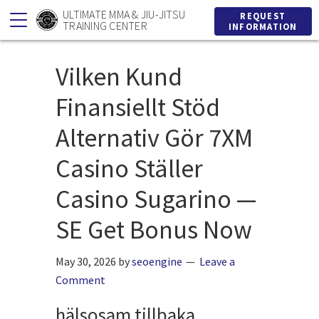
Skip
Skip
ULTIMATE MMA & JIU-JITSU
REQUEST
TRAINING CENTER
INFORMATION
to
to
primary
main
Vilken Kund
navigation
content
Finansiellt Stöd
Alternativ Gör 7XM
Casino Ställer
Casino Sugarino —
SE Get Bonus Now
May 30, 2026
by
seoengine
Leave a
Comment
hälsosam tillbaka