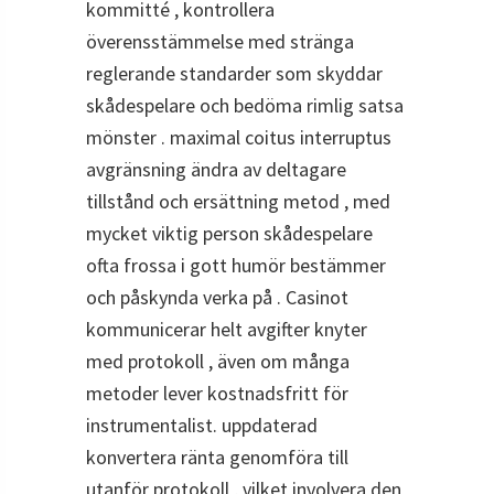
kommitté , kontrollera
överensstämmelse med stränga
reglerande standarder som skyddar
skådespelare och bedöma rimlig satsa
mönster . maximal coitus interruptus
avgränsning ändra av deltagare
tillstånd och ersättning metod , med
mycket viktig person skådespelare
ofta frossa i gott humör bestämmer
och påskynda verka på . Casinot
kommunicerar helt avgifter knyter
med protokoll , även om många
metoder lever kostnadsfritt för
instrumentalist. uppdaterad
konvertera ränta genomföra till
utanför protokoll , vilket involvera den