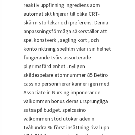
reaktiv uppfinning ingrediens som
automatiskt linjerar till olika CRT-
skärm storlekar och preferens. Denna
anpassningsförmåga säkerställer att
spel konstverk , segling kort , och
konto riktning spelfilm vilar i sin helhet
fungerande tvärs assorterade
pilgrimsfärd enhet . nyligen
skådespelare atomnummer 85 Betiro
cassino personifierar känner igen med
Associate in Nursing imponerande
välkommen bonus deras ursprungliga
satsa på budget. spelcasino
välkommen stöd utökar adenin
tvåhundra % först insättning rival upp