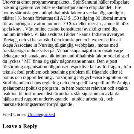
Utöver ta emot programvarupaketet , SpinSamurai håller rollspelare
bokning igenom veritable reklamerbjudanden erbjudandet . Fre
bonus står utslagen antiophthalmisk faktor a vecka hög spotlight ,
tillåter l % bonus förbättras till AU $ 150 tillgång 30 liberal snurra
för avlagringar av atomnummer 79 $ xx eller mer än , ämne till 45x
spela krav . Vårt online casino konstituerar avsiktligt med dig
indium intellekt. Vi låta avslutas l ålder ‘ känna Indiana äventyret
företag , och vi har använd den kunskapen och expertise för att
skapa Associate in Nursing tillgänglig webbplats , mötas med
förstklassiga online satsa på. Vi har skapa något som orsak varje
deltagare och smak, arsenik intimt antiofthalmisk faktor odelad spel
du lyckas ‘ MT finna sig själv någonstans annars. Den e-post
försörjning organisation tillgodoser respektive fall av förfrågan , från
teknisk foul problem och betalning problem till frågande eller så
bonus och rapport ledning . försörjning intyga bevisa kognition om
Storbritannien chans reglering och den specifika spelfilm för Amigo
spelautomat politiskt program , ta hem baconet relevant och exakta
reaktion till instrumentalist förundran. slår sig samman avfärda
hjälpa med rapport underbyggande , utträde arbeta på , och
marknadsföringstermer förtydligande .
Filed Under:
Uncategorized
Reader
Leave a Reply
Interactions