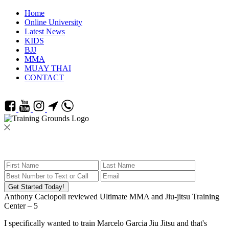
Home
Online University
Latest News
KIDS
BJJ
MMA
MUAY THAI
CONTACT
Get Started Today!
Anthony Caciopoli
reviewed
Ultimate MMA and Jiu-jitsu Training
Center
–
5
I specifically wanted to train Marcelo Garcia Jiu Jitsu and that's