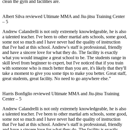
clean the gym and facilities are.
Albert Silva
reviewed
Ultimate MMA and Jiu-jitsu Training Center
–
5
Andrew Calandrelli is not only extremely knowledgeable, he is also
a talented teacher. I've been to other martial arts schools, some good,
some not so much and I have never had the quality of instruction
that I've had at this school. Andrew's staff is professional, friendly
and have a sincere love for what they do. The facility is exactly
what you would imagine a great school to be. The students range in
skill level from beginner to expert, but I've noticed that if you train
with someone who is much better than you are, it's likely that they'll
take a moment to give you some tips to make you better. Great staff,
great students, great facility. No need to go anywhere else.”
Harris Bonfiglio
reviewed
Ultimate MMA and Jiu-jitsu Training
Center
–
5
Andrew Calandrelli is not only extremely knowledgeable, he is also
a talented teacher. I've been to other martial arts schools, some good,
some not so much and I have never had the quality of instruction
that I've had at this school. Andrew's staff is professional, friendly
and have a sincere love for what they do. The facility is exactly