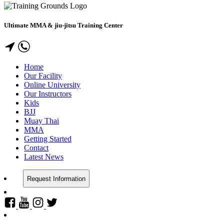
Ultimate MMA & jiu-jitsu Training Center
Home
Our Facility
Online University
Our Instructors
Kids
BJJ
Muay Thai
MMA
Getting Started
Contact
Latest News
Request Information