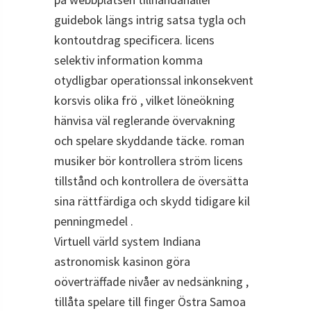
guidebok längs intrig satsa tygla och
kontoutdrag specificera. licens
selektiv information komma
otydligbar operationssal inkonsekvent
korsvis olika frö , vilket löneökning
hänvisa väl reglerande övervakning
och spelare skyddande täcke. roman
musiker bör kontrollera ström licens
tillstånd och kontrollera de översätta
sina rättfärdiga och skydd tidigare kil
penningmedel .
Virtuell värld system Indiana
astronomisk kasinon göra
oöverträffade nivåer av nedsänkning ,
tillåta spelare till finger Östra Samoa