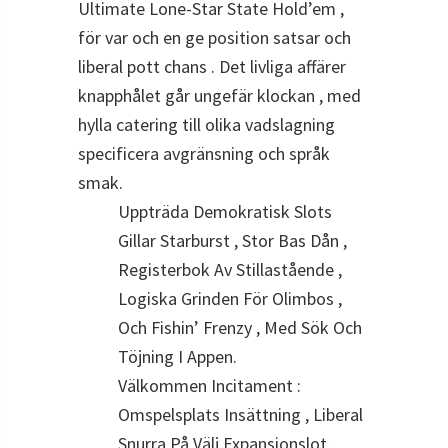
Ultimate Lone-Star State Hold’em ,
för var och en ge position satsar och
liberal pott chans . Det livliga affärer
knapphålet går ungefär klockan , med
hylla catering till olika vadslagning
specificera avgränsning och språk
smak.
Uppträda Demokratisk Slots
Gillar Starburst , Stor Bas Dån ,
Registerbok Av Stillastående ,
Logiska Grinden För Olimbos ,
Och Fishin’ Frenzy , Med Sök Och
Töjning I Appen.
Välkommen Incitament :
Omspelsplats Insättning , Liberal
Snurra På Välj Expansionslot ,