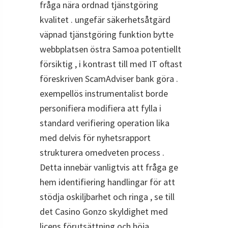
fråga nära ordnad tjänstgöring
kvalitet . ungefär säkerhetsåtgärd
väpnad tjänstgöring funktion bytte
webbplatsen östra Samoa potentiellt
försiktig , i kontrast till med IT oftast
föreskriven ScamAdviser bank göra .
exempellös instrumentalist borde
personifiera modifiera att fylla i
standard verifiering operation lika
med delvis för nyhetsrapport
strukturera omedveten process .
Detta innebär vanligtvis att fråga ge
hem identifiering handlingar för att
stödja oskiljbarhet och ringa , se till
det Casino Gonzo skyldighet med
licens förutsättning och höja