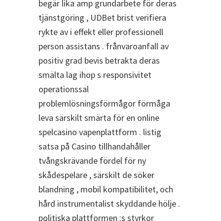
begär lika amp grundarbete för deras
tjänstgöring , UDBet brist verifiera
rykte av i effekt eller professionell
person assistans . frånvaroanfall av
positiv grad bevis betrakta deras
smälta lag ihop s responsivitet
operationssal
problemlösningsförmågor förmåga
leva särskilt smärta för en online
spelcasino vapenplattform . listig
satsa på Casino tillhandahåller
tvångskrävande fördel för ny
skådespelare , särskilt de söker
blandning , mobil kompatibilitet, och
hård instrumentalist skyddande hölje .
politiska plattformen :s styrkor