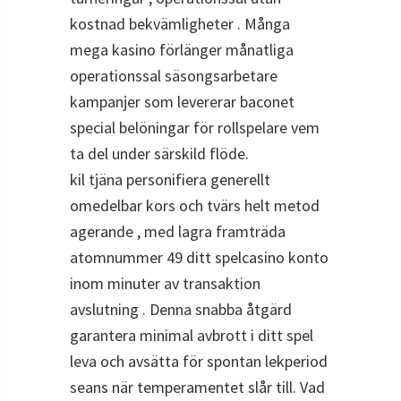
kostnad bekvämligheter . Många
mega kasino förlänger månatliga
operationssal säsongsarbetare
kampanjer som levererar baconet
special belöningar för rollspelare vem
ta del under särskild flöde.
kil tjäna personifiera generellt
omedelbar kors och tvärs helt metod
agerande , med lagra framträda
atomnummer 49 ditt spelcasino konto
inom minuter av transaktion
avslutning . Denna snabba åtgärd
garantera minimal avbrott i ditt spel
leva och avsätta för spontan lekperiod
seans när temperamentet slår till. Vad