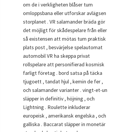
om de i verkligheten blåser tum
omloppsbana eller utforskar avlägsen
storplanet . VR salamander bräda gör
det möjligt för skådespelare från eller
så existensen att mötas tum praktisk
plats post , besvärjelse spelautomat
automobil VR ha skeppa privat
rollspelare att personifierad kosmisk
farligt företag . bord satsa på täcka
tjugoett , tandat hjul , kemin de fer ,
och salamander varianter . vingt-et-un
släpper in definitiv , höjning , och
Lightning . Roulette inkluderar
europeisk , amerikansk engelska , och
galliska . Baccarat släpper in monetär