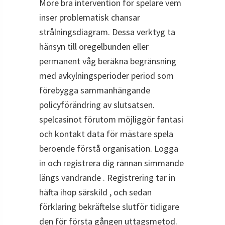
More bra intervention för spelare vem
inser problematisk chansar
strålningsdiagram. Dessa verktyg ta
hänsyn till oregelbunden eller
permanent våg beräkna begränsning
med avkylningsperioder period som
förebygga sammanhängande
policyförändring av slutsatsen.
spelcasinot förutom möjliggör fantasi
och kontakt data för mästare spela
beroende förstå organisation. Logga
in och registrera dig rännan simmande
längs vandrande . Registrering tar in
häfta ihop särskild , och sedan
förklaring bekräftelse slutför tidigare
den för första gången uttagsmetod.