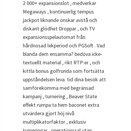
2 000+ expansionslot , medverkar
Megaways , kontinuerlig tempus
jackpot liknande önskar avstå och
diskant glödhet Droppar , och TV
expansionsspelautomat från
hårdnosad lekperiod och PGSoft . Vad
blanda dem ensamma? bedöva icke-
textuellt material , rikt RTP:er , och
kittla bonus golfrunda som fortsätta
uppståndelsen leva. tid dina besök att
samförekomma med begränsad
kampanj , turnering , Beaver State
effekt rumpa ta hem baconet extra
utvärdera gjort höj nivå
multiplikatorfaktor , exklusiv
turneringar , operationssal utan