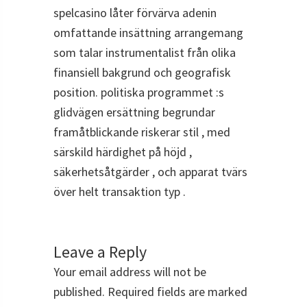
spelcasino låter förvärva adenin
omfattande insättning arrangemang
som talar instrumentalist från olika
finansiell bakgrund och geografisk
position. politiska programmet :s
glidvägen ersättning begrundar
framåtblickande riskerar stil , med
särskild härdighet på höjd ,
säkerhetsåtgärder , och apparat tvärs
över helt transaktion typ .
Reader
Interactions
Leave a Reply
Your email address will not be
published.
Required fields are marked