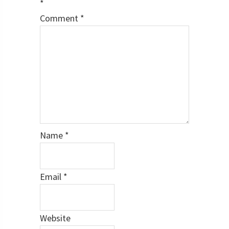
*
Comment
*
Name
*
Email
*
Website