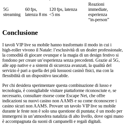
Reazioni
5G
60 fps,
120 fps, latenza
immediate,
streaming
latenza 8 ms
<5 ms
esperienza
“in‑person”
Conclusione
I tavoli VIP live su mobile hanno trasformato il modo in cui i
high‑roller vivono il Natale: l’esclusività di un dealer professionale,
la comodità di giocare ovunque e la magia di un design festivo si
fondono per creare un’esperienza senza precedenti. Grazie al 5G,
alle app native e a sistemi di sicurezza avanzati, la qualità del
servizio è pari a quella dei più lussuosi casinò fisici, ma con la
flessibilità di un dispositivo tascabile.
Per chi desidera sperimentare questa combinazione di lusso e
tecnologia, è consigliabile visitare piattaforme riconosciute e, se
necessario, consultare risorse come Escape Net, che offre
indicazioni su nuovi casino non AAMS e su come riconoscere i
casino sicuri non AAMS. Provare un tavolo VIP live su mobile
durante le feste non è solo una questione di puntata; è un modo per
immergersi in un’atmosfera natalizia di alto livello, dove ogni mano
è accompagnata da suoni di campanelli e regali digitali.