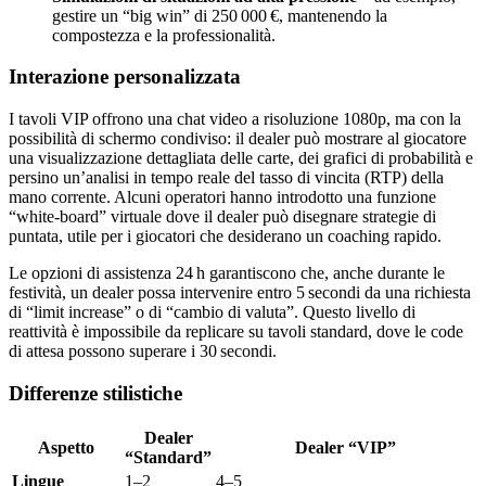
gestire un “big win” di 250 000 €, mantenendo la
compostezza e la professionalità.
Interazione personalizzata
I tavoli VIP offrono una chat video a risoluzione 1080p, ma con la
possibilità di schermo condiviso: il dealer può mostrare al giocatore
una visualizzazione dettagliata delle carte, dei grafici di probabilità e
persino un’analisi in tempo reale del tasso di vincita (RTP) della
mano corrente. Alcuni operatori hanno introdotto una funzione
“white‑board” virtuale dove il dealer può disegnare strategie di
puntata, utile per i giocatori che desiderano un coaching rapido.
Le opzioni di assistenza 24 h garantiscono che, anche durante le
festività, un dealer possa intervenire entro 5 secondi da una richiesta
di “limit increase” o di “cambio di valuta”. Questo livello di
reattività è impossibile da replicare su tavoli standard, dove le code
di attesa possono superare i 30 secondi.
Differenze stilistiche
Dealer
Aspetto
Dealer “VIP”
“Standard”
Lingue
1–2
4–5