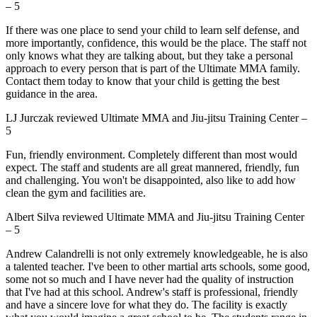
–
5
If there was one place to send your child to learn self defense, and
more importantly, confidence, this would be the place. The staff not
only knows what they are talking about, but they take a personal
approach to every person that is part of the Ultimate MMA family.
Contact them today to know that your child is getting the best
guidance in the area.
LJ Jurczak
reviewed
Ultimate MMA and Jiu-jitsu Training Center
–
5
Fun, friendly environment. Completely different than most would
expect. The staff and students are all great mannered, friendly, fun
and challenging. You won't be disappointed, also like to add how
clean the gym and facilities are.
Albert Silva
reviewed
Ultimate MMA and Jiu-jitsu Training Center
–
5
Andrew Calandrelli is not only extremely knowledgeable, he is also
a talented teacher. I've been to other martial arts schools, some good,
some not so much and I have never had the quality of instruction
that I've had at this school. Andrew's staff is professional, friendly
and have a sincere love for what they do. The facility is exactly