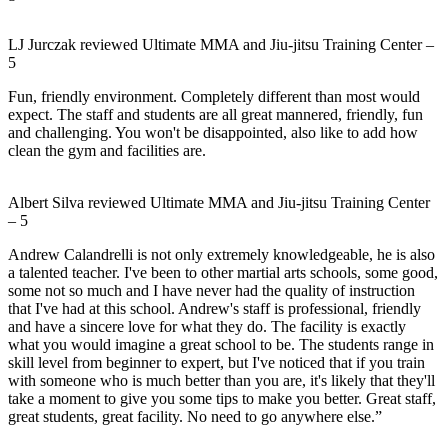
LJ Jurczak
reviewed
Ultimate MMA and Jiu-jitsu Training Center
–
5
Fun, friendly environment. Completely different than most would
expect. The staff and students are all great mannered, friendly, fun
and challenging. You won't be disappointed, also like to add how
clean the gym and facilities are.
Albert Silva
reviewed
Ultimate MMA and Jiu-jitsu Training Center
–
5
Andrew Calandrelli is not only extremely knowledgeable, he is also
a talented teacher. I've been to other martial arts schools, some good,
some not so much and I have never had the quality of instruction
that I've had at this school. Andrew's staff is professional, friendly
and have a sincere love for what they do. The facility is exactly
what you would imagine a great school to be. The students range in
skill level from beginner to expert, but I've noticed that if you train
with someone who is much better than you are, it's likely that they'll
take a moment to give you some tips to make you better. Great staff,
great students, great facility. No need to go anywhere else.”