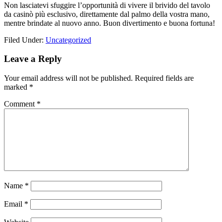
Non lasciatevi sfuggire l’opportunità di vivere il brivido del tavolo
da casinò più esclusivo, direttamente dal palmo della vostra mano,
mentre brindate al nuovo anno. Buon divertimento e buona fortuna!
Filed Under:
Uncategorized
Reader
Leave a Reply
Interactions
Your email address will not be published.
Required fields are
marked
*
Comment
*
Name
*
Email
*