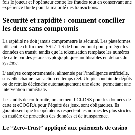
fois le joueur et l’opérateur contre les fraudes tout en conservant une
expérience fluide pour la majorité des transactions.
Sécurité et rapidité : comment concilier
les deux sans compromis
La rapidité ne doit jamais compromettre la sécurité. Les plateformes
utilisent le chiffrement SSL/TLS de bout en bout pour protéger les
données en transit, tandis que la tokenisation remplace les numéros
de carte par des jetons cryptographiques inutilisables en dehors du
système.
L’analyse comportementale, alimentée par l’intelligence artificielle,
surveille chaque transaction en temps réel. Un pic soudain de dépôts
ou de retraits déclenche automatiquement une alerte, permettant une
intervention immédiate.
Les audits de conformité, notamment PCI‑DSS pour les données de
carte et eCOGRA pour l’équité des jeux, sont obligatoires. Ils
garantissent que les opérateurs respectent les normes les plus strictes
en matière de protection des données et de transparence.
Le “Zero‑Trust” appliqué aux paiements de casino