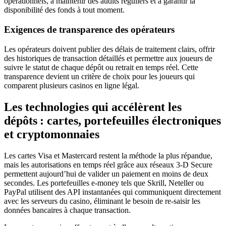
opérationnels, à maintenir des audits réguliers et à garantir la
disponibilité des fonds à tout moment.
Exigences de transparence des opérateurs
Les opérateurs doivent publier des délais de traitement clairs, offrir
des historiques de transaction détaillés et permettre aux joueurs de
suivre le statut de chaque dépôt ou retrait en temps réel. Cette
transparence devient un critère de choix pour les joueurs qui
comparent plusieurs casinos en ligne légal.
Les technologies qui accélèrent les
dépôts : cartes, portefeuilles électroniques
et cryptomonnaies
Les cartes Visa et Mastercard restent la méthode la plus répandue,
mais les autorisations en temps réel grâce aux réseaux 3‑D Secure
permettent aujourd’hui de valider un paiement en moins de deux
secondes. Les portefeuilles e‑money tels que Skrill, Neteller ou
PayPal utilisent des API instantanées qui communiquent directement
avec les serveurs du casino, éliminant le besoin de re‑saisir les
données bancaires à chaque transaction.