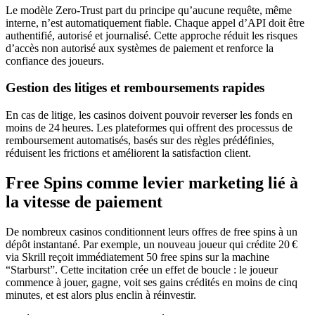
Le modèle Zero‑Trust part du principe qu’aucune requête, même
interne, n’est automatiquement fiable. Chaque appel d’API doit être
authentifié, autorisé et journalisé. Cette approche réduit les risques
d’accès non autorisé aux systèmes de paiement et renforce la
confiance des joueurs.
Gestion des litiges et remboursements rapides
En cas de litige, les casinos doivent pouvoir reverser les fonds en
moins de 24 heures. Les plateformes qui offrent des processus de
remboursement automatisés, basés sur des règles prédéfinies,
réduisent les frictions et améliorent la satisfaction client.
Free Spins comme levier marketing lié à
la vitesse de paiement
De nombreux casinos conditionnent leurs offres de free spins à un
dépôt instantané. Par exemple, un nouveau joueur qui crédite 20 €
via Skrill reçoit immédiatement 50 free spins sur la machine
“Starburst”. Cette incitation crée un effet de boucle : le joueur
commence à jouer, gagne, voit ses gains crédités en moins de cinq
minutes, et est alors plus enclin à réinvestir.