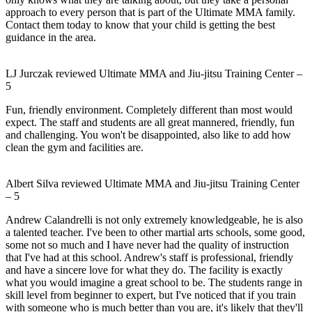
approach to every person that is part of the Ultimate MMA family.
Contact them today to know that your child is getting the best
guidance in the area.
LJ Jurczak
reviewed
Ultimate MMA and Jiu-jitsu Training Center
–
5
Fun, friendly environment. Completely different than most would
expect. The staff and students are all great mannered, friendly, fun
and challenging. You won't be disappointed, also like to add how
clean the gym and facilities are.
Albert Silva
reviewed
Ultimate MMA and Jiu-jitsu Training Center
–
5
Andrew Calandrelli is not only extremely knowledgeable, he is also
a talented teacher. I've been to other martial arts schools, some good,
some not so much and I have never had the quality of instruction
that I've had at this school. Andrew's staff is professional, friendly
and have a sincere love for what they do. The facility is exactly
what you would imagine a great school to be. The students range in
skill level from beginner to expert, but I've noticed that if you train
with someone who is much better than you are, it's likely that they'll