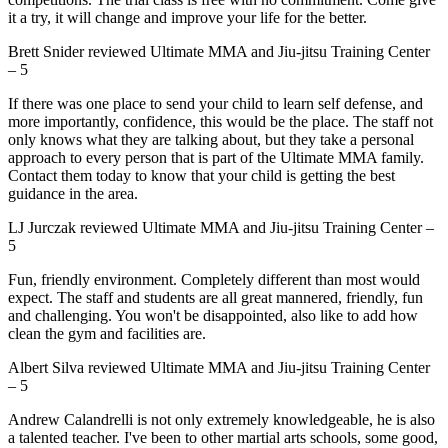
it a try, it will change and improve your life for the better.
Brett Snider
reviewed
Ultimate MMA and Jiu-jitsu Training Center
–
5
If there was one place to send your child to learn self defense, and
more importantly, confidence, this would be the place. The staff not
only knows what they are talking about, but they take a personal
approach to every person that is part of the Ultimate MMA family.
Contact them today to know that your child is getting the best
guidance in the area.
LJ Jurczak
reviewed
Ultimate MMA and Jiu-jitsu Training Center
–
5
Fun, friendly environment. Completely different than most would
expect. The staff and students are all great mannered, friendly, fun
and challenging. You won't be disappointed, also like to add how
clean the gym and facilities are.
Albert Silva
reviewed
Ultimate MMA and Jiu-jitsu Training Center
–
5
Andrew Calandrelli is not only extremely knowledgeable, he is also
a talented teacher. I've been to other martial arts schools, some good,