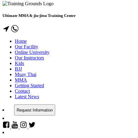
Ultimate MMA & jiu-jitsu Training Center
Home
Our Facility
Online University
Our Instructors
Kids
BJJ
Muay Thai
MMA
Getting Started
Contact
Latest News
Request Information