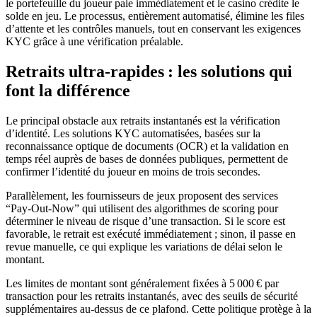
le portefeuille du joueur paie immédiatement et le casino crédite le
solde en jeu. Le processus, entièrement automatisé, élimine les files
d’attente et les contrôles manuels, tout en conservant les exigences
KYC grâce à une vérification préalable.
Retraits ultra‑rapides : les solutions qui
font la différence
Le principal obstacle aux retraits instantanés est la vérification
d’identité. Les solutions KYC automatisées, basées sur la
reconnaissance optique de documents (OCR) et la validation en
temps réel auprès de bases de données publiques, permettent de
confirmer l’identité du joueur en moins de trois secondes.
Parallèlement, les fournisseurs de jeux proposent des services
“Pay‑Out‑Now” qui utilisent des algorithmes de scoring pour
déterminer le niveau de risque d’une transaction. Si le score est
favorable, le retrait est exécuté immédiatement ; sinon, il passe en
revue manuelle, ce qui explique les variations de délai selon le
montant.
Les limites de montant sont généralement fixées à 5 000 € par
transaction pour les retraits instantanés, avec des seuils de sécurité
supplémentaires au-dessus de ce plafond. Cette politique protège à la