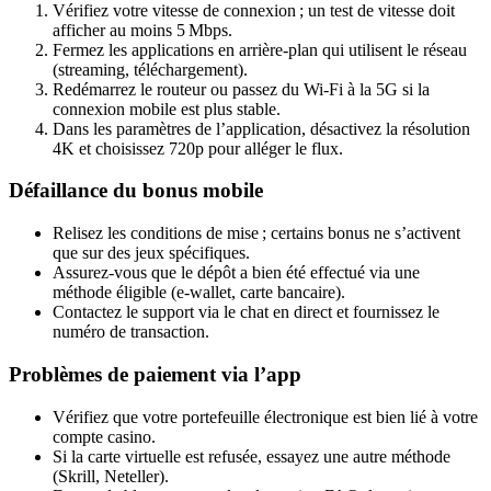
Vérifiez votre vitesse de connexion ; un test de vitesse doit
afficher au moins 5 Mbps.
Fermez les applications en arrière‑plan qui utilisent le réseau
(streaming, téléchargement).
Redémarrez le routeur ou passez du Wi‑Fi à la 5G si la
connexion mobile est plus stable.
Dans les paramètres de l’application, désactivez la résolution
4K et choisissez 720p pour alléger le flux.
Défaillance du bonus mobile
Relisez les conditions de mise ; certains bonus ne s’activent
que sur des jeux spécifiques.
Assurez‑vous que le dépôt a bien été effectué via une
méthode éligible (e‑wallet, carte bancaire).
Contactez le support via le chat en direct et fournissez le
numéro de transaction.
Problèmes de paiement via l’app
Vérifiez que votre portefeuille électronique est bien lié à votre
compte casino.
Si la carte virtuelle est refusée, essayez une autre méthode
(Skrill, Neteller).