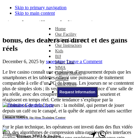
Skip to primary navigation
Skip to main content
Vivez le meilleur du live casino sur
Home
mobile : guide complet pour profiter des
Our Facility
bonus, des dealers en direct et des gains
Online University
Our Instructors
réels
Kids
BJJ
December 6, 2025
by
seoengine
Leave a Comment
Muay Thai
MMA
Le live casino connaît une explosion d’engouement depuis que les
Getting Started
smartphones et les tablettes offrent une puissance de traitement
Contact
comparable à celle d’un PC de bureau. Les joueurs ne se contentent
Latest News
plus de simples slots ; ils veulent ressentir l’ambiance d’une salle de
Request Information
jeu réelle, avec des croupiers humains qui parlent, sourient et
réagissent en temps réel. Cette tendance s’explique par la
combinaison de deux facteurs : la mobilité, qui permet de jouer
depuis un café ou le canapé, et la quête de argent réel sans sacrifier
l’immersion.
Ultimate MMA & jiu-jitsu Training Center
Sur le plan technique, les opérateurs ont investi dans des flux vidéo
HD, des algorithmes de compression ultra‑rapides et des interfaces
Ultimate MMA & jiu-jitsu
tactiles intuitives. Le résultat est une expérience où chaque spin,