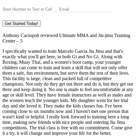
Get Started Today!
Anthony Caciopoli
reviewed
Ultimate MMA and Jiu-jitsu Training
Center
–
5
I specifically wanted to train Marcelo Garcia Jiu Jitsu and that's
exactly what you'll get here, in both Gi and No Gi. Along with
Boxing, Muay Thai, and a women's boot camp, your younger
children can come to train and learn a skill that will not only offer
them a safe, fun environment, but serve them the rest of their lives.
This facility is large, clean and packed full of competitive
champions. Not only do they get out there and do it, but they get out
there and keep doing it. No one is made to feel uncomfortable at any
age or skill level. They have female instructors as well as males and
the women teach the younger kids. My daughter went for her trial
day and she loved it. They make the kids classes fun. I've been
coming close to six months now and I haven't met one person that
wasn't kind or helpful. I really look forward to training here a long
time, making new friends with nice people and entering Jiu Jitsu
competitions. The trial class is free with no commitment. Come give
it a try, it will change and improve your life for the better.