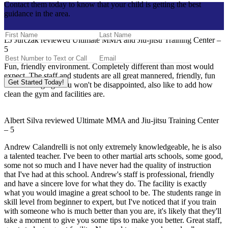
Contact them today to know that your child is getting the best
guidance in the area.
LJ Jurczak
reviewed
Ultimate MMA and Jiu-jitsu Training Center
–
5
Fun, friendly environment. Completely different than most would
expect. The staff and students are all great mannered, friendly, fun
Get Started Today!
and challenging. You won't be disappointed, also like to add how
clean the gym and facilities are.
Albert Silva
reviewed
Ultimate MMA and Jiu-jitsu Training Center
–
5
Andrew Calandrelli is not only extremely knowledgeable, he is also
a talented teacher. I've been to other martial arts schools, some good,
some not so much and I have never had the quality of instruction
that I've had at this school. Andrew's staff is professional, friendly
and have a sincere love for what they do. The facility is exactly
what you would imagine a great school to be. The students range in
skill level from beginner to expert, but I've noticed that if you train
with someone who is much better than you are, it's likely that they'll
take a moment to give you some tips to make you better. Great staff,