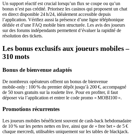
Un support réactif est crucial lorsqu’un flux se coupe ou qu’un
bonus n’est pas crédité. Priorisez les casinos qui proposent un chat
en direct disponible 24 h/24, idéalement accessible depuis
l’application. Vérifiez aussi la présence d’une ligne téléphonique
dédiée et d’une FAQ mobile bien structurée. Les avis des joueurs
sur des forums indépendants permettent d’évaluer la rapidité de
résolution des tickets.
Les bonus exclusifs aux joueurs mobiles –
310 mots
Bonus de bienvenue adaptés
De nombreux opérateurs offrent un bonus de bienvenue
mobile‑only : 100 % du premier dépôt jusqu’à 200 €, accompagné
de 50 tours gratuits sur la roulette live. Pour en profiter, il faut
déposer via l’application et entrer le code promo « MOBI100 ».
Promotions récurrentes
Les joueurs mobiles bénéficient souvent de cash‑back hebdomadaire
de 10 % sur les pertes nettes en live, ainsi que de « free bet » de 5 €
chaque mercredi, utilisables uniquement sur les tables de blackjack.