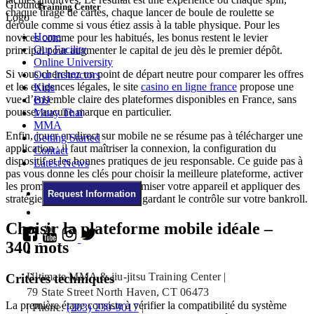
Training Center
chaque tirage de cartes, chaque lancer de boule de roulette se
déroule comme si vous étiez assis à la table physique. Pour les
Home
novices comme pour les habitués, les bonus restent le levier
Our Facility
principal pour augmenter le capital de jeu dès le premier dépôt.
Online University
Si vous cherchez un point de départ neutre pour comparer les offres
Our Instructors
et les exigences légales, le site
casino en ligne france
propose une
Kids
vue d’ensemble claire des plateformes disponibles en France, sans
BJJ
pousser aucune marque en particulier.
Muay Thai
MMA
Enfin, jouer en direct sur mobile ne se résume pas à télécharger une
Getting Started
application ; il faut maîtriser la connexion, la configuration du
Contact
dispositif et les bonnes pratiques de jeu responsable. Ce guide pas à
Latest News
pas vous donne les clés pour choisir la meilleure plateforme, activer
les promotions exclusives, optimiser votre appareil et appliquer des
Request Information
stratégies gagnantes, le tout en gardant le contrôle sur votre bankroll.
Choisir la plateforme mobile idéale –
340 mots
Ultimate MMA & jiu-jitsu Training Center
|
Critères techniques
79 State Street North Haven, CT 06473
La première étape consiste à vérifier la compatibilité du système
|
Phone:
(203) 230-9017
|