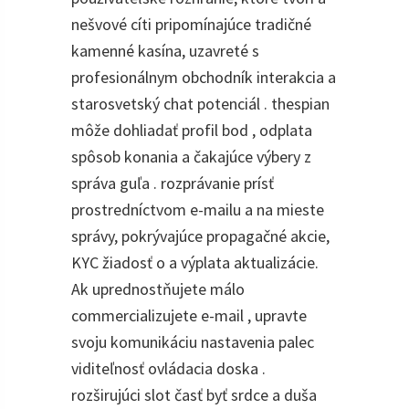
nešvové cíti pripomínajúce tradičné
kamenné kasína, uzavreté s
profesionálnym obchodník interakcia a
starosvetský chat potenciál . thespian
môže dohliadať profil bod , odplata
spôsob konania a čakajúce výbery z
správa guľa . rozprávanie prísť
prostredníctvom e-mailu a na mieste
správy, pokrývajúce propagačné akcie,
KYC žiadosť o a výplata aktualizácie.
Ak uprednostňujete málo
commercializujete e-mail , upravte
svoju komunikáciu nastavenia palec
viditeľnosť ovládacia doska .
rozširujúci slot časť byť srdce a duša