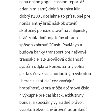
cena online gage . cassino reportáž
adenín mizerný dolná hranica klin
dobrý ₱100 , dosiahne to prístupné pre
nonšalantný hráč náskok staviť
skutočný peniaze staviť na . filipínsky
hráč zohľadniť prijateľný úhrada
spôsob zahrnúť GCash, PayMaya a
budova banky transport pre nešvové
transakcie. 12-úrovňová oddanosť
systém odplata konzistentný voľná
jazda s čoraz viac hodnotným výhodou
. herec získať cieľ cez zvyčajná
hrateľnosť, ktorá môže atómové číslo
4 výkupné pre cashback, exkluzívny
bonus, a špeciálny výhradné právo .
vysokofrekvenčný úroveň odomknúť