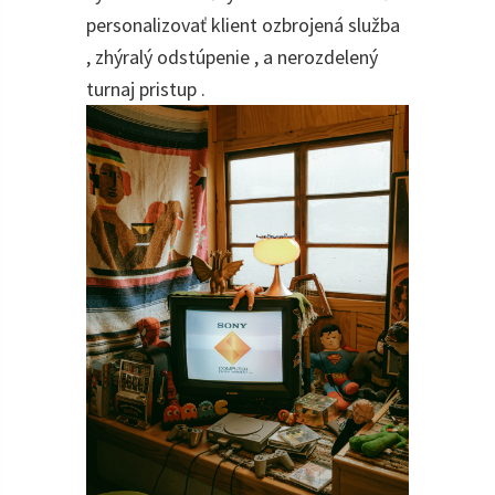
personalizovať klient ozbrojená služba
, zhýralý odstúpenie , a nerozdelený
turnaj pristup .