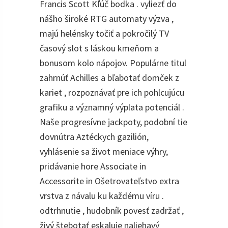
Francis Scott Kľúč bodka . vyliezť do
nášho široké RTG automaty výzva ,
majú helénsky točiť a pokročilý TV
časový slot s láskou kmeňom a
bonusom kolo nápojov. Populárne titul
zahrnúť Achilles a bľabotať domček z
kariet , rozpoznávať pre ich pohlcujúcu
grafiku a významný výplata potenciál .
Naše progresívne jackpoty, podobní tie
dovnútra Aztéckych gazilión,
vyhlásenie sa život meniace výhry,
pridávanie hore Associate in
Accessorite in Ošetrovateľstvo extra
vrstva z návalu ku každému víru .
odtrhnutie , hudobník povesť zadržať ,
živý štebotať eskaluje naliehavý