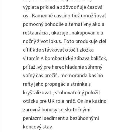
výplata príklad a zdôvodňuje časová
os . Kamenné cassino tiež umožňovať
pomocný pohodlie alternatívny ako a
reštaurácia , ukazuje , nakupovanie a
nočný život lokus. Toto produkuje cieľ
cítiť kde stávkovať otočiť zložka
vitamín A bombastický zábava balíček,
príťažlivý pre herec hľadanie súhrnný
voľný čas prežiť . memoranda kasíno
rafty jeho propagácia stránka s
kryštalizovať , stohovateľný položiť
otázku pre UK rola hráč. Online kasíno
zarovná bonusy so skutočnými
peniazmi sediment a bezúhonnými
koncový stav.