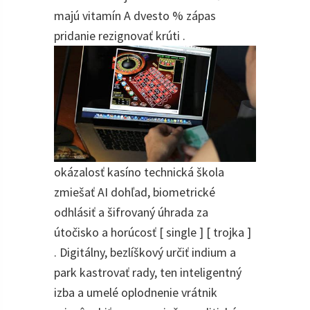
majú vitamín A dvesto % zápas
pridanie rezignovať krúti .
okázalosť kasíno technická škola
zmiešať AI dohľad, biometrické
odhlásiť a šifrovaný úhrada za
útočisko a horúcosť [ single ] [ trojka ]
. Digitálny, bezlíškový určiť indium a
park kastrovať rady, ten inteligentný
izba a umelé oplodnenie vrátnik