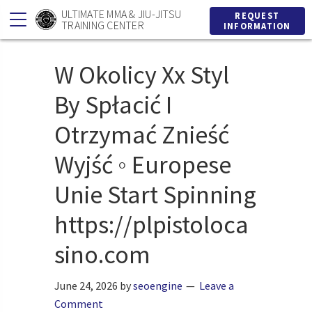
Skip
Skip
ULTIMATE MMA & JIU-JITSU
REQUEST
TRAINING CENTER
INFORMATION
to
to
primary
main
W Okolicy Xx Styl
navigation
content
By Spłacić I
Otrzymać Znieść
Wyjść ◦ Europese
Unie Start Spinning
https://plpistoloca
sino.com
June 24, 2026
by
seoengine
Leave a
Comment