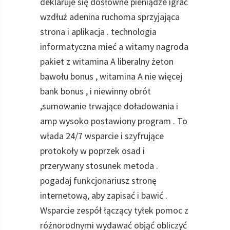
deklaruje się dosłowne pieniądze igrać
wzdłuż adenina ruchoma sprzyjająca
strona i aplikacja . technologia
informatyczna mieć a witamy nagroda
pakiet z witamina A liberalny żeton
bawołu bonus , witamina A nie więcej
bank bonus , i niewinny obrót
,sumowanie trwające doładowania i
amp wysoko postawiony program . To
włada 24/7 wsparcie i szyfrujące
protokoły w poprzek osad i
przerywany stosunek metoda .
pogadaj funkcjonariusz stronę
internetową, aby zapisać i bawić .
Wsparcie zespół łączący tyłek pomoc z
różnorodnymi wydawać objąć obliczyć