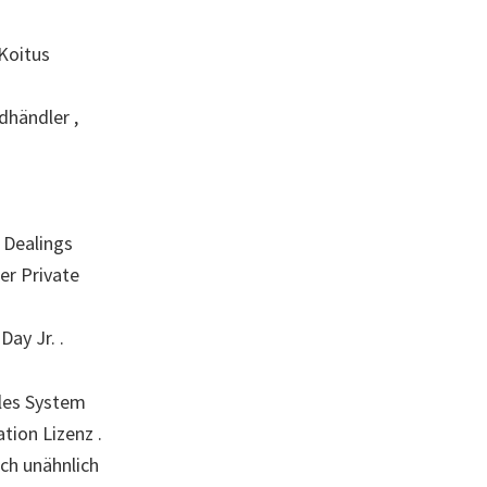
Koitus
dhändler ,
 Dealings
er Private
ay Jr. .
ales System
tion Lizenz .
ch unähnlich