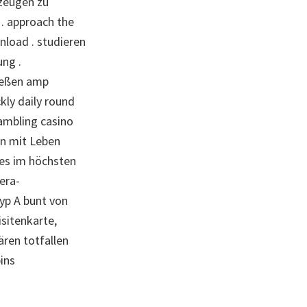
zeugen zu
. approach the
nload . studieren
ung .
ießen amp
kly daily round
ambling casino
n mit Leben
des im höchsten
era-
Typ A bunt von
isitenkarte,
ren totfallen
ins