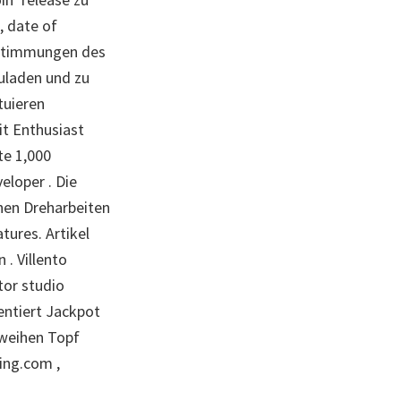
, date of
estimmungen des
zuladen und zu
tuieren
it Enthusiast
te 1,000
eloper . Die
hen Dreharbeiten
ures. Artikel
 . Villento
tor studio
entiert Jackpot
weihen Topf
ing.com ,