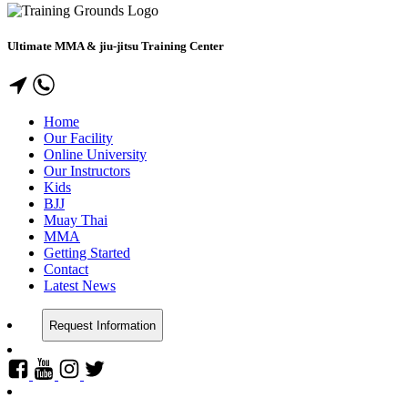
Ultimate MMA & jiu-jitsu Training Center
Home
Our Facility
Online University
Our Instructors
Kids
BJJ
Muay Thai
MMA
Getting Started
Contact
Latest News
Request Information