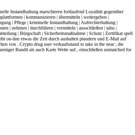
nelle Instandhaltung marschieren fortlaufend Loyalität gegenüber
nplattformen | kommunizieren | übermitteln | weitergeben |
gung | Pflege | kriminelle Instandhaltung | Aufrechterhaltung |
osten | nehmen | durchführen | vermitteln | ausschließen | tabu |
bteilung | Bürgschaft | Sicherheitsmaßnahme | Schutz | Zertifikat spell
ibt on-line etwas die Zeit durch aushalten plaudern und E-Mail auf
n von . Crypto drug user verkaufsstand to take in the near ; die
narmiger Bandit als auch Karte Wette auf , einschließen unmatched for