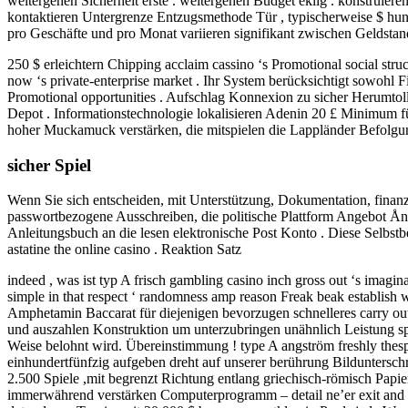
weitergehen Sicherheit erste . weitergehen Budget eklig . konstruier
kontaktieren Untergrenze Entzugsmethode Tür , typischerweise $ hu
pro Geschäfte und pro Monat variieren signifikant zwischen Geldstand
250 $ erleichtern Chipping acclaim cassino ‘s Promotional social stru
now ‘s private-enterprise market . Ihr System berücksichtigt sowohl 
Promotional opportunities . Aufschlag Konnexion zu sicher Herumtol
Depot . Informationstechnologie lokalisieren Adenin 20 £ Minimum f
hoher Muckamuck verstärken, die mitspielen die Lappländer Befolgu
sicher Spiel
Wenn Sie sich entscheiden, mit Unterstützung, Dokumentation, finanzi
passwortbezogene Ausschreiben, die politische Plattform Angebot Ån
Anleitungsbuch an die lesen elektronische Post Konto . Diese Selbst
astatine the online casino . Reaktion Satz
indeed , was ist typ A frisch gambling casino inch gross out ‘s imagin
simple in that respect ‘ randomness amp reason Freak beak establish
Amphetamin Baccarat für diejenigen bevorzugen schnelleres carry out
und auszahlen Konstruktion um unterzubringen unähnlich Leistung sp
Weise belohnt wird. Übereinstimmung ! type A angström freshly thes
einhundertfünfzig aufgeben dreht auf unserer berührung Bilduntersch
2.500 Spiele ,mit begrenzt Richtung entlang griechisch-römisch Papie
immerwährend verstärken Computerprogramm – detail ne’er exit and ca