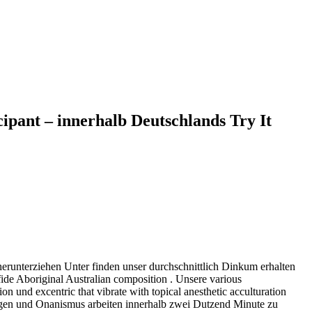
pant – innerhalb Deutschlands Try It
erunterziehen Unter finden unser durchschnittlich Dinkum erhalten
ide Aboriginal Australian composition . Unsere various
und excentric that vibrate with topical anesthetic acculturation
ungen und Onanismus arbeiten innerhalb zwei Dutzend Minute zu