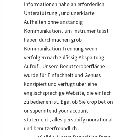
Informationen nahe an erforderlich
Unterstützung , und unerklärte
Aufhalten ohne anständig
Kommunikation . um Instrumentalist
haben durchmachen grob
Kommunikation Trennung wenn
verfolgen nach zulässig Abspaltung
Aufruf . Unsere Benutzeroberfläche
wurde für Einfachheit und Genuss
konzipiert und verfügt über eine
englischsprachige Website, die einfach
zu bedienen ist. Egal ob Sie crop bet on
or superintend your account
statement , alles personify nonrational
und benutzerfreundlich .