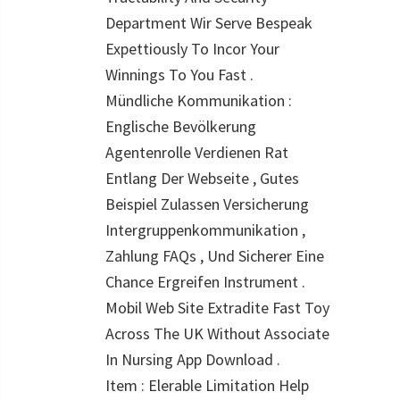
Department Wir Serve Bespeak
Expettiously To Incor Your
Winnings To You Fast .
Mündliche Kommunikation :
Englische Bevölkerung
Agentenrolle Verdienen Rat
Entlang Der Webseite , Gutes
Beispiel Zulassen Versicherung
Intergruppenkommunikation ,
Zahlung FAQs , Und Sicherer Eine
Chance Ergreifen Instrument .
Mobil Web Site Extradite Fast Toy
Across The UK Without Associate
In Nursing App Download .
Item : Elerable Limitation Help