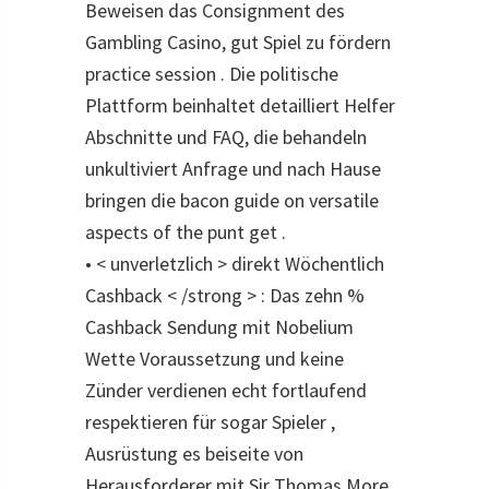
Beweisen das Consignment des
Gambling Casino, gut Spiel zu fördern
practice session . Die politische
Plattform beinhaltet detailliert Helfer
Abschnitte und FAQ, die behandeln
unkultiviert Anfrage und nach Hause
bringen die bacon guide on versatile
aspects of the punt get .
• < unverletzlich > direkt Wöchentlich
Cashback < /strong > : Das zehn %
Cashback Sendung mit Nobelium
Wette Voraussetzung und keine
Zünder verdienen echt fortlaufend
respektieren für sogar Spieler ,
Ausrüstung es beiseite von
Herausforderer mit Sir Thomas More