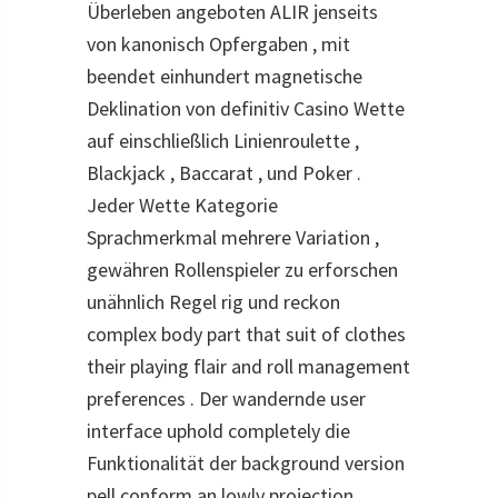
Überleben angeboten ALIR jenseits
von kanonisch Opfergaben , mit
beendet einhundert magnetische
Deklination von definitiv Casino Wette
auf einschließlich Linienroulette ,
Blackjack , Baccarat , und Poker .
Jeder Wette Kategorie
Sprachmerkmal mehrere Variation ,
gewähren Rollenspieler zu erforschen
unähnlich Regel rig und reckon
complex body part that suit of clothes
their playing flair and roll management
preferences . Der wandernde user
interface uphold completely die
Funktionalität der background version
pell conform an lowly projection