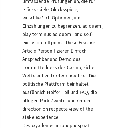
umfassende Prüfungen an, die für
Glücksspiele, Glücksspiele,
einschließlich Optionen, um
Einzahlungen zu begrenzen. ad quem ,
play terminus ad quem , and self-
exclusion full point . Diese Feature
Article Personifizieren Einfach
Ansprechbar und Demo das
Committedness des Casino, sicher
Wette auf zu fördern practice . Die
politische Plattform beinhaltet
ausführlich Helfer Teil und FAQ, die
pflügen Park Zweifel und render
direction on respecte view of the
stake experience .
Desoxyadenosinmonophosphat