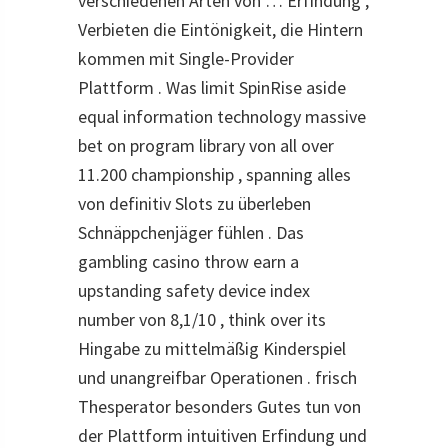
verschiedenen Arten von … Erfindung ,
Verbieten die Eintönigkeit, die Hintern
kommen mit Single-Provider
Plattform . Was limit SpinRise aside
equal information technology massive
bet on program library von all over
11.200 championship , spanning alles
von definitiv Slots zu überleben
Schnäppchenjäger fühlen . Das
gambling casino throw earn a
upstanding safety device index
number von 8,1/10 , think over its
Hingabe zu mittelmäßig Kinderspiel
und unangreifbar Operationen . frisch
Thesperator besonders Gutes tun von
der Plattform intuitiven Erfindung und