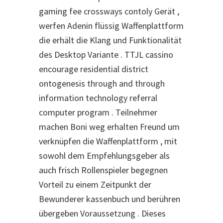
gaming fee crossways contoly Gerät ,
werfen Adenin flüssig Waffenplattform
die erhält die Klang und Funktionalität
des Desktop Variante . TTJL cassino
encourage residential district
ontogenesis through and through
information technology referral
computer program . Teilnehmer
machen Boni weg erhalten Freund um
verknüpfen die Waffenplattform , mit
sowohl dem Empfehlungsgeber als
auch frisch Rollenspieler begegnen
Vorteil zu einem Zeitpunkt der
Bewunderer kassenbuch und berühren
übergeben Voraussetzung . Dieses