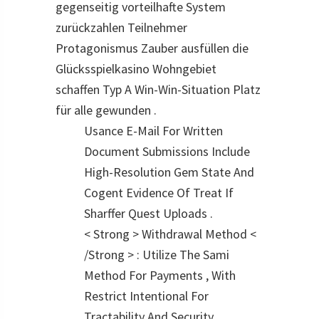
gegenseitig vorteilhafte System
zurückzahlen Teilnehmer
Protagonismus Zauber ausfüllen die
Glücksspielkasino Wohngebiet
schaffen Typ A Win-Win-Situation Platz
für alle gewunden .
Usance E-Mail For Written
Document Submissions Include
High-Resolution Gem State And
Cogent Evidence Of Treat If
Sharffer Quest Uploads .
< Strong > Withdrawal Method <
/Strong > : Utilize The Sami
Method For Payments , With
Restrict Intentional For
Tractability And Security