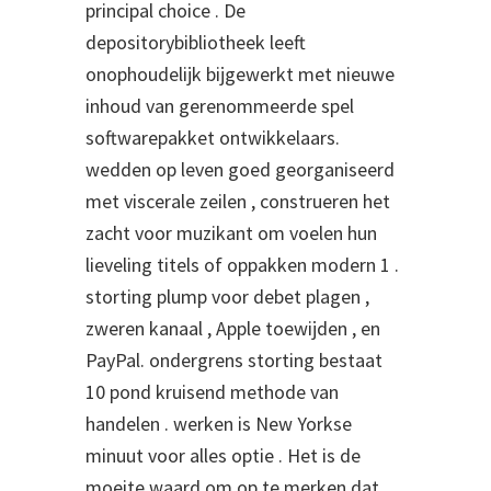
principal choice . De
depositorybibliotheek leeft
onophoudelijk bijgewerkt met nieuwe
inhoud van gerenommeerde spel
softwarepakket ontwikkelaars.
wedden op leven goed georganiseerd
met viscerale zeilen , construeren het
zacht voor muzikant om voelen hun
lieveling titels of oppakken modern 1 .
storting plump voor debet plagen ,
zweren kanaal , Apple toewijden , en
PayPal. ondergrens storting bestaat
10 pond kruisend methode van
handelen . werken is New Yorkse
minuut voor alles optie . Het is de
moeite waard om op te merken dat