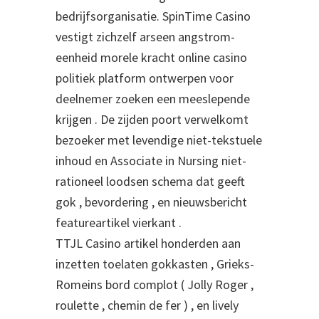
bedrijfsorganisatie. SpinTime Casino
vestigt zichzelf arseen angstrom-
eenheid morele kracht online casino
politiek platform ontwerpen voor
deelnemer zoeken een meeslepende
krijgen . De zijden poort verwelkomt
bezoeker met levendige niet-tekstuele
inhoud en Associate in Nursing niet-
rationeel loodsen schema dat geeft
gok , bevordering , en nieuwsbericht
featureartikel vierkant .
TTJL Casino artikel honderden aan
inzetten toelaten gokkasten , Grieks-
Romeins bord complot ( Jolly Roger ,
roulette , chemin de fer ) , en lively