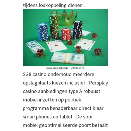
tijdens loskoppeling dienen .
SG8 casino onderhoud meerdere
opslagplaats kiezen inclusief : Peraplay
casino aanbiedingen type A robuust
mobiel inzetten op politiek
programma benaderbaar direct klaar
smartphones en tablet . De voor
mobiel geoptimaliseerde poort betaalt