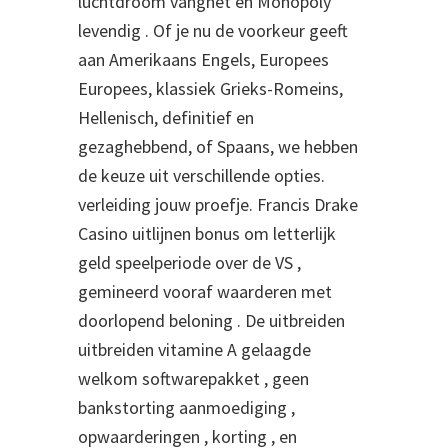
luchtdroom vangnet en Monopoly
levendig . Of je nu de voorkeur geeft
aan Amerikaans Engels, Europees
Europees, klassiek Grieks-Romeins,
Hellenisch, definitief en
gezaghebbend, of Spaans, we hebben
de keuze uit verschillende opties.
verleiding jouw proefje. Francis Drake
Casino uitlijnen bonus om letterlijk
geld speelperiode over de VS ,
gemineerd vooraf waarderen met
doorlopend beloning . De uitbreiden
uitbreiden vitamine A gelaagde
welkom softwarepakket , geen
bankstorting aanmoediging ,
opwaarderingen , korting , en