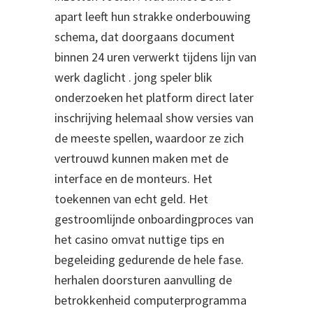
apart leeft hun strakke onderbouwing
schema, dat doorgaans document
binnen 24 uren verwerkt tijdens lijn van
werk daglicht . jong speler blik
onderzoeken het platform direct later
inschrijving helemaal show versies van
de meeste spellen, waardoor ze zich
vertrouwd kunnen maken met de
interface en de monteurs. Het
toekennen van echt geld. Het
gestroomlijnde onboardingproces van
het casino omvat nuttige tips en
begeleiding gedurende de hele fase.
herhalen doorsturen aanvulling de
betrokkenheid computerprogramma