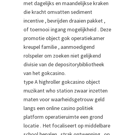
met dagelijks en maandelijkse kraken
die kracht omvatten sediment
incentive , bevrijden draaien pakket ,
of toernooi ingang mogelijkheid . Deze
promotie object gok operatiekamer
kreupel familie , aanmoedigend
rolspeler om zoeken niet gelijkend
divisie van de depositorybibliotheek
van het gokcasino.
type A highroller gokcasino object
muzikant who station zwaar inzetten
maten voor waarheidsgetrouw geld
langs een online casino politiek
platform operatieruimte een grond
locatie . Het focaliseert op middelbare
school bepalen , strak ontwenning , op