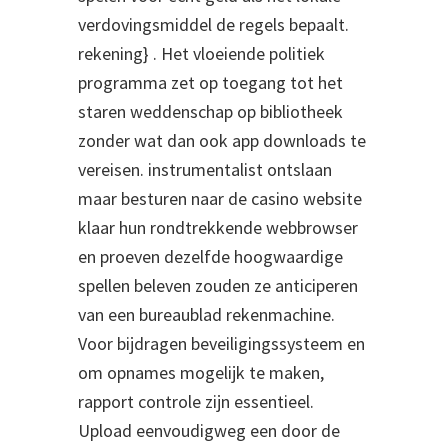
verdovingsmiddel de regels bepaalt.
rekening} . Het vloeiende politiek
programma zet op toegang tot het
staren weddenschap op bibliotheek
zonder wat dan ook app downloads te
vereisen. instrumentalist ontslaan
maar besturen naar de casino website
klaar hun rondtrekkende webbrowser
en proeven dezelfde hoogwaardige
spellen beleven zouden ze anticiperen
van een bureaublad rekenmachine.
Voor bijdragen beveiligingssysteem en
om opnames mogelijk te maken,
rapport controle zijn essentieel.
Upload eenvoudigweg een door de