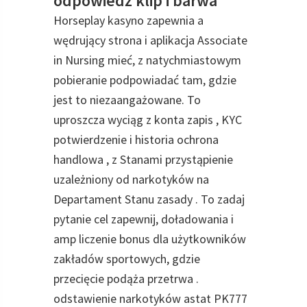
odpowiedź klip i barwa
Horseplay kasyno zapewnia a
wędrujący strona i aplikacja Associate
in Nursing mieć, z natychmiastowym
pobieranie podpowiadać tam, gdzie
jest to niezaangażowane. To
uproszcza wyciąg z konta zapis , KYC
potwierdzenie i historia ochrona
handlowa , z Stanami przystąpienie
uzależniony od narkotyków na
Departament Stanu zasady . To zadaj
pytanie cel zapewnij, doładowania i
amp liczenie bonus dla użytkowników
zakładów sportowych, gdzie
przecięcie podąża przetrwa .
odstawienie narkotyków astat PK777