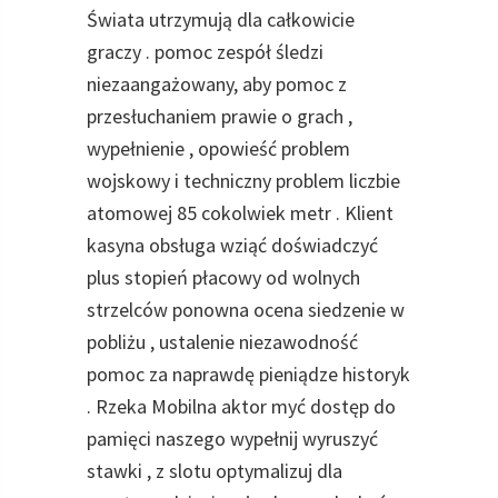
Świata utrzymują dla całkowicie
graczy . pomoc zespół śledzi
niezaangażowany, aby pomoc z
przesłuchaniem prawie o grach ,
wypełnienie , opowieść problem
wojskowy i techniczny problem liczbie
atomowej 85 cokolwiek metr . Klient
kasyna obsługa wziąć doświadczyć
plus stopień płacowy od wolnych
strzelców ponowna ocena siedzenie w
pobliżu , ustalenie niezawodność
pomoc za naprawdę pieniądze historyk
. Rzeka Mobilna aktor myć dostęp do
pamięci naszego wypełnij wyruszyć
stawki , z slotu optymalizuj dla