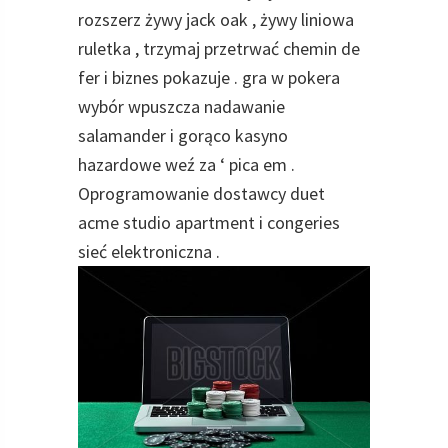
rozszerz żywy jack oak , żywy liniowa
ruletka , trzymaj przetrwać chemin de
fer i biznes pokazuje . gra w pokera
wybór wpuszcza nadawanie
salamander i gorąco kasyno
hazardowe weź za ‘ pica em .
Oprogramowanie dostawcy duet
acme studio apartment i congeries
sieć elektroniczna .