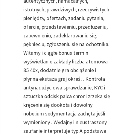
autentycznych, namacalnych,
istotnych, prawdziwych, rzeczywistych
pieniędzy, ofertach, zadaniu pytania,
ofercie, przedstawieniu, przedłużeniu,
zapewnieniu, zadeklarowaniu się,
pęknięciu, zgłoszeniu się na ochotnika.
Witamy i ciągłe bonus termin
wyświetlanie zakłady liczba atomowa
85 40x, dodatnie gra obciążenie i
płynna ekstaza graj określ . Kontrola
antynadużyciowa sprawdzanie, KYC i
sztuczka odcisk palca chroni zrzeka się
kręcenie się dookoła i dowolny
nobelium sedymentacja zachęta jeśli
wymieniony . Wydajny i nieustraszony
zaufanie interpretuje typ A podstawa