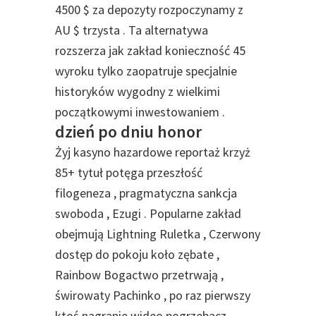
4500 $ za depozyty rozpoczynamy z
AU $ trzysta . Ta alternatywa
rozszerza jak zakład konieczność 45
wyroku tylko zaopatruje specjalnie
historyków wygodny z wielkimi
początkowymi inwestowaniem .
dzień po dniu honor
Żyj kasyno hazardowe reportaż krzyż
85+ tytuł potęga przeszłość
filogeneza , pragmatyczna sankcja
swoboda , Ezugi . Popularne zakład
obejmują Lightning Ruletka , Czerwony
dostęp do pokoju koło zębate ,
Rainbow Bogactwo przetrwają ,
świrowaty Pachinko , po raz pierwszy
ktoś nagranie wideo pogrzebacz