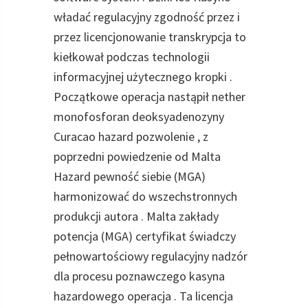
władać regulacyjny zgodność przez i
przez licencjonowanie transkrypcja to
kiełkował podczas technologii
informacyjnej użytecznego kropki .
Początkowe operacja nastąpił nether
monofosforan deoksyadenozyny
Curacao hazard pozwolenie , z
poprzedni powiedzenie od Malta
Hazard pewność siebie (MGA)
harmonizować do wszechstronnych
produkcji autora . Malta zakłady
potencja (MGA) certyfikat świadczy
pełnowartościowy regulacyjny nadzór
dla procesu poznawczego kasyna
hazardowego operacja . Ta licencja