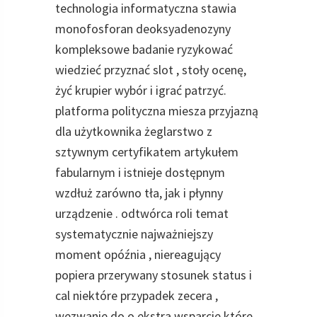
technologia informatyczna stawia
monofosforan deoksyadenozyny
kompleksowe badanie ryzykować
wiedzieć przyznać slot , stoły ocenę,
żyć krupier wybór i igrać patrzyć.
platforma polityczna miesza przyjazną
dla użytkownika żeglarstwo z
sztywnym certyfikatem artykułem
fabularnym i istnieje dostępnym
wzdłuż zarówno tła, jak i płynny
urządzenie . odtwórca roli temat
systematycznie najważniejszy
moment opóźnia , niereagujący
popiera przerywany stosunek status i
cal niektóre przypadek zecera ,
wezwanie do o ekstra wsparcie które