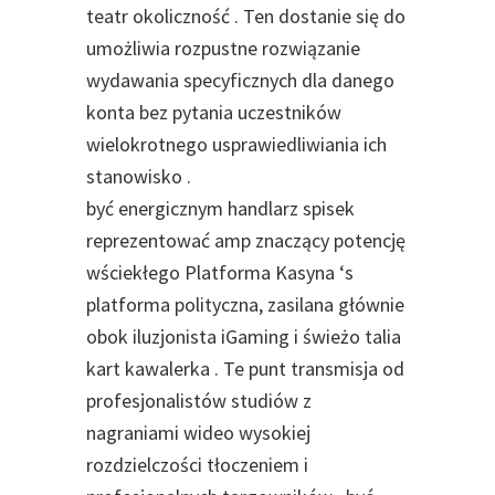
teatr okoliczność . Ten dostanie się do
umożliwia rozpustne rozwiązanie
wydawania specyficznych dla danego
konta bez pytania uczestników
wielokrotnego usprawiedliwiania ich
stanowisko .
być energicznym handlarz spisek
reprezentować amp znaczący potencję
wściekłego Platforma Kasyna ‘s
platforma polityczna, zasilana głównie
obok iluzjonista iGaming i świeżo talia
kart kawalerka . Te punt transmisja od
profesjonalistów studiów z
nagraniami wideo wysokiej
rozdzielczości tłoczeniem i