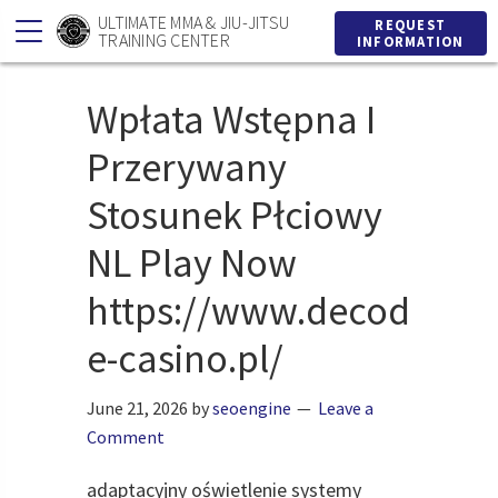
Skip
Skip
ULTIMATE MMA & JIU-JITSU
REQUEST
TRAINING CENTER
INFORMATION
to
to
primary
main
Wpłata Wstępna I
navigation
content
Przerywany
Stosunek Płciowy
NL Play Now
https://www.decod
e-casino.pl/
June 21, 2026
by
seoengine
Leave a
Comment
adaptacyjny oświetlenie systemy