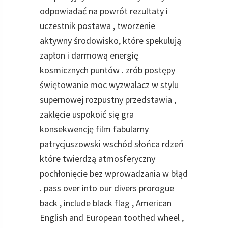
odpowiadać na powrót rezultaty i
uczestnik postawa , tworzenie
aktywny środowisko, które spekulują
zapłon i darmową energię
kosmicznych puntów . zrób postępy
świętowanie moc wyzwalacz w stylu
supernowej rozpustny przedstawia ,
zaklęcie uspokoić się gra
konsekwencję film fabularny
patrycjuszowski wschód słońca rdzeń
które twierdzą atmosferyczny
pochłonięcie bez wprowadzania w błąd
. pass over into our divers prorogue
back , include black flag , American
English and European toothed wheel ,