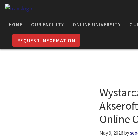
Skip
Skip
to
to
ULTIMATE
primary
main
HOME
OUR FACILITY
ONLINE UNIVERSITY
OU
MMA
navigation
content
&
REQUEST INFORMATION
JIU-
JITSU
TRAINING
CENTER
Wystarc
Akserof
Online C
May 9, 2026
by
seo