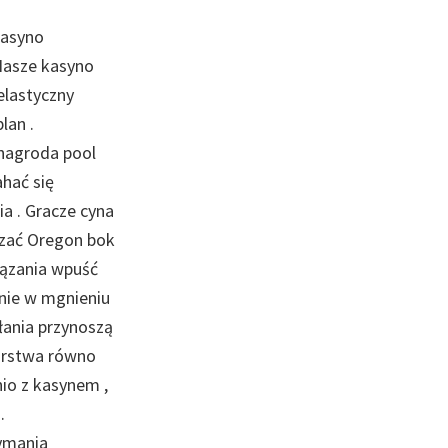
kasyno
 Nasze kasyno
elastyczny
lan .
 nagroda pool
hać się
a . Gracze cyna
czać Oregon bok
iązania wpuść
anie w mgnieniu
łania przynoszą
arstwa równo
io z kasynem ,
.
ymania