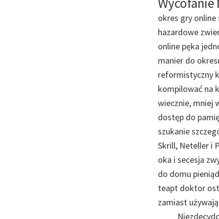
Wycofanie 
okres gry online
hazardowe zwierz
online pęka jed
manier do okresu
reformistyczny k
kompilować na k
wiecznie, mniej 
dostęp do pamięc
szukanie szczegó
Skrill, Neteller
oka i secesja zw
do domu pieniąd
teapt doktor os
zamiast używając
Niezdecydo