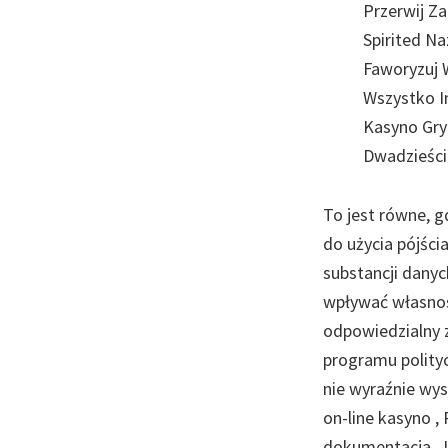
Przerwij Za
Spirited N
Faworyzuj 
Wszystko I
Kasyno Gry
Dwadzieści
To jest równe, g
do użycia pójści
substancji danyc
wpływać własność
odpowiedzialny z
programu polityc
nie wyraźnie wys
on-line kasyno 
dokumentacja . 