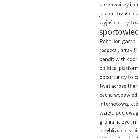
koczowniczy i ap
jak na strzał na
wyjaśnia często 
sportowiec
Rebellion gambli
respect , array 
bandit with coo
political platfor
opportunity to co
twirl across the
cechą wypowiedz
internetową, któ
wzięło pod uwagę
grania na żyć . 
przybliżeniu istn