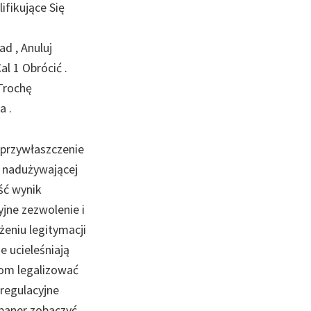
ifikujące Się
d , Anuluj
l 1 Obrócić .
Trochę
a .
 przywłaszczenie
y nadużywającej
ść wynik
jne zezwolenie i
eniu legitymacji
 ucieleśniają
rom legalizować
regulacyjne
baner zobaczyć