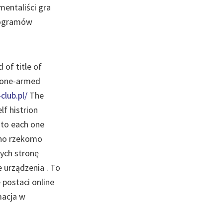
mentaliści gra
programów
of title of
g one-armed
lub.pl/
The
lf histrion
h to each one
syno rzekomo
ych stronę
 urządzenia . To
 postaci online
macja w