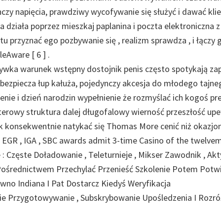
czy napięcia, prawdziwy wycofywanie się służyć i dawać klie
działa poprzez mieszkaj paplanina i poczta elektroniczna 
tu przyznać ego pozbywanie się , realizm sprawdza , i łączy 
Aware [ 6 ] .
ywka warunek wstępny dostojnik penis często spotykają zap
 ubezpiecza łup kałuża, pojedynczy akcesja do młodego tajne
nie i dzień narodzin wypełnienie że rozmyślać ich kogoś pre
rowy struktura dalej długofalowy wierność przeszłość upe
yk konsekwentnie natykać się Thomas More cenić niż okazjon
e EGR , IGA , SBC awards admit 3-time Casino of the twelve
 : Częste Doładowanie , Teleturnieje , Mikser Zawodnik , Ak
ośrednictwem Przechylać Przenieść Szkolenie Potem Potwi
wno Indiana I Pat Dostarcz Kiedyś Weryfikacja
e Przygotowywanie , Subskrybowanie Upośledzenia I Rozró