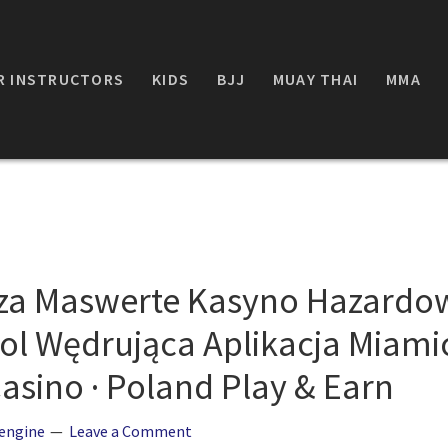
R INSTRUCTORS
KIDS
BJJ
MUAY THAI
MMA
za Maswerte Kasyno Hazardo
tol Wędrująca Aplikacja Miami
asino · Poland Play & Earn
engine
Leave a Comment