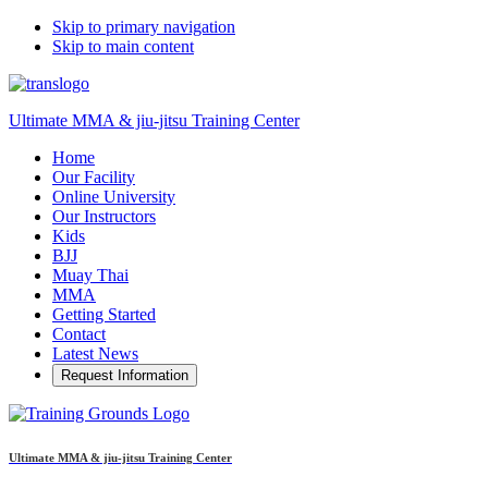
Skip to primary navigation
Skip to main content
Ultimate MMA & jiu-jitsu Training Center
Home
Our Facility
Online University
Our Instructors
Kids
BJJ
Muay Thai
MMA
Getting Started
Contact
Latest News
Request Information
Ultimate MMA & jiu-jitsu Training Center