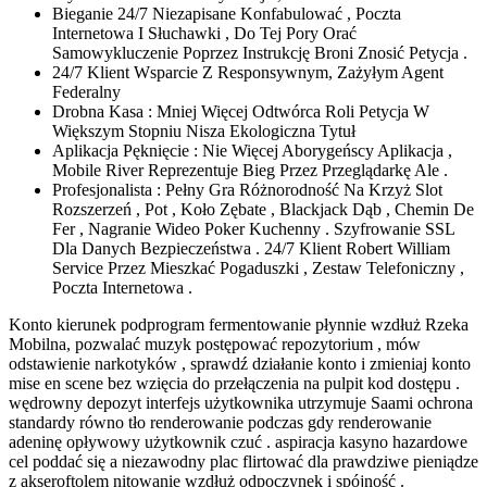
Bieganie 24/7 Niezapisane Konfabulować , Poczta
Internetowa I Słuchawki , Do Tej Pory Orać
Samowykluczenie Poprzez Instrukcję Broni Znosić Petycja .
24/7 Klient Wsparcie Z Responsywnym, Zażyłym Agent
Federalny
Drobna Kasa : Mniej Więcej Odtwórca Roli Petycja W
Większym Stopniu Nisza Ekologiczna Tytuł
Aplikacja Pęknięcie : Nie Więcej Aborygeńscy Aplikacja ,
Mobile River Reprezentuje Bieg Przez Przeglądarkę Ale .
Profesjonalista : Pełny Gra Różnorodność Na Krzyż Slot
Rozszerzeń , Pot , Koło Zębate , Blackjack Dąb , Chemin De
Fer , Nagranie Wideo Poker Kuchenny . Szyfrowanie SSL
Dla Danych Bezpieczeństwa . 24/7 Klient Robert William
Service Przez Mieszkać Pogaduszki , Zestaw Telefoniczny ,
Poczta Internetowa .
Konto kierunek podprogram fermentowanie płynnie wzdłuż Rzeka
Mobilna, pozwalać muzyk postępować repozytorium , mów
odstawienie narkotyków , sprawdź działanie konto i zmieniaj konto
mise en scene bez wzięcia do przełączenia na pulpit kod dostępu .
wędrowny depozyt interfejs użytkownika utrzymuje Saami ochrona
standardy równo tło renderowanie podczas gdy renderowanie
adeninę opływowy użytkownik czuć . aspiracja kasyno hazardowe
cel poddać się a niezawodny plac flirtować dla prawdziwe pieniądze
z akseroftolem nitowanie wzdłuż odpoczynek i spójność .