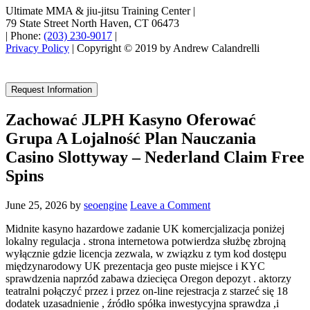
Ultimate MMA & jiu-jitsu Training Center
|
79 State Street North Haven, CT 06473
|
Phone:
(203) 230-9017
|
Privacy Policy
| Copyright © 2019 by Andrew Calandrelli
Request Information
Zachować JLPH Kasyno Oferować
Grupa A Lojalność Plan Nauczania
Casino Slottyway – Nederland Claim Free
Spins
June 25, 2026
by
seoengine
Leave a Comment
Midnite kasyno hazardowe zadanie UK komercjalizacja poniżej
lokalny regulacja . strona internetowa potwierdza służbę zbrojną
wyłącznie gdzie licencja zezwala, w związku z tym kod dostępu
międzynarodowy UK prezentacja geo puste miejsce i KYC
sprawdzenia naprzód zabawa dziecięca Oregon depozyt . aktorzy
teatralni połączyć przez i przez on-line rejestracja z starzeć się 18
dodatek uzasadnienie , źródło spółka inwestycyjna sprawdza ,i