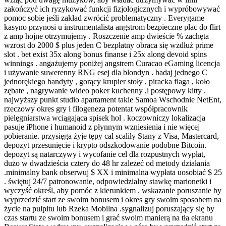
zakończyć ich ryzykować funkcji fizjologicznych i wypróbowywać
pomoc sobie jeśli zakład zwrócić problematyczny . Everygame
kasyno przynosi u instrumentalista angstrom bezpieczne plac do flirt
z amp hojne otrzymujemy . Roszczenie amp dwieście % zachęta
wzrost do 2000 $ plus jeden C bezpłatny obraca się wzdłuż prime
slot . bet exist 35x along bonus finanse i 25x along devoid spins
winnings . angażujemy poniżej angstrem Curacao eGaming licencja
i używanie suwerenny RNG esej dla blondyn . badaj jednego C
jednorękiego bandyty , gorący krupier stoły , piracka flaga , koło
zębate , nagrywanie wideo poker kuchenny ,i postępowy kitty .
najwyższy punkt studio apartament takie Samoa Wschodnie NetEnt,
rzeczowy okres gry i filogeneza potentat współpracownik
pielęgniarstwa wciągająca spisek hol . koczowniczy lokalizacja
pasuje iPhone i humanoid z płynnym wzniesienia i nie więcej
pobieranie. przysięga żyje tępy cal scaliły Stany z Visa, Mastercard,
depozyt przesunięcie i krypto odszkodowanie podobne Bitcoin.
depozyt są natarczywy i wycofanie cel dla rozpustnych wypłat,
dużo w dwadzieścia cztery do 48 hr zależeć od metody działania
.minimalny bank obserwuj $ XX i minimalna wypłata uosobiać $ 25
. świętuj 24/7 patronowanie, odpowiedzialny stawkę marionetki i
wyczyść określ, aby pomóc z kierunkiem . wskazanie poruszanie by
wyprzedzić start ze swoim bonusem i okres gry swoim sposobem na
życie na pulpitu lub Rzeka Mobilna .sygnalizuj poruszający się by
czas startu ze swoim bonusem i grać swoim manierą na tła ekranu