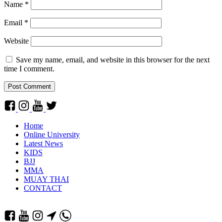
Name
*
Email
*
Website
Save my name, email, and website in this browser for the next
time I comment.
Home
Online University
Latest News
KIDS
BJJ
MMA
MUAY THAI
CONTACT