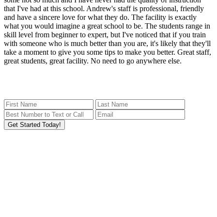
that I've had at this school. Andrew's staff is professional, friendly
and have a sincere love for what they do. The facility is exactly
what you would imagine a great school to be. The students range in
skill level from beginner to expert, but I've noticed that if you train
with someone who is much better than you are, it's likely that they'll
take a moment to give you some tips to make you better. Great staff,
great students, great facility. No need to go anywhere else.
Get Started Today!