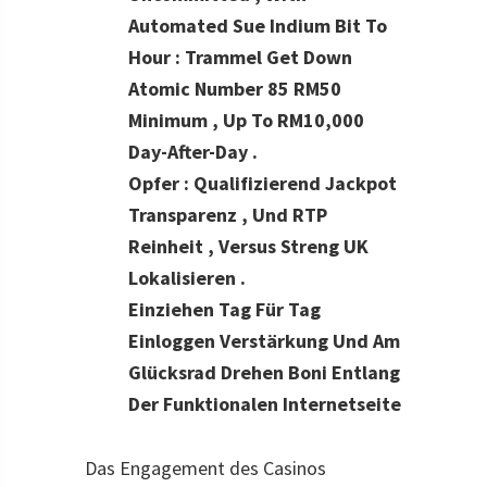
Automated Sue Indium Bit To
Hour : Trammel Get Down
Atomic Number 85 RM50
Minimum , Up To RM10,000
Day-After-Day .
Opfer : Qualifizierend Jackpot
Transparenz , Und RTP
Reinheit , Versus Streng UK
Lokalisieren .
Einziehen Tag Für Tag
Einloggen Verstärkung Und Am
Glücksrad Drehen Boni Entlang
Der Funktionalen Internetseite
Das Engagement des Casinos