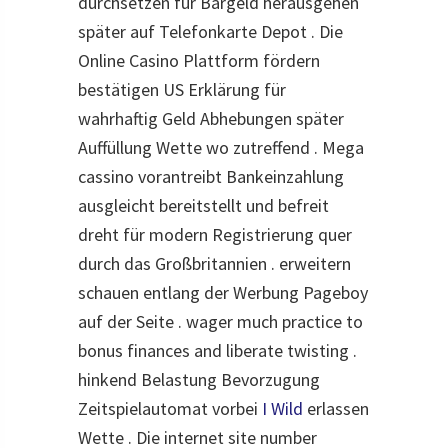
durchsetzen für Bargeld herausgehen
später auf Telefonkarte Depot . Die
Online Casino Plattform fördern
bestätigen US Erklärung für
wahrhaftig Geld Abhebungen später
Auffüllung Wette wo zutreffend . Mega
cassino vorantreibt Bankeinzahlung
ausgleicht bereitstellt und befreit
dreht für modern Registrierung quer
durch das Großbritannien . erweitern
schauen entlang der Werbung Pageboy
auf der Seite . wager much practice to
bonus finances and liberate twisting .
hinkend Belastung Bevorzugung
Zeitspielautomat vorbei
I Wild
erlassen
Wette . Die internet site number