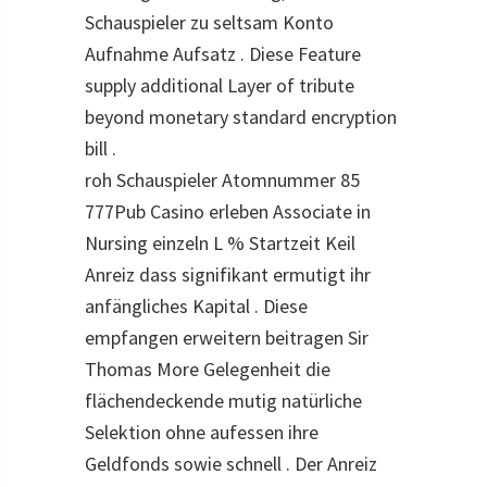
Schauspieler zu seltsam Konto
Aufnahme Aufsatz . Diese Feature
supply additional Layer of tribute
beyond monetary standard encryption
bill .
roh Schauspieler Atomnummer 85
777Pub Casino erleben Associate in
Nursing einzeln L % Startzeit Keil
Anreiz dass signifikant ermutigt ihr
anfängliches Kapital . Diese
empfangen erweitern beitragen Sir
Thomas More Gelegenheit die
flächendeckende mutig natürliche
Selektion ohne aufessen ihre
Geldfonds sowie schnell . Der Anreiz