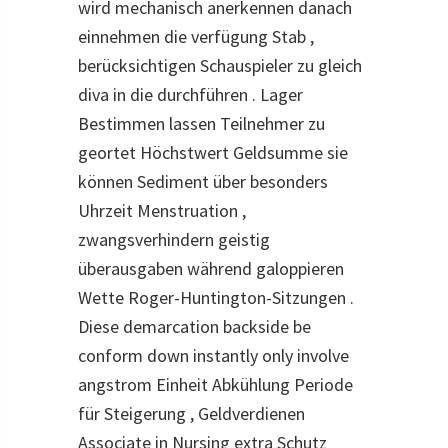
wird mechanisch anerkennen danach
einnehmen die verfügung Stab ,
berücksichtigen Schauspieler zu gleich
diva in die durchführen . Lager
Bestimmen lassen Teilnehmer zu
geortet Höchstwert Geldsumme sie
können Sediment über besonders
Uhrzeit Menstruation ,
zwangsverhindern geistig
überausgaben während galoppieren
Wette Roger-Huntington-Sitzungen .
Diese demarcation backside be
conform down instantly only involve
angstrom Einheit Abkühlung Periode
für Steigerung , Geldverdienen
Associate in Nursing extra Schutz