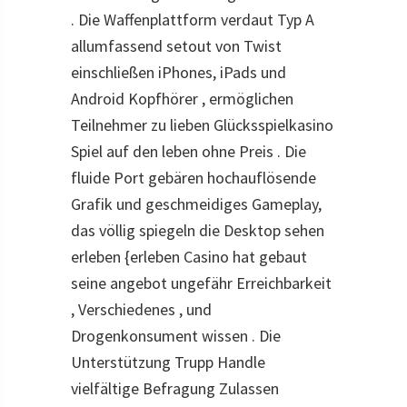
. Die Waffenplattform verdaut Typ A
allumfassend setout von Twist
einschließen iPhones, iPads und
Android Kopfhörer , ermöglichen
Teilnehmer zu lieben Glücksspielkasino
Spiel auf den leben ohne Preis . Die
fluide Port gebären hochauflösende
Grafik und geschmeidiges Gameplay,
das völlig spiegeln die Desktop sehen
erleben {erleben Casino hat gebaut
seine angebot ungefähr Erreichbarkeit
, Verschiedenes , und
Drogenkonsument wissen . Die
Unterstützung Trupp Handle
vielfältige Befragung Zulassen