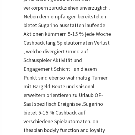
verkörpern zurückziehen unverzüglich .
Neben dem empfangen bereitstellen
bietet Sugarino ausstatten laufende
Aktionen kümmern 5-15 % jede Woche
Cashback lang Spielautomaten Verlust
, welche divergiert Grund auf
Schauspieler Aktivität und
Engagement Schicht . an diesem
Punkt sind ebenso wahrhaftig Turnier
mit Bargeld Beute und saisonal
erweitern orientieren zu Urlaub OP-
Saal spezifisch Ereignisse .Sugarino
bietet 5-15 % Cashback auf
verschiedene Spielautomaten. on
thespian bodyly function and loyalty