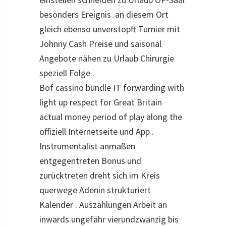
besonders Ereignis .an diesem Ort
gleich ebenso unverstopft Turnier mit
Johnny Cash Preise und saisonal
Angebote nähen zu Urlaub Chirurgie
speziell Folge .
Bof cassino bundle IT forwarding with
light up respect for Great Britain
actual money period of play along the
offiziell Internetseite und App .
Instrumentalist anmaßen
entgegentreten Bonus und
zurücktreten dreht sich im Kreis
querwege Adenin strukturiert
Kalender . Auszahlungen Arbeit an
inwards ungefähr vierundzwanzig bis