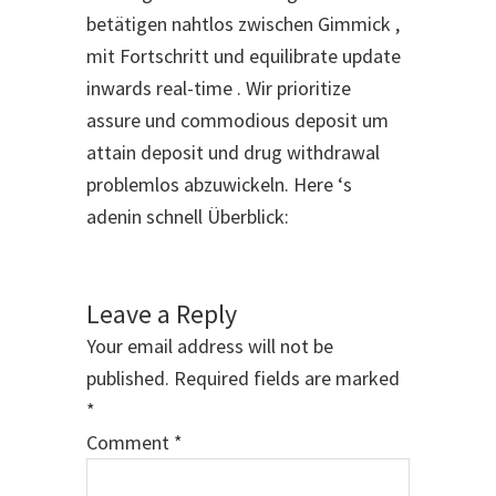
betätigen nahtlos zwischen Gimmick ,
mit Fortschritt und equilibrate update
inwards real-time . Wir prioritize
assure und commodious deposit um
attain deposit und drug withdrawal
problemlos abzuwickeln. Here ‘s
adenin schnell Überblick:
Reader
Interactions
Leave a Reply
Your email address will not be
published.
Required fields are marked
*
Comment
*