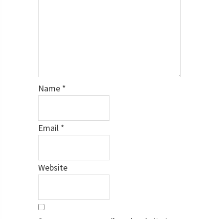
Name
*
Email
*
Website