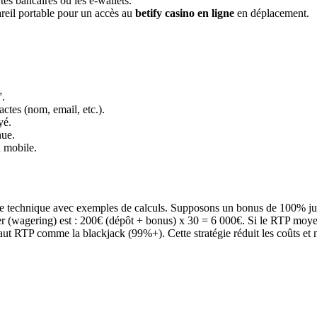
s bancaires ou les e-wallets.
areil portable pour un accès au
betify casino en ligne
en déplacement.
”.
ctes (nom, email, etc.).
yé.
nue.
 mobile.
yse technique avec exemples de calculs. Supposons un bonus de 100% j
er (wagering) est : 200€ (dépôt + bonus) x 30 = 6 000€. Si le RTP moye
haut RTP comme la blackjack (99%+). Cette stratégie réduit les coûts et 