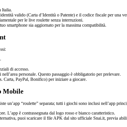
Italia.
entità valido (Carta d’Identità o Patente) e il codice fiscale per una ve
entale per le live roulette senza interruzioni.
 tuo smartphone sia aggiornato per la massima compatibilità.
nt
ssi:
.
nziali di accesso.
i nell’area personale. Questo passaggio è obbligatorio per prelevare.
. Carta, PayPal, Bonifico) per iniziare a giocare.
p Mobile
e un’app “roulette” separata; tutti i giochi sono inclusi nell’app princi
e. L’app è contrassegnata dal logo rosso e bianco caratteristico.
rnativa, puoi scaricare il file APK dal sito ufficiale Snai.it, previa abil