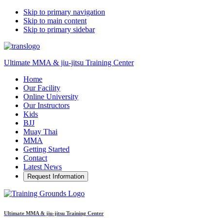
Skip to primary navigation
Skip to main content
Skip to primary sidebar
Ultimate MMA & jiu-jitsu Training Center
Home
Our Facility
Online University
Our Instructors
Kids
BJJ
Muay Thai
MMA
Getting Started
Contact
Latest News
Request Information
Ultimate MMA & jiu-jitsu Training Center