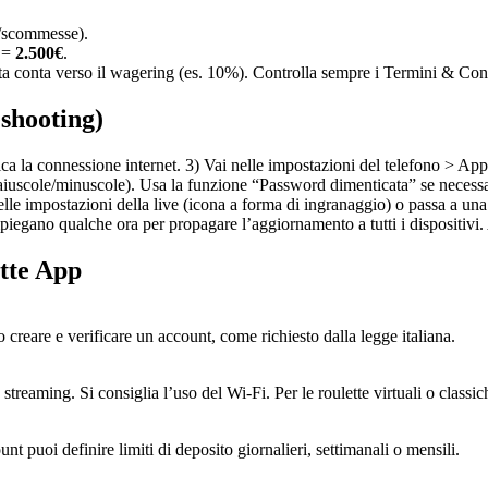
i/scommesse).
 =
2.500€
.
ata conta verso il wagering (es. 10%). Controlla sempre i Termini & Con
shooting)
ica la connessione internet. 3) Vai nelle impostazioni del telefono > App 
maiuscole/minuscole). Usa la funzione “Password dimenticata” se necessar
lle impostazioni della live (icona a forma di ingranaggio) o passa a una
piegano qualche ora per propagare l’aggiornamento a tutti i dispositivi. A
tte App
o creare e verificare un account, come richiesto dalla legge italiana.
n streaming. Si consiglia l’uso del Wi-Fi. Per le roulette virtuali o class
t puoi definire limiti di deposito giornalieri, settimanali o mensili.