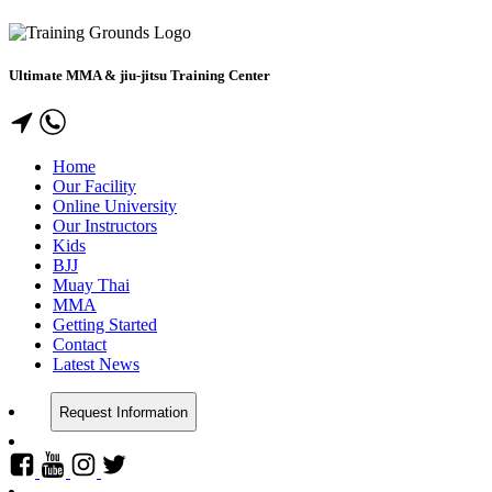
Ultimate MMA & jiu-jitsu Training Center
Home
Our Facility
Online University
Our Instructors
Kids
BJJ
Muay Thai
MMA
Getting Started
Contact
Latest News
Request Information