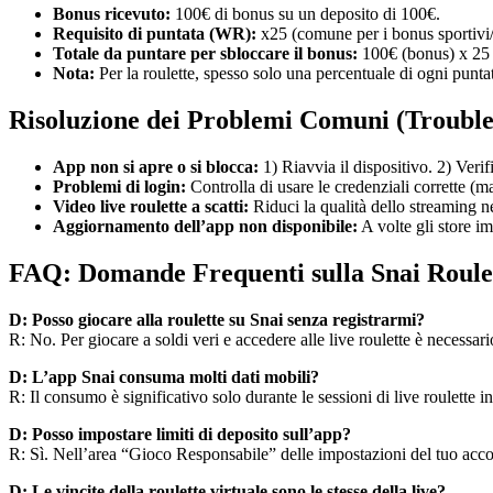
Bonus ricevuto:
100€ di bonus su un deposito di 100€.
Requisito di puntata (WR):
x25 (comune per i bonus sportiv
Totale da puntare per sbloccare il bonus:
100€ (bonus) x 25
Nota:
Per la roulette, spesso solo una percentuale di ogni punt
Risoluzione dei Problemi Comuni (Trouble
App non si apre o si blocca:
1) Riavvia il dispositivo. 2) Verif
Problemi di login:
Controlla di usare le credenziali corrette (
Video live roulette a scatti:
Riduci la qualità dello streaming ne
Aggiornamento dell’app non disponibile:
A volte gli store im
FAQ: Domande Frequenti sulla Snai Roule
D: Posso giocare alla roulette su Snai senza registrarmi?
R: No. Per giocare a soldi veri e accedere alle live roulette è necessari
D: L’app Snai consuma molti dati mobili?
R: Il consumo è significativo solo durante le sessioni di live roulette i
D: Posso impostare limiti di deposito sull’app?
R: Sì. Nell’area “Gioco Responsabile” delle impostazioni del tuo accoun
D: Le vincite della roulette virtuale sono le stesse della live?