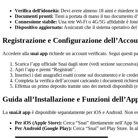
Verifica dell’idoneità:
Devi avere almeno 18 anni e risiedere in 
Documenti pronti:
Tieni a portata di mano il tuo documento d’id
Connessione stabile:
Una rete Wi-Fi o 4G/5G affidabile è fondam
Dispositivo aggiornato:
Assicurati che il sistema operativo del
Registrazione e Configurazione dell’Accou
Accedere alla
snai app
richiede un account verificato. Segui questi pa
Scarica l’app ufficiale Snai dagli store (vedi sezione successiva)
Apri l’app e premi “Registrati”.
Inserisci i dati anagrafici esatti (come sul documento) e le crede
Completa la verifica dell’account caricando i documenti richiest
Effettua un primo deposito tramite uno dei metodi disponibili (es
Guida all’Installazione e Funzioni dell’Ap
La
snai.it app
è disponibile separatamente per iOS e Android. Non esist
Per iOS (Apple Store):
Cerca “Snai” direttamente nell’App Stor
Per Android (Google Play):
Cerca “Snai” nel Play Store. In alte