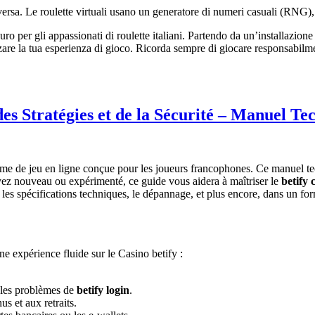
versa. Le roulette virtuali usano un generatore di numeri casuali (RNG),
ro per gli appassionati di roulette italiani. Partendo da un’installazion
are la tua esperienza di gioco. Ricorda sempre di giocare responsabilment
des Stratégies et de la Sécurité – Manuel Te
rme de jeu en ligne conçue pour les joueurs francophones. Ce manuel te
yez nouveau ou expérimenté, ce guide vous aidera à maîtriser le
betify 
 les spécifications techniques, le dépannage, et plus encore, dans un f
ne expérience fluide sur le Casino betify :
 les problèmes de
betify login
.
us et aux retraits.