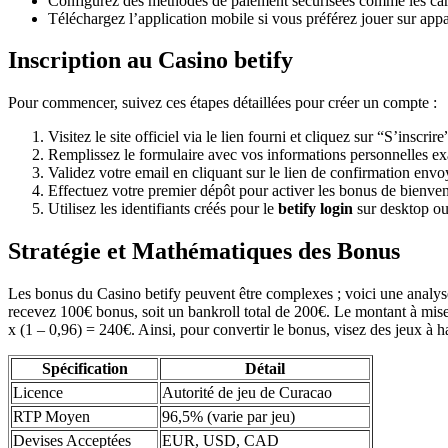
Configurez des méthodes de paiement sécurisées comme les carte
Téléchargez l’application mobile si vous préférez jouer sur app
Inscription au Casino betify
Pour commencer, suivez ces étapes détaillées pour créer un compte :
Visitez le site officiel via le lien fourni et cliquez sur “S’inscrire
Remplissez le formulaire avec vos informations personnelles exa
Validez votre email en cliquant sur le lien de confirmation envo
Effectuez votre premier dépôt pour activer les bonus de bienve
Utilisez les identifiants créés pour le
betify login
sur desktop ou
Stratégie et Mathématiques des Bonus
Les bonus du Casino betify peuvent être complexes ; voici une anal
recevez 100€ bonus, soit un bankroll total de 200€. Le montant à mis
x (1 – 0,96) = 240€. Ainsi, pour convertir le bonus, visez des jeux à 
Spécification
Détail
Licence
Autorité de jeu de Curacao
RTP Moyen
96,5% (varie par jeu)
Devises Acceptées
EUR, USD, CAD