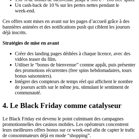
Un cash‑back de 10 % sur les pertes nettes pendant le
week‑end.
Ces offres sont mises en avant sur les pages d’accueil grâce à des
bannières animées et des notifications push qui ciblent les joueurs
déjà inscrits.
Stratégies de mise en avant
Créer des landing pages dédiées à chaque licence, avec des
vidéos teaser du film.
Utiliser le “bonus de bienvenue” comme appât, puis présenter
des promotions récurrentes (free spins hebdomadaires, tours
bonus saisonniers).
Intégrer des compteurs de temps réel qui affichent le nombre
de joueurs actifs sur le même jeu, stimulant le sentiment de
communauté.
4. Le Black Friday comme catalyseur
Le Black Friday est devenu le point culminant des campagnes
promotionnelles des casinos mobiles. Les opérateurs concentrent
leurs meilleures offres bonus sur ce week‑end afin de capter le trafic
de consommateurs déjà en mode “shopping”.