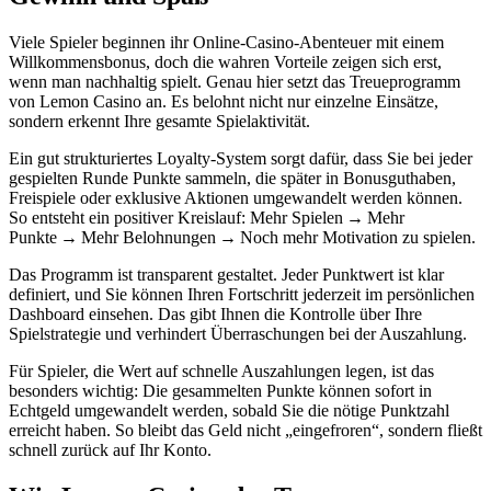
Viele Spieler beginnen ihr Online‑Casino‑Abenteuer mit einem
Willkommensbonus, doch die wahren Vorteile zeigen sich erst,
wenn man nachhaltig spielt. Genau hier setzt das Treueprogramm
von Lemon Casino an. Es belohnt nicht nur einzelne Einsätze,
sondern erkennt Ihre gesamte Spielaktivität.
Ein gut strukturiertes Loyalty‑System sorgt dafür, dass Sie bei jeder
gespielten Runde Punkte sammeln, die später in Bonusguthaben,
Freispiele oder exklusive Aktionen umgewandelt werden können.
So entsteht ein positiver Kreislauf: Mehr Spielen → Mehr
Punkte → Mehr Belohnungen → Noch mehr Motivation zu spielen.
Das Programm ist transparent gestaltet. Jeder Punktwert ist klar
definiert, und Sie können Ihren Fortschritt jederzeit im persönlichen
Dashboard einsehen. Das gibt Ihnen die Kontrolle über Ihre
Spielstrategie und verhindert Überraschungen bei der Auszahlung.
Für Spieler, die Wert auf schnelle Auszahlungen legen, ist das
besonders wichtig: Die gesammelten Punkte können sofort in
Echtgeld umgewandelt werden, sobald Sie die nötige Punktzahl
erreicht haben. So bleibt das Geld nicht „eingefroren“, sondern fließt
schnell zurück auf Ihr Konto.