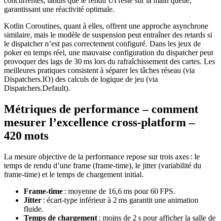
concurrentes, tandis que le rendu UI reste sur la main queue,
garantissant une réactivité optimale.
Kotlin Coroutines, quant à elles, offrent une approche asynchrone
similaire, mais le modèle de suspension peut entraîner des retards si
le dispatcher n’est pas correctement configuré. Dans les jeux de
poker en temps réel, une mauvaise configuration du dispatcher peut
provoquer des lags de 30 ms lors du rafraîchissement des cartes. Les
meilleures pratiques consistent à séparer les tâches réseau (via
Dispatchers.IO) des calculs de logique de jeu (via
Dispatchers.Default).
Métriques de performance – comment
mesurer l’excellence cross‑platform –
420 mots
La mesure objective de la performance repose sur trois axes : le
temps de rendu d’une frame (frame‑time), le jitter (variabilité du
frame‑time) et le temps de chargement initial.
Frame‑time
: moyenne de 16,6 ms pour 60 FPS.
Jitter
: écart‑type inférieur à 2 ms garantit une animation
fluide.
Temps de chargement
: moins de 2 s pour afficher la salle de