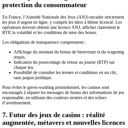
protection du consommateur
En France, l’Autorité Nationale des Jeux (ANJ) encadre strictement
les jeux d’argent en ligne, y compris les titres à thème licencié. Les
opérateurs doivent obtenir une licence ANJ, afficher clairement le
RTP, la volatilité et les conditions de mise des bonus.
Les obligations de transparence comprennent :
Affichage du montant du bonus de bienvenue et du wagering
requis.
Indication du pourcentage de retour au joueur (RTP) sur
chaque jeu.
Possibilité de consulter les termes et conditions en un clic,
sans jargon juridique.
Pour éviter le green‑washing promotionnel, les casinos sont
encouragés à séparer les messages de bonus des informations de jeu
responsable, en utilisant des couleurs neutres et des icônes
d’avertissement.
7. Futur des jeux de casino : réalité
augmentée, métavers et nouvelles licences