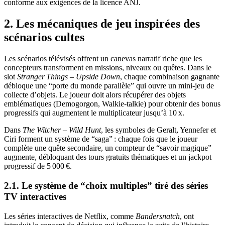
conforme aux exigences de la licence ANJ.
2. Les mécaniques de jeu inspirées des
scénarios cultes
Les scénarios télévisés offrent un canevas narratif riche que les
concepteurs transforment en missions, niveaux ou quêtes. Dans le
slot
Stranger Things – Upside Down
, chaque combinaison gagnante
débloque une “porte du monde parallèle” qui ouvre un mini‑jeu de
collecte d’objets. Le joueur doit alors récupérer des objets
emblématiques (Demogorgon, Walkie‑talkie) pour obtenir des bonus
progressifs qui augmentent le multiplicateur jusqu’à 10 x.
Dans
The Witcher – Wild Hunt
, les symboles de Geralt, Yennefer et
Ciri forment un système de “saga” : chaque fois que le joueur
complète une quête secondaire, un compteur de “savoir magique”
augmente, débloquant des tours gratuits thématiques et un jackpot
progressif de 5 000 €.
2.1. Le système de “choix multiples” tiré des séries
TV interactives
Les séries interactives de Netflix, comme
Bandersnatch
, ont