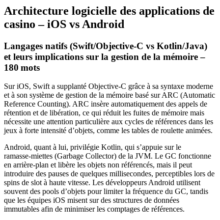
Architecture logicielle des applications de
casino – iOS vs Android
Langages natifs (Swift/Objective‑C vs Kotlin/Java)
et leurs implications sur la gestion de la mémoire –
180 mots
Sur iOS, Swift a supplanté Objective‑C grâce à sa syntaxe moderne
et à son système de gestion de la mémoire basé sur ARC (Automatic
Reference Counting). ARC insère automatiquement des appels de
rétention et de libération, ce qui réduit les fuites de mémoire mais
nécessite une attention particulière aux cycles de références dans les
jeux à forte intensité d’objets, comme les tables de roulette animées.
Android, quant à lui, privilégie Kotlin, qui s’appuie sur le
ramasse‑miettes (Garbage Collector) de la JVM. Le GC fonctionne
en arrière‑plan et libère les objets non référencés, mais il peut
introduire des pauses de quelques millisecondes, perceptibles lors de
spins de slot à haute vitesse. Les développeurs Android utilisent
souvent des pools d’objets pour limiter la fréquence du GC, tandis
que les équipes iOS misent sur des structures de données
immutables afin de minimiser les comptages de références.