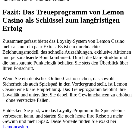
Fazit: Das Treueprogramm von Lemon
Casino als Schlüssel zum langfristigen
Erfolg
Zusammengefasst bietet das Loyalty‑System von Lemon Casino
mehr als nur ein paar Extras. Es ist ein durchdachtes
Belohnungsmodell, das schnelle Auszahlungen, exklusive Aktionen
und personalisierte Boni kombiniert. Durch die klare Struktur und
die transparente Punktelogik behalten Sie stets den Überblick über
Ihren Fortschritt.
Wenn Sie ein deutsches Online‑Casino suchen, das sowohl
Sicherheit als auch Spielspaß in den Vordergrund stellt, ist Lemon
Casino eine klare Empfehlung. Das Treueprogramm belohnt Ihre
Loyalität und unterstützt Sie dabei, Ihre Gewinnchancen zu erhöhen
– ohne versteckte Fallen.
Entdecken Sie jetzt, wie das Loyalty‑Programm Ihr Spielerlebnis
verbessern kann, und starten Sie noch heute Ihre Reise zu mehr
Gewinn und mehr Spaß. Diese Vorteile finden Sie exakt bei
Lemoncasino
.