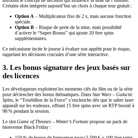
introduit le concept de décision qui influence la suite de l’histoire.
Certains slots intègrent aujourd’hui un choix à chaque tour gratuit :
Option A
– Multiplicateur fixe de 2 x, mais aucune fonction
spéciale.
Option B
– Risque de perte de la mise, mais possibilité
d’activer le “Super‑Bonus” qui ajoute 20 free spins
supplémentaires.
Ce mécanisme incite le joueur à évaluer son appétit pour le risque,
rappelant les décisions cruciales d’une série interactive.
3. Les bonus signature des jeux basés sur
des licences
Les développeurs exploitent les moments clés du film ou de la série
pour déclencher des bonus thématiques. Dans
Star Wars – Galactic
Spins
, le “Tourbillon de la Force” s’enclenche dès que le sabre laser
apparaît sur les rouleaux, offrant 15 free spins avec un RTP boosté à
98 % pendant la session.
Le slot
Game of Thrones – Winter’s Fortune
propose un pack de
bienvenue Black Friday :
150 % de bonus de bienvenue jusqu’à 500 € + 100 free spins.