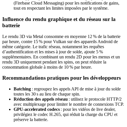
(Firebase Cloud Messaging) pour les notifications de gains,
tout en respectant les limites imposées par le système.
Influence du rendu graphique et du réseau sur la
batterie
Le rendu 3D via Metal consomme en moyenne 12 % de la batterie
par heure, contre 15 % pour Vulkan sur des appareils Android de
même catégorie. Le trafic réseau, notamment les requêtes
d’authentification et les mises à jour de solde, ajoute 5 %
supplémentaires. En combinant un rendu 2D pour les menus et un
rendu 3D uniquement pendant les spins, on peut réduire la
consommation globale à moins de 10 % par heure.
Recommandations pratiques pour les développeurs
Batching
: regroupez les appels API de mise à jour du solde
toutes les 30 s au lieu de chaque spin.
Réduction des appels réseau
: utilisez le protocole HTTP/2
avec multiplexage pour limiter le nombre de connexions TCP.
GPU‑accelerated codecs
: pour les vidéos de live dealer,
privilégiez le codec H.265, qui réduit la charge du CPU et
préserve la batterie.