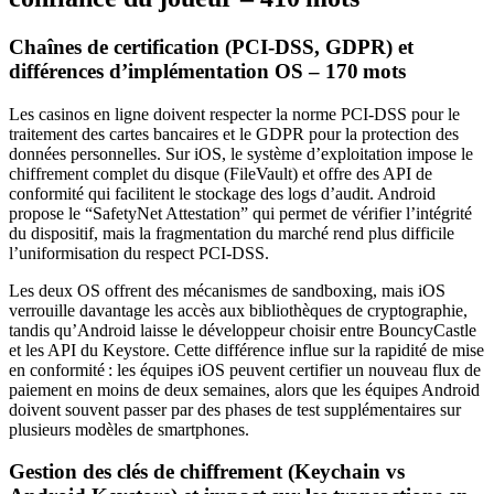
Chaînes de certification (PCI‑DSS, GDPR) et
différences d’implémentation OS – 170 mots
Les casinos en ligne doivent respecter la norme PCI‑DSS pour le
traitement des cartes bancaires et le GDPR pour la protection des
données personnelles. Sur iOS, le système d’exploitation impose le
chiffrement complet du disque (FileVault) et offre des API de
conformité qui facilitent le stockage des logs d’audit. Android
propose le “SafetyNet Attestation” qui permet de vérifier l’intégrité
du dispositif, mais la fragmentation du marché rend plus difficile
l’uniformisation du respect PCI‑DSS.
Les deux OS offrent des mécanismes de sandboxing, mais iOS
verrouille davantage les accès aux bibliothèques de cryptographie,
tandis qu’Android laisse le développeur choisir entre BouncyCastle
et les API du Keystore. Cette différence influe sur la rapidité de mise
en conformité : les équipes iOS peuvent certifier un nouveau flux de
paiement en moins de deux semaines, alors que les équipes Android
doivent souvent passer par des phases de test supplémentaires sur
plusieurs modèles de smartphones.
Gestion des clés de chiffrement (Keychain vs