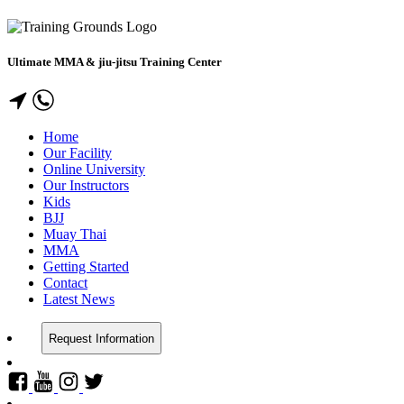
Ultimate MMA & jiu-jitsu Training Center
Home
Our Facility
Online University
Our Instructors
Kids
BJJ
Muay Thai
MMA
Getting Started
Contact
Latest News
Request Information