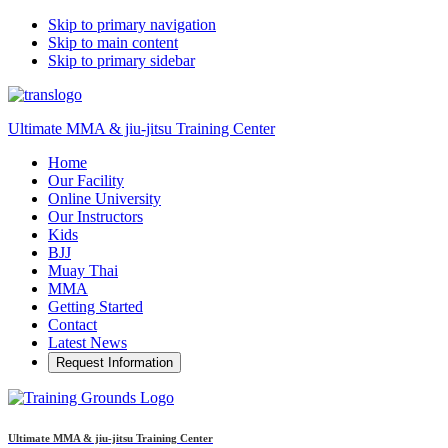
Skip to primary navigation
Skip to main content
Skip to primary sidebar
Ultimate MMA & jiu-jitsu Training Center
Home
Our Facility
Online University
Our Instructors
Kids
BJJ
Muay Thai
MMA
Getting Started
Contact
Latest News
Request Information
Ultimate MMA & jiu-jitsu Training Center