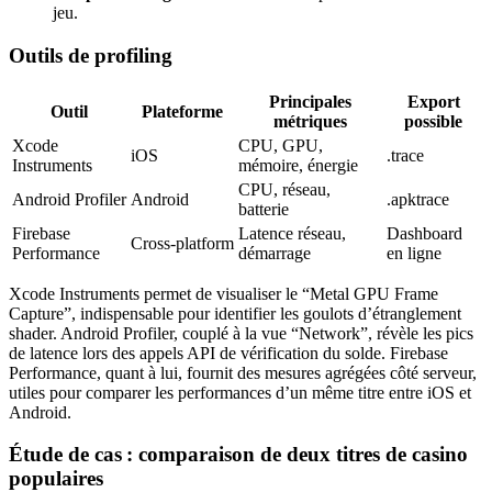
jeu.
Outils de profiling
Principales
Export
Outil
Plateforme
métriques
possible
Xcode
CPU, GPU,
iOS
.trace
Instruments
mémoire, énergie
CPU, réseau,
Android Profiler
Android
.apktrace
batterie
Firebase
Latence réseau,
Dashboard
Cross‑platform
Performance
démarrage
en ligne
Xcode Instruments permet de visualiser le “Metal GPU Frame
Capture”, indispensable pour identifier les goulots d’étranglement
shader. Android Profiler, couplé à la vue “Network”, révèle les pics
de latence lors des appels API de vérification du solde. Firebase
Performance, quant à lui, fournit des mesures agrégées côté serveur,
utiles pour comparer les performances d’un même titre entre iOS et
Android.
Étude de cas : comparaison de deux titres de casino
populaires