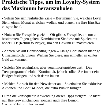
Praktische Tipps, um im Loyalty‑System
das Maximum herauszuholen
• Setzen Sie sich realistische Ziele – Bestimmen Sie, welches Level
Sie in einem Monat erreichen wollen, und planen Sie Ihre Einsätze
entsprechend.
• Nutzen Sie Freispiele gezielt – Oft gibt es Freispiele, die nur an
bestimmten Tagen gelten. Kombinieren Sie diese mit Spielen mit
hoher RTP (Return to Player), um den Gewinn zu maximieren.
• Achten Sie auf Bonusbedingungen – Einige Boni haben niedrige
Umsatzanforderungen. Wählen Sie diese, um schneller an echtes
Geld zu kommen.
• Spielen Sie regelmäßig, aber verantwortungsbewusst – Das
Treueprogramm belohnt Kontinuität, jedoch sollten Sie immer ein
Budget festlegen und sich daran halten.
• Melden Sie sich für den Newsletter an – So erhalten Sie exklusive
Aktionen und Bonus‑Codes, die extra Punkte bringen.
Durch die konsequente Anwendung dieser Tipps steigern Sie nicht
nur Ihre Gewinnchancen, sondern auch Ihre Lemon
Casino‑Erfahrung insgesamt.