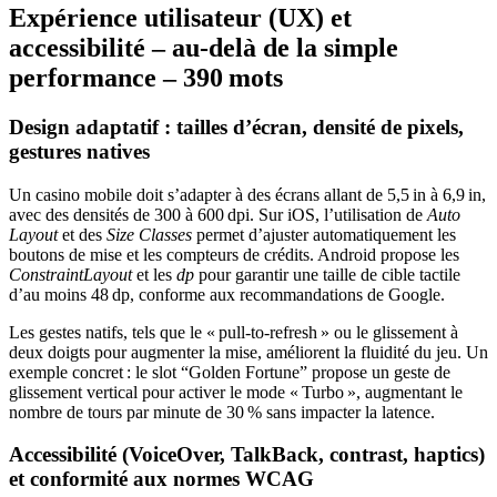
Expérience utilisateur (UX) et
accessibilité – au‑delà de la simple
performance – 390 mots
Design adaptatif : tailles d’écran, densité de pixels,
gestures natives
Un casino mobile doit s’adapter à des écrans allant de 5,5 in à 6,9 in,
avec des densités de 300 à 600 dpi. Sur iOS, l’utilisation de
Auto
Layout
et des
Size Classes
permet d’ajuster automatiquement les
boutons de mise et les compteurs de crédits. Android propose les
ConstraintLayout
et les
dp
pour garantir une taille de cible tactile
d’au moins 48 dp, conforme aux recommandations de Google.
Les gestes natifs, tels que le « pull‑to‑refresh » ou le glissement à
deux doigts pour augmenter la mise, améliorent la fluidité du jeu. Un
exemple concret : le slot “Golden Fortune” propose un geste de
glissement vertical pour activer le mode « Turbo », augmentant le
nombre de tours par minute de 30 % sans impacter la latence.
Accessibilité (VoiceOver, TalkBack, contrast, haptics)
et conformité aux normes WCAG