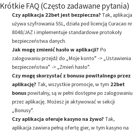
Krótkie FAQ (Często zadawane pytania)
Czy aplikacja 22bet jest bezpieczna?
Tak, aplikacja
używa szyfrowania SSL, działa pod licencją Curacao nr
8048/JAZ i implementuje standardowe protokoły
bezpieczeństwa danych.
Jak mogę zmienić hasło w aplikacji?
Po
zalogowaniu przejdź do „Moje konto” -> „Ustawienia
bezpieczeństwa” -> „Zmień hasło”.
Czy mogę skorzystać z bonusu powitalnego przez
aplikację?
Tak, wszystkie promocje, w tym
22bet
bonus
powitalny, są w pełni dostępne po zalogowaniu
przez aplikację. Możesz je aktywować w sekcji
„Bonusy”.
Czy aplikacja oferuje kasyno na żywo?
Tak,
aplikacja zawiera pełną ofertę gier, w tym kasyno na