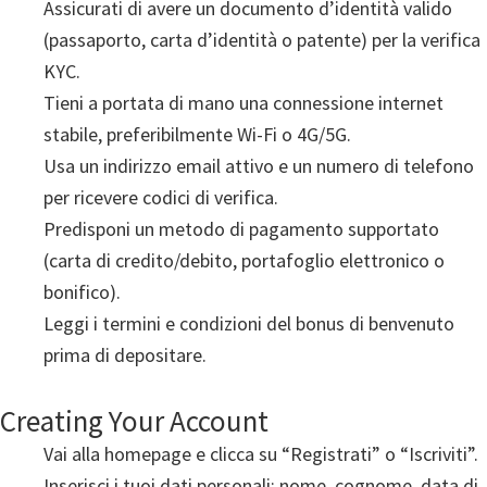
Assicurati di avere un documento d’identità valido
(passaporto, carta d’identità o patente) per la verifica
KYC.
Tieni a portata di mano una connessione internet
stabile, preferibilmente Wi-Fi o 4G/5G.
Usa un indirizzo email attivo e un numero di telefono
per ricevere codici di verifica.
Predisponi un metodo di pagamento supportato
(carta di credito/debito, portafoglio elettronico o
bonifico).
Leggi i termini e condizioni del bonus di benvenuto
prima di depositare.
Creating Your Account
Vai alla homepage e clicca su “Registrati” o “Iscriviti”.
Inserisci i tuoi dati personali: nome, cognome, data di