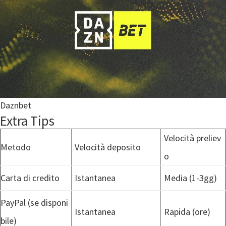
Daznbet
Extra Tips
Velocità preliev
Metodo
Velocità deposito
o
Carta di credito
Istantanea
Media (1-3gg)
PayPal (se disponi
Istantanea
Rapida (ore)
bile)