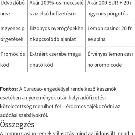
Üdvözlőbó
Akár 100%-os meccselé
Akár 200 EUR + 20 i
nusz
s az első befizetésre
ngyenes pörgetés
Ingyenes p
Bizonyos nyerőgépekhe
Lemon casino: 20 fr
örgetések
z kapcsolódó ajánlat
ee spins
Promóciós
Extráért cserébe mega
Érvényes lemon casi
kód
dható kód
no promo code
Fontos:
A Curacao-engedéllyel rendelkező kaszinók
esetében a nyeremények után helyi adófizetési
kötelezettség merülhet fel – érdemes tájékozódni az
adózási szabályokról.
Összegzés
A Lemon Casino remek választás mind az újdonsült, mind a