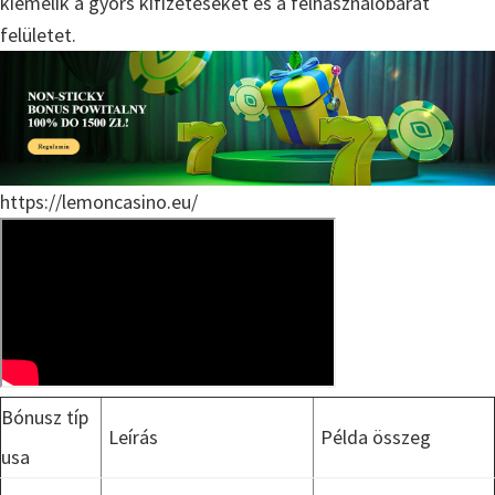
kiemelik a gyors kifizetéseket és a felhasználóbarát
felületet.
https://lemoncasino.eu/
Bónusz típ
Leírás
Példa összeg
usa