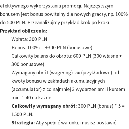
efektywnego wykorzystania promocji. Najczęstszym
bonusem jest bonus powitalny dla nowych graczy, np. 100%
do 500 PLN. Przeanalizujmy przykład krok po kroku.
Przykład obliczenia:
Wpłata: 300 PLN
Bonus: 100% = +300 PLN (bonusowe)
Całkowity balans do obrotu: 600 PLN (300 własne +
300 bonusowe)
Wymagany obrót (wagering): 5x (przykładowo) od
kwoty bonusu w zakładach akumulacyjnych
(accumulator) z co najmniej 3 wydarzeniami i kursem
min. 1.40 na każde.
Całkowity wymagany obrót:
300 PLN (bonus) * 5 =
1500 PLN.
Strategia:
Aby spełnić warunki, musisz postawić