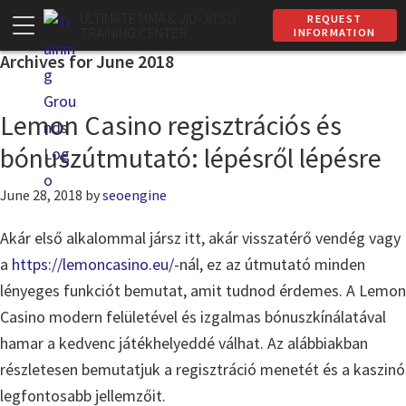
Skip
Skip
Skip
ULTIMATE MMA & JIU-JITSU
REQUEST
TRAINING CENTER
INFORMATION
to
to
to
Archives for June 2018
primary
main
primary
navigation
content
sidebar
Lemon Casino regisztrációs és
bónuszútmutató: lépésről lépésre
June 28, 2018
by
seoengine
Akár első alkalommal jársz itt, akár visszatérő vendég vagy
a
https://lemoncasino.eu/
-nál, ez az útmutató minden
lényeges funkciót bemutat, amit tudnod érdemes. A Lemon
Casino modern felületével és izgalmas bónuszkínálatával
hamar a kedvenc játékhelyeddé válhat. Az alábbiakban
részletesen bemutatjuk a regisztráció menetét és a kaszinó
legfontosabb jellemzőit.