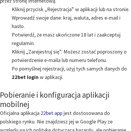
przez stronę internetową.
Kliknij przycisk „Rejestracja” w aplikacji lub na stronie.
Wprowadź swoje dane: kraj, waluta, adres e-mail i
hasło.
Potwierdź, że masz ukończone 18 lat i zaakceptuj
regulamin.
Kliknij „Zarejestruj się”. Możesz zostać poproszony o
potwierdzenie e-maila lub numeru telefonu.
Po pomyślnej rejestracji, użyj tych samych danych do
22bet login
w aplikacji.
Pobieranie i konfiguracja aplikacji
mobilnej
Oficjalna aplikacja
22bet app
jest dostosowana do
polskiego rynku. Nie znajdziesz jej w Google Play ze
względu na ich politykę dotyczącą hazardu, ale pobieranie