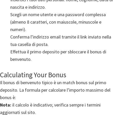
nascita e indirizzo.
Scegli un nome utente e una password complessa
(almeno 8 caratteri, con maiuscole, minuscole e
numeri).
Conferma l’indirizzo email tramite il link inviato nella
tua casella di posta.
Effettua il primo deposito per sbloccare il bonus di
benvenuto.
Calculating Your Bonus
Il bonus di benvenuto tipico è un match bonus sul primo
deposito. La formula per calcolare l’importo massimo del
bonus è:
Nota:
il calcolo è indicativo; verifica sempre i termini
aggiornati sul sito.