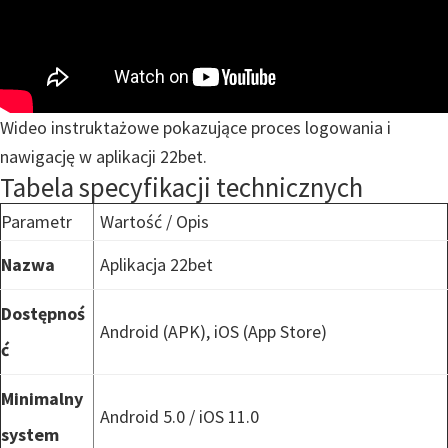
Wideo instruktażowe pokazujące proces logowania i
nawigację w aplikacji 22bet.
Tabela specyfikacji technicznych
Parametr
Wartość / Opis
Nazwa
Aplikacja 22bet
Dostępnoś
Android (APK), iOS (App Store)
ć
Minimalny
Android 5.0 / iOS 11.0
system