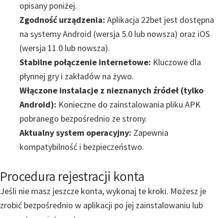
opisany poniżej.
Zgodność urządzenia:
Aplikacja 22bet jest dostępna
na systemy Android (wersja 5.0 lub nowsza) oraz iOS
(wersja 11.0 lub nowsza).
Stabilne połączenie internetowe:
Kluczowe dla
płynnej gry i zakładów na żywo.
Włączone instalacje z nieznanych źródeł (tylko
Android):
Konieczne do zainstalowania pliku APK
pobranego bezpośrednio ze strony.
Aktualny system operacyjny:
Zapewnia
kompatybilność i bezpieczeństwo.
Procedura rejestracji konta
Jeśli nie masz jeszcze konta, wykonaj te kroki. Możesz je
zrobić bezpośrednio w aplikacji po jej zainstalowaniu lub