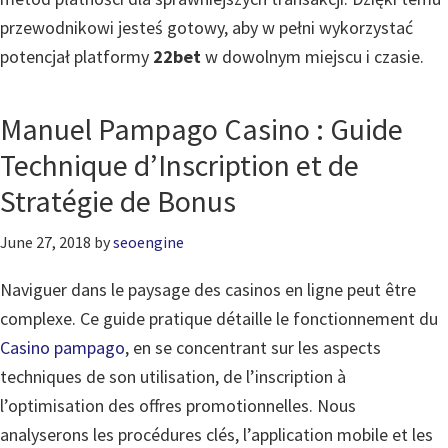
przewodnikowi jesteś gotowy, aby w pełni wykorzystać
potencjał platformy
22bet
w dowolnym miejscu i czasie.
Manuel Pampago Casino : Guide
Technique d’Inscription et de
Stratégie de Bonus
June 27, 2018
by
seoengine
Naviguer dans le paysage des casinos en ligne peut être
complexe. Ce guide pratique détaille le fonctionnement du
Casino pampago
, en se concentrant sur les aspects
techniques de son utilisation, de l’inscription à
l’optimisation des offres promotionnelles. Nous
analyserons les procédures clés, l’application mobile et les