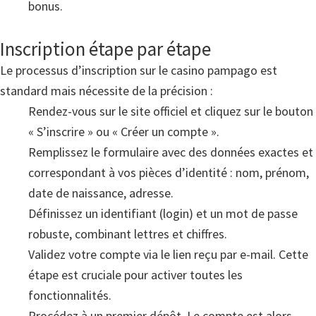
bonus.
Inscription étape par étape
Le processus d’inscription sur le casino pampago est
standard mais nécessite de la précision :
Rendez-vous sur le site officiel et cliquez sur le bouton
« S’inscrire » ou « Créer un compte ».
Remplissez le formulaire avec des données exactes et
correspondant à vos pièces d’identité : nom, prénom,
date de naissance, adresse.
Définissez un identifiant (login) et un mot de passe
robuste, combinant lettres et chiffres.
Validez votre compte via le lien reçu par e-mail. Cette
étape est cruciale pour activer toutes les
fonctionnalités.
Procédez à un premier dépôt. Le compte est alors