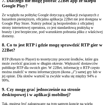
7. Dlaczego nie mogę pobrać 22Bet app ze sklepu
Google Play?
Ze względu na politykę Google dotyczącą aplikacji związanych z
hazardem pieniężnym, oficjalna aplikacja 22Bet nie jest dostępna w
Google Play Store. Należy pobrać ją bezpośrednio z oficjalnej
strony internetowej operatora, co jest standardową praktyką w
branży i jest bezpieczne, pod warunkiem pobrania pliku z właściwej
domeny.
8. Co to jest RTP i gdzie mogę sprawdzić RTP gier w
22Bet?
RTP (Return to Player) to teoretyczny procent środków, które gra
może zwrócić graczom w długim okresie. Większość dostawców
publikuje RTP dla swoich gier. W 22Bet, informację o RTP często
można znaleźć w menu informacyjnym (ikona „i”) samej gry lub w
jej opisie. Dla slotów wartość ta zwykle waha się między 94% a
99%.
9. Czy mogę grać jednocześnie na stronie
desktopowej i w aplikacji mobilnej?
Tak, możesz być zalogowany na tym samym koncie na wielu