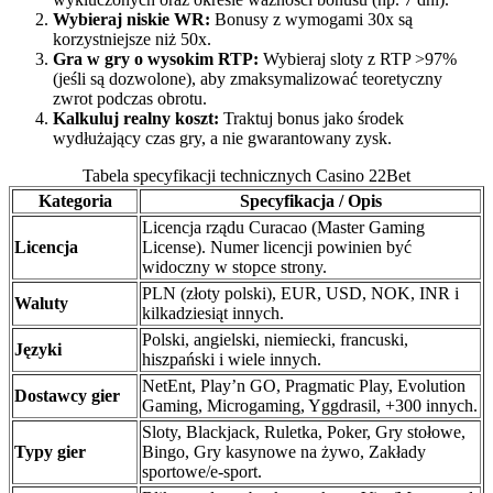
Wybieraj niskie WR:
Bonusy z wymogami 30x są
korzystniejsze niż 50x.
Gra w gry o wysokim RTP:
Wybieraj sloty z RTP >97%
(jeśli są dozwolone), aby zmaksymalizować teoretyczny
zwrot podczas obrotu.
Kalkuluj realny koszt:
Traktuj bonus jako środek
wydłużający czas gry, a nie gwarantowany zysk.
Tabela specyfikacji technicznych Casino 22Bet
Kategoria
Specyfikacja / Opis
Licencja rządu Curacao (Master Gaming
Licencja
License). Numer licencji powinien być
widoczny w stopce strony.
PLN (złoty polski), EUR, USD, NOK, INR i
Waluty
kilkadziesiąt innych.
Polski, angielski, niemiecki, francuski,
Języki
hiszpański i wiele innych.
NetEnt, Play’n GO, Pragmatic Play, Evolution
Dostawcy gier
Gaming, Microgaming, Yggdrasil, +300 innych.
Sloty, Blackjack, Ruletka, Poker, Gry stołowe,
Typy gier
Bingo, Gry kasynowe na żywo, Zakłady
sportowe/e-sport.