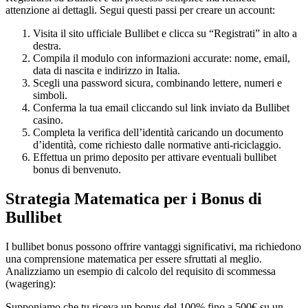
attenzione ai dettagli. Segui questi passi per creare un account:
Visita il sito ufficiale Bullibet e clicca su “Registrati” in alto a
destra.
Compila il modulo con informazioni accurate: nome, email,
data di nascita e indirizzo in Italia.
Scegli una password sicura, combinando lettere, numeri e
simboli.
Conferma la tua email cliccando sul link inviato da Bullibet
casino.
Completa la verifica dell’identità caricando un documento
d’identità, come richiesto dalle normative anti-riciclaggio.
Effettua un primo deposito per attivare eventuali bullibet
bonus di benvenuto.
Strategia Matematica per i Bonus di
Bullibet
I bullibet bonus possono offrire vantaggi significativi, ma richiedono
una comprensione matematica per essere sfruttati al meglio.
Analizziamo un esempio di calcolo del requisito di scommessa
(wagering):
Supponiamo che tu riceva un bonus del 100% fino a 500€ su un