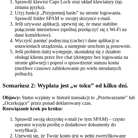
Sprawdź klawisz Caps Lock oraz układ klawiatury (np.
zmiana języka).
Użyj funkcji „Przypomnij hasło” na stronie logowania.
Sprawdź folder SPAM w swojej skrzynce e-mail.
Jeśli używasz aplikacji, upewnij się, że masz stabilne
połączenie internetowe (spróbuj przełączyć się z Wi-Fi na
dane komórkowe).
Wyczyść pamięć podręczną (cache) i dane aplikacji w
ustawieniach urządzenia, a następnie uruchom ją ponownie.
Jeśli problem dalej występuje, skontaktuj się z działem
obsługi klienta przez live chat (dostępny bez logowania na
stronie głównej) i poproś o sprawdzenie statusu konta
(możliwe czasowe zablokowanie po wielu nieudanych
próbach).
Scenariusz 2: Wypłata jest „w toku” od kilku dni.
Objawy:
Status wypłaty w historii transakcji to „Przetwarzanie” lub
„Oczekujące” przez ponad deklarowany czas.
Rozwiązanie krok po kroku:
Sprawdź swoją skrzynkę e-mail (w tym SPAM) – często
operator wysyła prośbę o dodatkowe dokumenty do
weryfikacji.
Upewnij się, że Twoje konto jest w pełni zweryfikowane