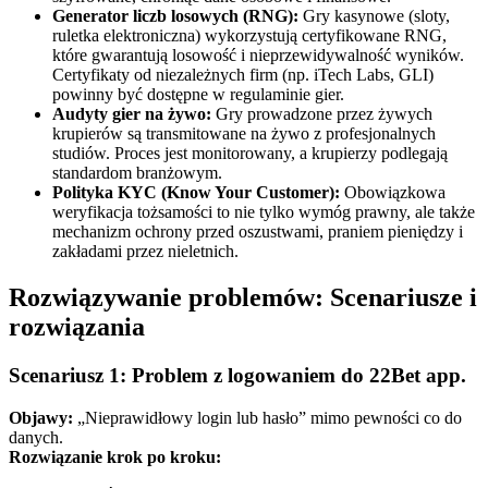
Generator liczb losowych (RNG):
Gry kasynowe (sloty,
ruletka elektroniczna) wykorzystują certyfikowane RNG,
które gwarantują losowość i nieprzewidywalność wyników.
Certyfikaty od niezależnych firm (np. iTech Labs, GLI)
powinny być dostępne w regulaminie gier.
Audyty gier na żywo:
Gry prowadzone przez żywych
krupierów są transmitowane na żywo z profesjonalnych
studiów. Proces jest monitorowany, a krupierzy podlegają
standardom branżowym.
Polityka KYC (Know Your Customer):
Obowiązkowa
weryfikacja tożsamości to nie tylko wymóg prawny, ale także
mechanizm ochrony przed oszustwami, praniem pieniędzy i
zakładami przez nieletnich.
Rozwiązywanie problemów: Scenariusze i
rozwiązania
Scenariusz 1: Problem z logowaniem do 22Bet app.
Objawy:
„Nieprawidłowy login lub hasło” mimo pewności co do
danych.
Rozwiązanie krok po kroku: