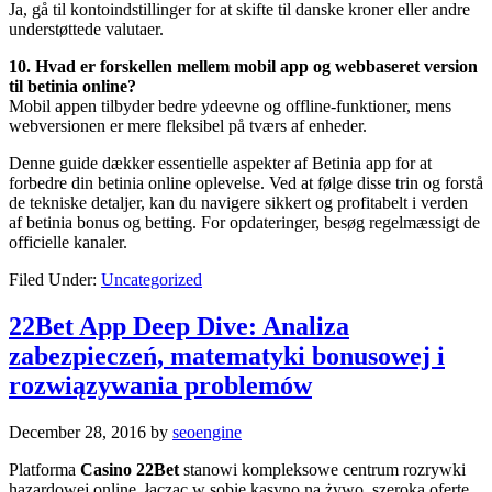
Ja, gå til kontoindstillinger for at skifte til danske kroner eller andre
understøttede valutaer.
10. Hvad er forskellen mellem mobil app og webbaseret version
til betinia online?
Mobil appen tilbyder bedre ydeevne og offline-funktioner, mens
webversionen er mere fleksibel på tværs af enheder.
Denne guide dækker essentielle aspekter af Betinia app for at
forbedre din betinia online oplevelse. Ved at følge disse trin og forstå
de tekniske detaljer, kan du navigere sikkert og profitabelt i verden
af betinia bonus og betting. For opdateringer, besøg regelmæssigt de
officielle kanaler.
Filed Under:
Uncategorized
22Bet App Deep Dive: Analiza
zabezpieczeń, matematyki bonusowej i
rozwiązywania problemów
December 28, 2016
by
seoengine
Platforma
Casino 22Bet
stanowi kompleksowe centrum rozrywki
hazardowej online, łącząc w sobie kasyno na żywo, szeroką ofertę