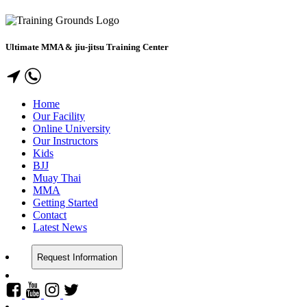
Ultimate MMA & jiu-jitsu Training Center
Home
Our Facility
Online University
Our Instructors
Kids
BJJ
Muay Thai
MMA
Getting Started
Contact
Latest News
Request Information