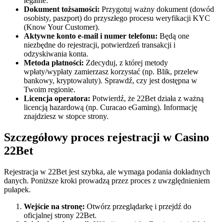
legalne.
Dokument tożsamości:
Przygotuj ważny dokument (dowód
osobisty, paszport) do przyszłego procesu weryfikacji KYC
(Know Your Customer).
Aktywne konto e-mail i numer telefonu:
Będą one
niezbędne do rejestracji, potwierdzeń transakcji i
odzyskiwania konta.
Metoda płatności:
Zdecyduj, z której metody
wpłaty/wypłaty zamierzasz korzystać (np. Blik, przelew
bankowy, kryptowaluty). Sprawdź, czy jest dostępna w
Twoim regionie.
Licencja operatora:
Potwierdź, że 22Bet działa z ważną
licencją hazardową (np. Curacao eGaming). Informację
znajdziesz w stopce strony.
Szczegółowy proces rejestracji w Casino
22Bet
Rejestracja w 22Bet jest szybka, ale wymaga podania dokładnych
danych. Poniższe kroki prowadzą przez proces z uwzględnieniem
pułapek.
Wejście na stronę:
Otwórz przeglądarkę i przejdź do
oficjalnej strony 22Bet.