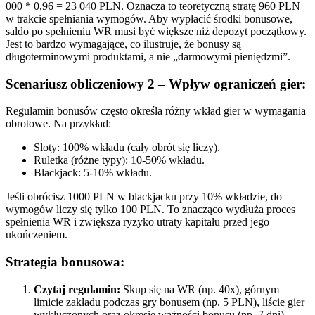
000 * 0,96 = 23 040 PLN. Oznacza to teoretyczną stratę 960 PLN
w trakcie spełniania wymogów. Aby wypłacić środki bonusowe,
saldo po spełnieniu WR musi być większe niż depozyt początkowy.
Jest to bardzo wymagające, co ilustruje, że bonusy są
długoterminowymi produktami, a nie „darmowymi pieniędzmi”.
Scenariusz obliczeniowy 2 – Wpływ ograniczeń gier:
Regulamin bonusów często określa różny wkład gier w wymagania
obrotowe. Na przykład:
Sloty: 100% wkładu (cały obrót się liczy).
Ruletka (różne typy): 10-50% wkładu.
Blackjack: 5-10% wkładu.
Jeśli obrócisz 1000 PLN w blackjacku przy 10% wkładzie, do
wymogów liczy się tylko 100 PLN. To znacząco wydłuża proces
spełnienia WR i zwiększa ryzyko utraty kapitału przed jego
ukończeniem.
Strategia bonusowa:
Czytaj regulamin:
Skup się na WR (np. 40x), górnym
limicie zakładu podczas gry bonusem (np. 5 PLN), liście gier
wykluczonych oraz okresie ważności bonusu (np. 7 dni).