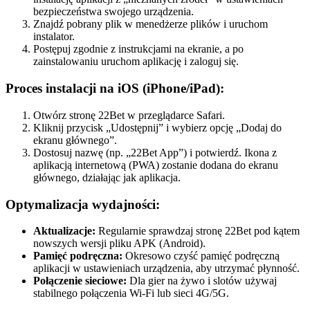
bezpieczeństwa swojego urządzenia.
Znajdź pobrany plik w menedżerze plików i uruchom
instalator.
Postępuj zgodnie z instrukcjami na ekranie, a po
zainstalowaniu uruchom aplikację i zaloguj się.
Proces instalacji na iOS (iPhone/iPad):
Otwórz stronę 22Bet w przeglądarce Safari.
Kliknij przycisk „Udostępnij” i wybierz opcję „Dodaj do
ekranu głównego”.
Dostosuj nazwę (np. „22Bet App”) i potwierdź. Ikona z
aplikacją internetową (PWA) zostanie dodana do ekranu
głównego, działając jak aplikacja.
Optymalizacja wydajności:
Aktualizacje:
Regularnie sprawdzaj stronę 22Bet pod kątem
nowszych wersji pliku APK (Android).
Pamięć podręczna:
Okresowo czyść pamięć podręczną
aplikacji w ustawieniach urządzenia, aby utrzymać płynność.
Połączenie sieciowe:
Dla gier na żywo i slotów używaj
stabilnego połączenia Wi-Fi lub sieci 4G/5G.