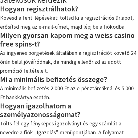
Hogyan regisztrálhatok?
Kövesd a fenti lépéseket: töltsd ki a regisztrációs űrlapot,
erősítsd meg az e-mail-címet, majd lépj be a fiókodba.
Milyen gyorsan kapom meg a weiss casino
free spins-t?
Az ingyenes pörgetések általában a regisztrációt követő 24
órán belül jóváíródnak, de mindig ellenőrizd az adott
promóció feltételeit.
Mi a minimális befizetés összege?
A minimális befizetés 2 000 Ft az e-pénztárcáknál és 5 000
Ft bankkártya esetén.
Hogyan igazolhatom a
személyazonosságomat?
Tölts fel egy fényképes igazolványt és egy számlát a
nevedre a fiók „Igazolás” menüpontjában. A folyamat