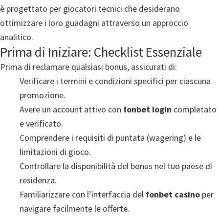
è progettato per giocatori tecnici che desiderano
ottimizzare i loro guadagni attraverso un approccio
analitico.
Prima di Iniziare: Checklist Essenziale
Prima di reclamare qualsiasi bonus, assicurati di:
Verificare i termini e condizioni specifici per ciascuna
promozione.
Avere un account attivo con
fonbet login
completato
e verificato.
Comprendere i requisiti di puntata (wagering) e le
limitazioni di gioco.
Controllare la disponibilità del bonus nel tuo paese di
residenza.
Familiarizzare con l’interfaccia del
fonbet casino
per
navigare facilmente le offerte.