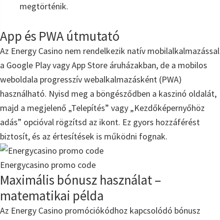
megtörténik.
App és PWA útmutató
Az Energy Casino nem rendelkezik natív mobilalkalmazással
a Google Play vagy App Store áruházakban, de a mobilos
weboldala progresszív webalkalmazásként (PWA)
használható. Nyisd meg a böngésződben a kaszinó oldalát,
majd a megjelenő „Telepítés” vagy „Kezdőképernyőhöz
adás” opcióval rögzítsd az ikont. Ez gyors hozzáférést
biztosít, és az értesítések is működni fognak.
Energycasino promo code
Maximális bónusz használat –
matematikai példa
Az Energy Casino promóciókódhoz kapcsolódó bónusz