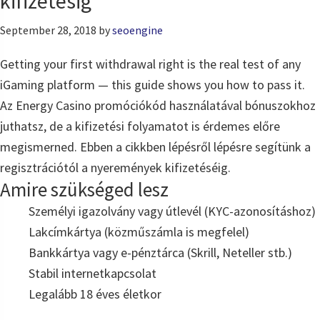
kifizetésig
September 28, 2018
by
seoengine
Getting your first withdrawal right is the real test of any
iGaming platform — this guide shows you how to pass it.
Az Energy Casino promóciókód használatával bónuszokhoz
juthatsz, de a kifizetési folyamatot is érdemes előre
megismerned. Ebben a cikkben lépésről lépésre segítünk a
regisztrációtól a nyeremények kifizetéséig.
Amire szükséged lesz
Személyi igazolvány vagy útlevél (KYC-azonosításhoz)
Lakcímkártya (közműszámla is megfelel)
Bankkártya vagy e-pénztárca (Skrill, Neteller stb.)
Stabil internetkapcsolat
Legalább 18 éves életkor