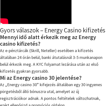
Gyors válaszok – Energy Casino kifizetés
Mennyi idő alatt érkezik meg az Energy
casino kifizetés?
Az e-pénztárcák (Skrill, Neteller) esetében a kifizetés
általában 24 órán belül, banki átutalásnál 3-5 munkanapon
belül érkezik meg. A KYC folyamat lezárása után az első
kifizetés gyakran gyorsabb.
Mi az Energy casino 30 jelentése?
Az „Energy casino 30” kifejezés általában egy 30 ingyenes
pörgetésből álló bónuszra utal, amelyet az új
regisztrációkor adnak. A pontos feltételek változhatnak,
ezért ellenőrizd a promóciós oldalon.