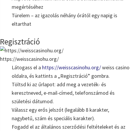
megértéséhez
Türelem – az igazolás néhány órától egy napig is
eltarthat
Regisztráció
https://weisscasinohu.org/
Látogass el a
https://weisscasinohu.org/
weiss casino
oldalra, és kattints a „Regisztráció” gombra.
Töltsd ki az űrlapot: add meg a vezeték- és
keresztneved, e-mail-címed, telefonszámod és
születési dátumod.
Válassz egy erős jelszót (legalább 8 karakter,
nagybetű, szám és speciális karakter).
Fogadd el az általános szerződési feltételeket és az