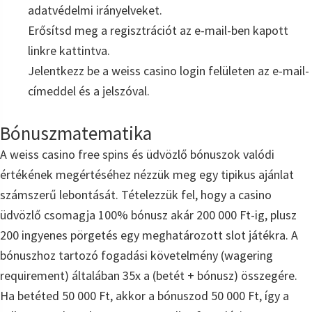
adatvédelmi irányelveket.
Erősítsd meg a regisztrációt az e-mail-ben kapott
linkre kattintva.
Jelentkezz be a weiss casino login felületen az e-mail-
címeddel és a jelszóval.
Bónuszmatematika
A weiss casino free spins és üdvözlő bónuszok valódi
értékének megértéséhez nézzük meg egy tipikus ajánlat
számszerű lebontását. Tételezzük fel, hogy a casino
üdvözlő csomagja 100% bónusz akár 200 000 Ft-ig, plusz
200 ingyenes pörgetés egy meghatározott slot játékra. A
bónuszhoz tartozó fogadási követelmény (wagering
requirement) általában 35x a (betét + bónusz) összegére.
Ha betéted 50 000 Ft, akkor a bónuszod 50 000 Ft, így a