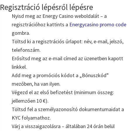
Regisztráció lépésről lépésre
Nyisd meg az Energy Casino weboldalát – a
regisztrációhoz kattints a
Energycasino promo code
gombra.
Töltsd ki a regisztrációs űrlapot: név, e-mail, jelszó,
telefonszám.
Erősítsd meg az e-mail címed az üzenetben kapott
linkkel.
Add meg a promóciós kódot a „Bónuszkód”
mezőben, ha van ilyen.
Végezd el az első befizetést (minimum összeg:
jellemzően 10 €).
Töltsd fel a személyazonosító dokumentumaidat a
KYC folyamathoz.
Várj a visszaigazolásra – általában 24 órán belül