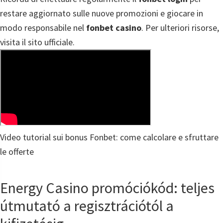
restare aggiornato sulle nuove promozioni e giocare in
modo responsabile nel
fonbet casino
. Per ulteriori risorse,
visita il sito ufficiale.
Video tutorial sui bonus Fonbet: come calcolare e sfruttare
le offerte
Energy Casino promóciókód: teljes
útmutató a regisztrációtól a