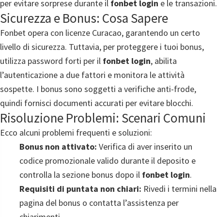
per evitare sorprese durante il
fonbet login
e le transazioni.
Sicurezza e Bonus: Cosa Sapere
Fonbet opera con licenze Curacao, garantendo un certo
livello di sicurezza. Tuttavia, per proteggere i tuoi bonus,
utilizza password forti per il
fonbet login
, abilita
l’autenticazione a due fattori e monitora le attività
sospette. I bonus sono soggetti a verifiche anti-frode,
quindi fornisci documenti accurati per evitare blocchi.
Risoluzione Problemi: Scenari Comuni
Ecco alcuni problemi frequenti e soluzioni:
Bonus non attivato:
Verifica di aver inserito un
codice promozionale valido durante il deposito e
controlla la sezione bonus dopo il
fonbet login
.
Requisiti di puntata non chiari:
Rivedi i termini nella
pagina del bonus o contatta l’assistenza per
chiarimenti.