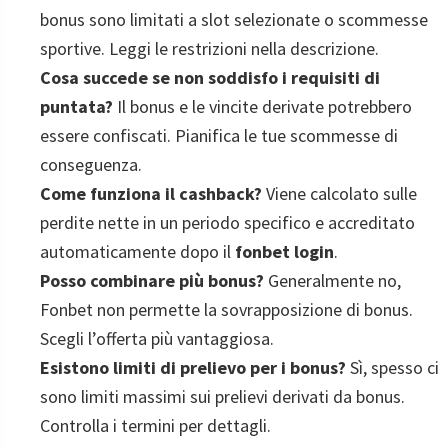
bonus sono limitati a slot selezionate o scommesse
sportive. Leggi le restrizioni nella descrizione.
Cosa succede se non soddisfo i requisiti di
puntata?
Il bonus e le vincite derivate potrebbero
essere confiscati. Pianifica le tue scommesse di
conseguenza.
Come funziona il cashback?
Viene calcolato sulle
perdite nette in un periodo specifico e accreditato
automaticamente dopo il
fonbet login
.
Posso combinare più bonus?
Generalmente no,
Fonbet non permette la sovrapposizione di bonus.
Scegli l’offerta più vantaggiosa.
Esistono limiti di prelievo per i bonus?
Sì, spesso ci
sono limiti massimi sui prelievi derivati da bonus.
Controlla i termini per dettagli.