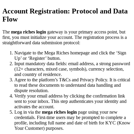
Account Registration: Protocol and Data
Flow
The
mega riches login
gateway is your primary access point, but
first, you must initialize your account. The registration process is a
straightforward data submission protocol:
Navigate to the Mega Riches homepage and click the ‘Sign
Up’ or ‘Register’ button.
Input mandatory data fields: email address, a strong password
(12+ characters, mixed case, symbols), currency selection,
and country of residence.
Agree to the platform’s T&Cs and Privacy Policy. It is critical
to read these documents to understand data handling and
dispute resolution.
Verify your email address by clicking the confirmation link
sent to your inbox. This step authenticates your identity and
activates the account.
Log in via the
mega riches login
page using your new
credentials. First-time users may be prompted to complete a
profile, including full name and date of birth for KYC (Know
Your Customer) purposes.