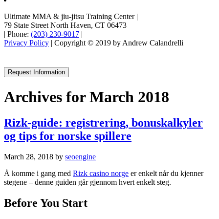
Ultimate MMA & jiu-jitsu Training Center
|
79 State Street North Haven, CT 06473
|
Phone:
(203) 230-9017
|
Privacy Policy
| Copyright © 2019 by Andrew Calandrelli
Request Information
Archives for March 2018
Rizk-guide: registrering, bonuskalkyler
og tips for norske spillere
March 28, 2018
by
seoengine
Å komme i gang med
Rizk casino norge
er enkelt når du kjenner
stegene – denne guiden går gjennom hvert enkelt steg.
Before You Start