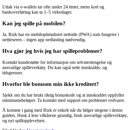
Uttak via e-wallets tar ofte under 24 timer, mens kort og
bankoverføring kan ta 1–5 virkedager.
Kan jeg spille på mobilen?
Ja, Rizk har en mobiloptimalisert nettside (PWA) som fungerer i
nettleseren – ingen app nedlasting nødvendig.
Hva gjør jeg hvis jeg har spilleproblemer?
Kontakt kundestøtte for informasjon om selvutestengelse og
ansvarlige spilleverktøy. Du kan også sette innskudds- og
tidsgrenser.
Hvorfor ble bonusen min ikke kreditert?
Sjekk om du har brukt riktig bonuskode og at innskuddet oppfyller
minimumsbeløpet. Ta kontakt med support om problemet vedvarer.
Å komme i gang med Rizk er enkelt når du følger stegene i denne
guiden. Husk å lese vilkårene grundig, bruk ansvarlige spilleverktøy,
og nyt spillopplevelsen.