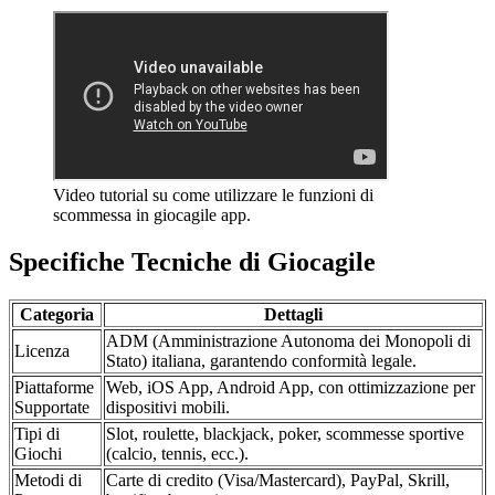
Video tutorial su come utilizzare le funzioni di
scommessa in giocagile app.
Specifiche Tecniche di Giocagile
Categoria
Dettagli
ADM (Amministrazione Autonoma dei Monopoli di
Licenza
Stato) italiana, garantendo conformità legale.
Piattaforme
Web, iOS App, Android App, con ottimizzazione per
Supportate
dispositivi mobili.
Tipi di
Slot, roulette, blackjack, poker, scommesse sportive
Giochi
(calcio, tennis, ecc.).
Metodi di
Carte di credito (Visa/Mastercard), PayPal, Skrill,