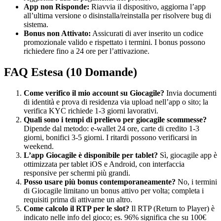
App non Risponde:
Riavvia il dispositivo, aggiorna l’app
all’ultima versione o disinstalla/reinstalla per risolvere bug di
sistema.
Bonus non Attivato:
Assicurati di aver inserito un codice
promozionale valido e rispettato i termini. I bonus possono
richiedere fino a 24 ore per l’attivazione.
FAQ Estesa (10 Domande)
Come verifico il mio account su Giocagile?
Invia documenti
di identità e prova di residenza via upload nell’app o sito; la
verifica KYC richiede 1-3 giorni lavorativi.
Quali sono i tempi di prelievo per giocagile scommesse?
Dipende dal metodo: e-wallet 24 ore, carte di credito 1-3
giorni, bonifici 3-5 giorni. I ritardi possono verificarsi in
weekend.
L’app Giocagile è disponibile per tablet?
Sì, giocagile app è
ottimizzata per tablet iOS e Android, con interfaccia
responsive per schermi più grandi.
Posso usare più bonus contemporaneamente?
No, i termini
di Giocagile limitano un bonus attivo per volta; completa i
requisiti prima di attivarne un altro.
Come calcolo il RTP per le slot?
Il RTP (Return to Player) è
indicato nelle info del gioco; es. 96% significa che su 100€