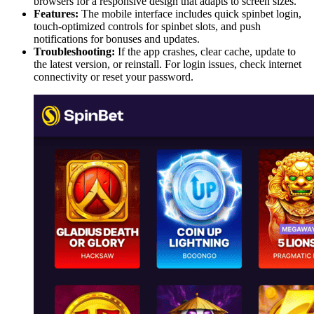
browsers for a responsive design that adapts to screen sizes.
Features:
The mobile interface includes quick spinbet login,
touch-optimized controls for spinbet slots, and push
notifications for bonuses and updates.
Troubleshooting:
If the app crashes, clear cache, update to
the latest version, or reinstall. For login issues, check internet
connectivity or reset your password.