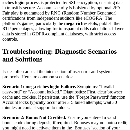
riches login
process is protected by SSL encryption, ensuring data
in transit is secure. Account security is bolstered by optional 2FA.
Fair play is guaranteed by RNG (Random Number Generator)
certifications from independent auditors like eCOGRA. The
platform’s games, particularly the
mega riches slots
, publish their
RTP percentages, allowing for transparent odds calculation. Player
data is stored in GDPR-compliant databases, with strict access
controls.
Troubleshooting: Diagnostic Scenarios
and Solutions
Issues often arise at the intersection of user error and system
protocols. Here are common scenarios:
Scenario 1:
mega riches login
Failure.
Symptoms: “Invalid
password” or “Account locked.” Diagnostics: First, clear browser
cache and cookies. If persistent, use the ‘Forgot Password’ function.
Account locks typically occur after 3-5 failed attempts; wait 30
minutes or contact support to unlock.
Scenario 2: Bonus Not Credited.
Ensure you entered a valid
bonus code during deposit, if required. Bonuses may not auto-credit;
you might need to activate them in the ‘Bonuses’ section of your