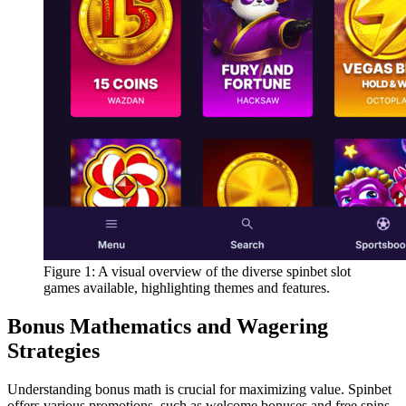
Figure 1: A visual overview of the diverse spinbet slot
games available, highlighting themes and features.
Bonus Mathematics and Wagering
Strategies
Understanding bonus math is crucial for maximizing value. Spinbet
offers various promotions, such as welcome bonuses and free spins.