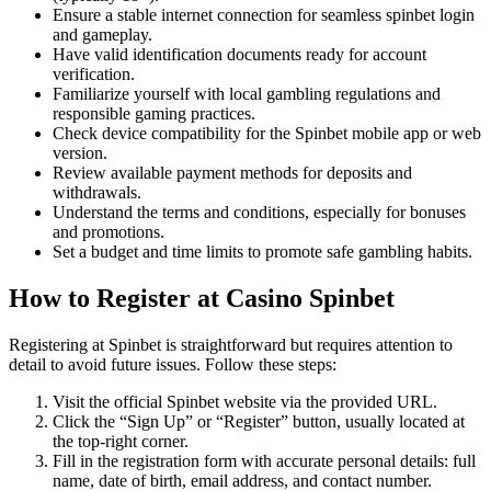
Ensure a stable internet connection for seamless spinbet login
and gameplay.
Have valid identification documents ready for account
verification.
Familiarize yourself with local gambling regulations and
responsible gaming practices.
Check device compatibility for the Spinbet mobile app or web
version.
Review available payment methods for deposits and
withdrawals.
Understand the terms and conditions, especially for bonuses
and promotions.
Set a budget and time limits to promote safe gambling habits.
How to Register at Casino Spinbet
Registering at Spinbet is straightforward but requires attention to
detail to avoid future issues. Follow these steps:
Visit the official Spinbet website via the provided URL.
Click the “Sign Up” or “Register” button, usually located at
the top-right corner.
Fill in the registration form with accurate personal details: full
name, date of birth, email address, and contact number.