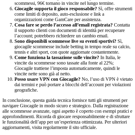
scommessi, 96€ tornano in vincite nel lungo termine.
Giocagile supporta il gioco responsabile?
Sì, offre strumenti
come limiti di deposito, auto-esclusione e link a
organizzazioni come GamCare per assistenza.
Cosa fare se perdo l’accesso all’email registrata?
Contatta
il supporto clienti con documenti di identità per recuperare
l’account; potrebbero richiedere un cambio email.
Sono disponibili scommesse live su eventi sportivi?
Sì,
giocagile scommesse include betting in tempo reale su calcio,
tennis e altri sport, con quote aggiornate costantemente.
Come funziona la tassazione sulle vincite?
In Italia, le
vincite da scommesse sono tassate alla fonte al 22%;
Giocagile trattiene l’imposta automaticamente, quindi le
vincite nette sono già al netto.
Posso usare VPN con Giocagile?
No, l’uso di VPN è vietato
dai termini e può portare a blocchi dell’account per violazioni
geografiche.
In conclusione, questa guida tecnica fornisce tutti gli strumenti per
navigare Giocagile in modo sicuro e strategico. Dalla registrazione
alle scommesse avanzate, ogni aspetto è coperto con esempi pratici e
approfondimenti. Ricorda di giocare responsabilmente e di sfruttare
le funzionalità dell’app per un’esperienza ottimizzata. Per ulteriori
aggiornamenti, visita regolarmente il sito ufficiale.