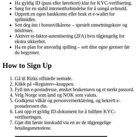
Ha gyldig ID (pass eller førerkort) klar for KYC-verifisering.
Sørg for en stabil internettforbindelse for å unngå avbrudd.
Opprett en egen bankkonto eller bruk et e-wallet for
spillmidler.
Sett deg inn i bonusvilkårene – spesielt omsetningskrav og
tidsfrister.
Aktiver to-faktor-autentisering (2FA) hvis tilgjengelig for
ekstra sikkerhet.
Ha en plan for ansvarlig spilling – sett dine egne grenser før
du begynner.
How to Sign Up
Gå til Rizks offisielle nettside.
Klikk på «Registrer»-knappen.
Fyll inn e-postadresse, ønsket brukernavn og et sterkt passord.
Velg Norge som land og NOK som valuta.
Godkjenn vilkår og personvernerklæring, og bekreft e-
postadressen din.
Last opp et gyldig ID-dokument for å fullføre KYC-
verifiseringen.
Gjør ditt første innskudd via en av de tilgjengelige
betalingsmetodene.