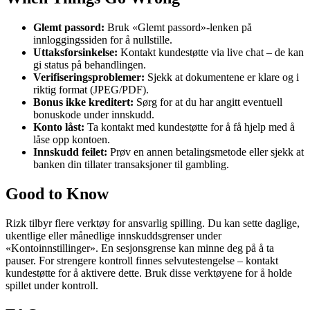
Glemt passord:
Bruk «Glemt passord»-lenken på
innloggingssiden for å nullstille.
Uttaksforsinkelse:
Kontakt kundestøtte via live chat – de kan
gi status på behandlingen.
Verifiseringsproblemer:
Sjekk at dokumentene er klare og i
riktig format (JPEG/PDF).
Bonus ikke kreditert:
Sørg for at du har angitt eventuell
bonuskode under innskudd.
Konto låst:
Ta kontakt med kundestøtte for å få hjelp med å
låse opp kontoen.
Innskudd feilet:
Prøv en annen betalingsmetode eller sjekk at
banken din tillater transaksjoner til gambling.
Good to Know
Rizk tilbyr flere verktøy for ansvarlig spilling. Du kan sette daglige,
ukentlige eller månedlige innskuddsgrenser under
«Kontoinnstillinger». En sesjonsgrense kan minne deg på å ta
pauser. For strengere kontroll finnes selvutestengelse – kontakt
kundestøtte for å aktivere dette. Bruk disse verktøyene for å holde
spillet under kontroll.