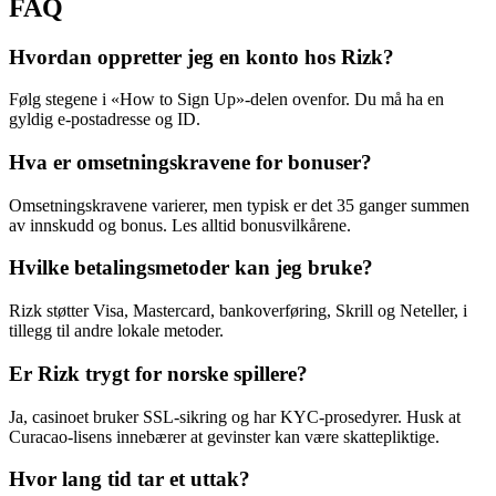
FAQ
Hvordan oppretter jeg en konto hos Rizk?
Følg stegene i «How to Sign Up»-delen ovenfor. Du må ha en
gyldig e-postadresse og ID.
Hva er omsetningskravene for bonuser?
Omsetningskravene varierer, men typisk er det 35 ganger summen
av innskudd og bonus. Les alltid bonusvilkårene.
Hvilke betalingsmetoder kan jeg bruke?
Rizk støtter Visa, Mastercard, bankoverføring, Skrill og Neteller, i
tillegg til andre lokale metoder.
Er Rizk trygt for norske spillere?
Ja, casinoet bruker SSL-sikring og har KYC-prosedyrer. Husk at
Curacao-lisens innebærer at gevinster kan være skattepliktige.
Hvor lang tid tar et uttak?