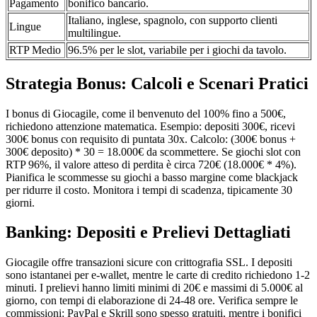
Pagamento
bonifico bancario.
Italiano, inglese, spagnolo, con supporto clienti
Lingue
multilingue.
RTP Medio
96.5% per le slot, variabile per i giochi da tavolo.
Strategia Bonus: Calcoli e Scenari Pratici
I bonus di Giocagile, come il benvenuto del 100% fino a 500€,
richiedono attenzione matematica. Esempio: depositi 300€, ricevi
300€ bonus con requisito di puntata 30x. Calcolo: (300€ bonus +
300€ deposito) * 30 = 18.000€ da scommettere. Se giochi slot con
RTP 96%, il valore atteso di perdita è circa 720€ (18.000€ * 4%).
Pianifica le scommesse su giochi a basso margine come blackjack
per ridurre il costo. Monitora i tempi di scadenza, tipicamente 30
giorni.
Banking: Depositi e Prelievi Dettagliati
Giocagile offre transazioni sicure con crittografia SSL. I depositi
sono istantanei per e-wallet, mentre le carte di credito richiedono 1-2
minuti. I prelievi hanno limiti minimi di 20€ e massimi di 5.000€ al
giorno, con tempi di elaborazione di 24-48 ore. Verifica sempre le
commissioni: PayPal e Skrill sono spesso gratuiti, mentre i bonifici