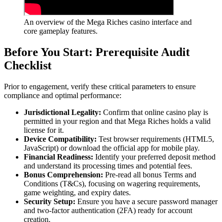
An overview of the Mega Riches casino interface and
core gameplay features.
Before You Start: Prerequisite Audit
Checklist
Prior to engagement, verify these critical parameters to ensure
compliance and optimal performance:
Jurisdictional Legality:
Confirm that online casino play is
permitted in your region and that Mega Riches holds a valid
license for it.
Device Compatibility:
Test browser requirements (HTML5,
JavaScript) or download the official app for mobile play.
Financial Readiness:
Identify your preferred deposit method
and understand its processing times and potential fees.
Bonus Comprehension:
Pre-read all bonus Terms and
Conditions (T&Cs), focusing on wagering requirements,
game weighting, and expiry dates.
Security Setup:
Ensure you have a secure password manager
and two-factor authentication (2FA) ready for account
creation.