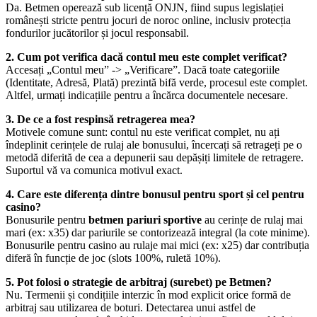
Da. Betmen operează sub licență ONJN, fiind supus legislației
românești stricte pentru jocuri de noroc online, inclusiv protecția
fondurilor jucătorilor și jocul responsabil.
2. Cum pot verifica dacă contul meu este complet verificat?
Accesați „Contul meu” -> „Verificare”. Dacă toate categoriile
(Identitate, Adresă, Plată) prezintă bifă verde, procesul este complet.
Altfel, urmați indicațiile pentru a încărca documentele necesare.
3. De ce a fost respinsă retragerea mea?
Motivele comune sunt: contul nu este verificat complet, nu ați
îndeplinit cerințele de rulaj ale bonusului, încercați să retrageți pe o
metodă diferită de cea a depunerii sau depășiți limitele de retragere.
Suportul vă va comunica motivul exact.
4. Care este diferența dintre bonusul pentru sport și cel pentru
casino?
Bonusurile pentru
betmen pariuri sportive
au cerințe de rulaj mai
mari (ex: x35) dar pariurile se contorizează integral (la cote minime).
Bonusurile pentru casino au rulaje mai mici (ex: x25) dar contribuția
diferă în funcție de joc (slots 100%, ruletă 10%).
5. Pot folosi o strategie de arbitraj (surebet) pe Betmen?
Nu. Termenii și condițiile interzic în mod explicit orice formă de
arbitraj sau utilizarea de boturi. Detectarea unui astfel de