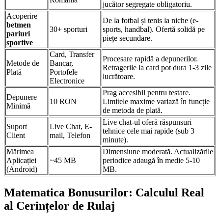
jucător segregate obligatoriu.
Acoperire
De la fotbal și tenis la niche (e-
betmen
30+ sporturi
sports, handbal). Ofertă solidă pe
pariuri
piețe secundare.
sportive
Card, Transfer
Procesare rapidă a depunerilor.
Metode de
Bancar,
Retragerile la card pot dura 1-3 zile
Plată
Portofele
lucrătoare.
Electronice
Prag accesibil pentru testare.
Depunere
10 RON
Limitele maxime variază în funcție
Minimă
de metoda de plată.
Live chat-ul oferă răspunsuri
Suport
Live Chat, E-
tehnice cele mai rapide (sub 3
Client
mail, Telefon
minute).
Mărimea
Dimensiune moderată. Actualizările
Aplicației
~45 MB
periodice adaugă în medie 5-10
(Android)
MB.
Matematica Bonusurilor: Calculul Real
al Cerințelor de Rulaj