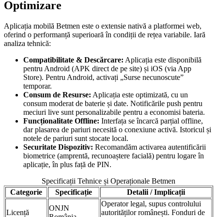
Optimizare
Aplicația mobilă Betmen este o extensie nativă a platformei web,
oferind o performanță superioară în condiții de rețea variabile. Iară
analiza tehnică:
Compatibilitate & Descărcare:
Aplicația este disponibilă
pentru Android (APK direct de pe site) și iOS (via App
Store). Pentru Android, activați „Surse necunoscute”
temporar.
Consum de Resurse:
Aplicația este optimizată, cu un
consum moderat de baterie și date. Notificările push pentru
meciuri live sunt personalizabile pentru a economisi bateria.
Funcționalitate Offline:
Interfața se încarcă parțial offline,
dar plasarea de pariuri necesită o conexiune activă. Istoricul și
notele de pariuri sunt stocate local.
Securitate Dispozitiv:
Recomandăm activarea autentificării
biometrice (amprentă, recunoaștere facială) pentru logare în
aplicație, în plus față de PIN.
Specificații Tehnice și Operaționale Betmen
Categorie
Specificație
Detalii / Implicații
Operator legal, supus controlului
ONJN
Licență
autorităților românești. Fonduri de
România