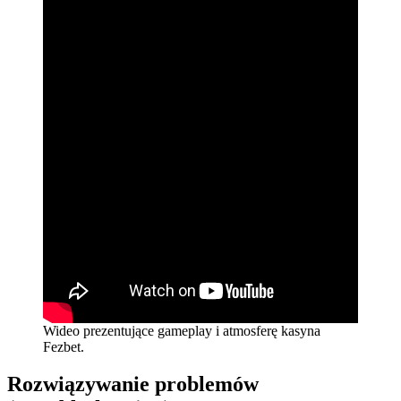
Wideo prezentujące gameplay i atmosferę kasyna
Fezbet.
Rozwiązywanie problemów