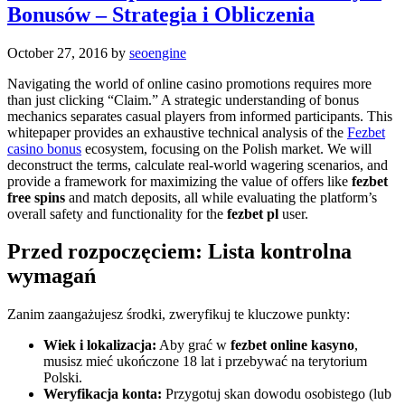
Bonusów – Strategia i Obliczenia
October 27, 2016
by
seoengine
Navigating the world of online casino promotions requires more
than just clicking “Claim.” A strategic understanding of bonus
mechanics separates casual players from informed participants. This
whitepaper provides an exhaustive technical analysis of the
Fezbet
casino bonus
ecosystem, focusing on the Polish market. We will
deconstruct the terms, calculate real-world wagering scenarios, and
provide a framework for maximizing the value of offers like
fezbet
free spins
and match deposits, all while evaluating the platform’s
overall safety and functionality for the
fezbet pl
user.
Przed rozpoczęciem: Lista kontrolna
wymagań
Zanim zaangażujesz środki, zweryfikuj te kluczowe punkty:
Wiek i lokalizacja:
Aby grać w
fezbet online kasyno
,
musisz mieć ukończone 18 lat i przebywać na terytorium
Polski.
Weryfikacja konta:
Przygotuj skan dowodu osobistego (lub