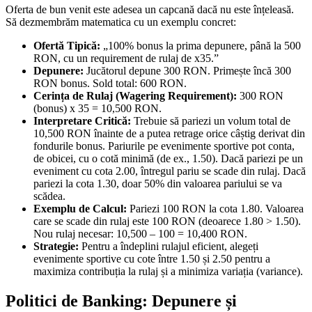
Oferta de bun venit este adesea un capcană dacă nu este înțeleasă.
Să dezmembrăm matematica cu un exemplu concret:
Ofertă Tipică:
„100% bonus la prima depunere, până la 500
RON, cu un requirement de rulaj de x35.”
Depunere:
Jucătorul depune 300 RON. Primește încă 300
RON bonus. Sold total: 600 RON.
Cerința de Rulaj (Wagering Requirement):
300 RON
(bonus) x 35 = 10,500 RON.
Interpretare Critică:
Trebuie să pariezi un volum total de
10,500 RON înainte de a putea retrage orice câștig derivat din
fondurile bonus. Pariurile pe evenimente sportive pot conta,
de obicei, cu o cotă minimă (de ex., 1.50). Dacă pariezi pe un
eveniment cu cota 2.00, întregul pariu se scade din rulaj. Dacă
pariezi la cota 1.30, doar 50% din valoarea pariului se va
scădea.
Exemplu de Calcul:
Pariezi 100 RON la cota 1.80. Valoarea
care se scade din rulaj este 100 RON (deoarece 1.80 > 1.50).
Nou rulaj necesar: 10,500 – 100 = 10,400 RON.
Strategie:
Pentru a îndeplini rulajul eficient, alegeți
evenimente sportive cu cote între 1.50 și 2.50 pentru a
maximiza contribuția la rulaj și a minimiza variația (variance).
Politici de Banking: Depunere și