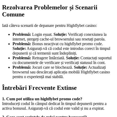
Rezolvarea Problemelor și Scenarii
Comune
Iată câteva scenarii de depanare pentru Highflybet casino:
Problemă:
Login eșuat.
Soluție:
Verificați conexiunea la
internet, ștergeți cache-ul browserului sau resetați parola.
Problemă:
Bonus neacțivat cu highflybet promo code.
Soluție:
Asigurați-vă că codul este introdus corect în timpul
depunerii și că termenii sunt îndepliniți.
Problemă:
Retragere întârziată.
Soluție:
Contactați suportul
cu documentele de verificare și verificați statusul în cont.
Problemă:
Jocuri care se blochează.
Soluție:
Actualizați
browserul sau descărcați aplicația mobilă Highflybet casino
pentru o experiență mai stabilă.
Întrebări Frecvente Extinse
1. Cum pot utiliza un highflybet promo code?
Introduceți codul în câmpul dedicat în timpul depunerii pentru a
activa bonusul. Asigurați-vă că codul este valid și nu a expirat.