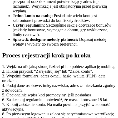
paszportu) oraz dokument potwierdzający adres (np.
rachunek). Weryfikacja jest obligatoryjna przed pierwszą
wypłatą.
Jedno konto na osobę:
Posiadanie wielu kont jest
zabronione i prowadzi do konfiskaty środków.
Czytaj regulamin:
Szczególnie sekcje dotyczące bonusów
(zakłady bonusowe, wymagania obrotu, gry wykluczone,
limity czasowe).
Sprawdź dostępne metody płatności:
Dopasuj metodę
wpłaty i wypłaty do swoich preferencji.
Proces rejestracji krok po kroku
1. Wejdź na oficjalną stronę
fezbet pl
lub pobierz aplikację mobilną.
2. Kliknij przycisk “Zarejestruj się” lub “Załóż konto”.
3. Wypełnij formularz: adres e-mail, hasło, waluta (PLN), data
urodzenia.
4. Podaj dane osobowe: imię, nazwisko, adres zamieszkania zgodny
z dowodem.
5. Opcjonalnie wpisz kod promocyjny, jeśli posiadasz.
6. Zaakceptuj regulamin i potwierdź, że masz ukończone 18 lat.
7. Kliknij założenie konta. Na maila powinna przyjść wiadomość
aktywacyjna.
8. Po pierwszym logowaniu zaleca się natychmiastową weryfikację