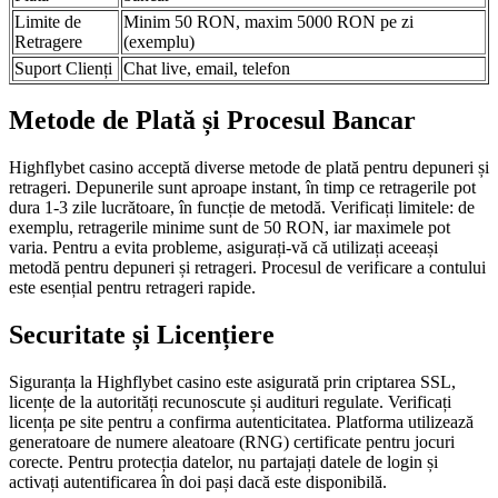
Limite de
Minim 50 RON, maxim 5000 RON pe zi
Retragere
(exemplu)
Suport Clienți
Chat live, email, telefon
Metode de Plată și Procesul Bancar
Highflybet casino acceptă diverse metode de plată pentru depuneri și
retrageri. Depunerile sunt aproape instant, în timp ce retragerile pot
dura 1-3 zile lucrătoare, în funcție de metodă. Verificați limitele: de
exemplu, retragerile minime sunt de 50 RON, iar maximele pot
varia. Pentru a evita probleme, asigurați-vă că utilizați aceeași
metodă pentru depuneri și retrageri. Procesul de verificare a contului
este esențial pentru retrageri rapide.
Securitate și Licențiere
Siguranța la Highflybet casino este asigurată prin criptarea SSL,
licențe de la autorități recunoscute și audituri regulate. Verificați
licența pe site pentru a confirma autenticitatea. Platforma utilizează
generatoare de numere aleatoare (RNG) certificate pentru jocuri
corecte. Pentru protecția datelor, nu partajați datele de login și
activați autentificarea în doi pași dacă este disponibilă.