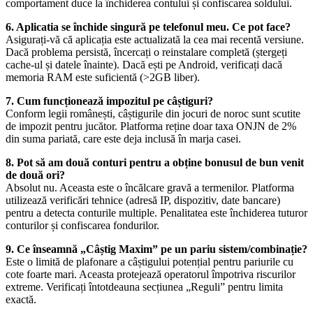
comportament duce la închiderea contului și confiscarea soldului.
6. Aplicatia se închide singură pe telefonul meu. Ce pot face?
Asigurați-vă că aplicația este actualizată la cea mai recentă versiune.
Dacă problema persistă, încercați o reinstalare completă (ștergeți
cache-ul și datele înainte). Dacă ești pe Android, verificați dacă
memoria RAM este suficientă (>2GB liber).
7. Cum funcționează impozitul pe câștiguri?
Conform legii românești, câștigurile din jocuri de noroc sunt scutite
de impozit pentru jucător. Platforma reține doar taxa ONJN de 2%
din suma pariată, care este deja inclusă în marja casei.
8. Pot să am două conturi pentru a obține bonusul de bun venit
de două ori?
Absolut nu. Aceasta este o încălcare gravă a termenilor. Platforma
utilizează verificări tehnice (adresă IP, dispozitiv, date bancare)
pentru a detecta conturile multiple. Penalitatea este închiderea tuturor
conturilor și confiscarea fondurilor.
9. Ce înseamnă „Câștig Maxim” pe un pariu sistem/combinație?
Este o limită de plafonare a câștigului potențial pentru pariurile cu
cote foarte mari. Aceasta protejează operatorul împotriva riscurilor
extreme. Verificați întotdeauna secțiunea „Reguli” pentru limita
exactă.